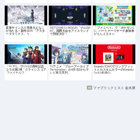
直筆サイン入り等身大えなこ
RIOT GAMES × RAGEの「VALORA
「ファミペイ」で「ポケモンG
が当たる！新作SRPG「アスタ
NT」国際大会をアイスランド
O」パートナーリサーチ参加券
ータタリクス」リ…
で開催決定！
がもらえるキャ…
「FF7FS」でFFVII25周年記念
TVアニメ「ブルーアーカイブ
Nintendo TOKYOでリングフィッ
コラボ第2弾「クライシス コア
The Animation」が4月7日からテ
トとカスタムカラーのNintendo
-ファイナルフ…
レビ東京系列…
Switch本体の…
ファブリックミスト 金木犀