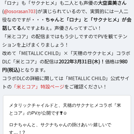
「ロナ」も「サクナヒメ」も二人とも声優の
大空直美さん
(
@osorasan703
)が演じられているので、実質的には一人二
役なのですが・・・
ちゃんと「ロナ」と「サクナヒメ」が会
話してる
んですよねぇ。声優さんってすごい！
「米とコア」の配信まではもう少しですのでPVを観てテン
ションを上げまくりましょう！
改めて「METALLIC CHILD」×「天穂のサクナヒメ」コラボ
DLC「米とコア」の配信は
2022年3月31日(木)！
価格は
980
円(税込)
となります。
コラボDLCの詳細に関しては「METALLIC CHILD」公式サイ
トの
「米とコア」特設ページ
をご確認ください！
メタリックチャイルドと、天穂のサクナヒメコラボ『米
とコア』のPVが公開です❣️☺️
ロナちゃんと、サクナちゃんの掛けあい✨嬉しいで
す…！?