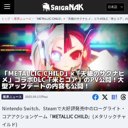
日本語
トップ
業界ニュース
「METALLIC CHILD」×「天穂のサクナヒメ」コラボDLC「米とコ
>
>
「METALLIC CHILD」×「天穂のサクナヒ
メ」コラボDLC「米とコア」のPV公開！大
型アップデートの内容も公開！
B!
業界ニュース
2022.03.17(Thu)
Nintendo Switch、Steamで大好評発売中のローグライト・
コアアクションゲーム「
METALLIC CHILD
」(メタリックチャ
イルド)