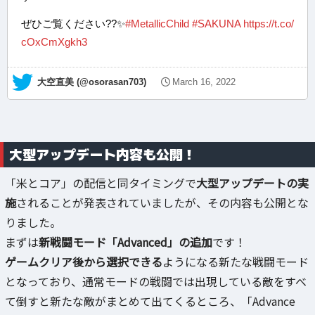
ぜひご覧ください??✨
#MetallicChild
#SAKUNA
https://t.co/
cOxCmXgkh3
— 大空直美 (@osorasan703)
March 16, 2022
大型アップデート内容も公開！
「米とコア」の配信と同タイミングで
大型アップデートの実
施
されることが発表されていましたが、その内容も公開とな
りました。
まずは
新戦闘モード「Advanced」の追加
です！
ゲームクリア後から選択できる
ようになる新たな戦闘モード
となっており、通常モードの戦闘では出現している敵をすべ
て倒すと新たな敵がまとめて出てくるところ、「Advance