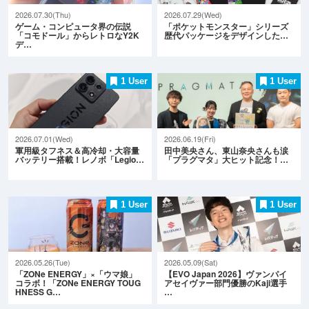
2026.07.30(Thu)
2026.07.29(Wed)
ゲーム・コンピュータ界の伝説
「ポケットモンスター」シリーズ
「コモドール」からレトロなY2K
歴代パッケージをデザインした…
デ…
1 User
1 User
2026.07.01(Wed)
2026.06.19(Fri)
軍用級タフネス＆高冷却・大容量
田中美央さん、東山奈央さんも涙
バッテリー搭載！レノボ「Legio…
「プラグマタ」大ヒット記念！…
1 User
1 User
2026.05.26(Tue)
2026.05.09(Sat)
「ZONe ENERGY」×「ウマ娘」
【EVO Japan 2026】ヴァンパイ
コラボ！「ZONe ENERGY TOUG
アセイヴァー部門優勝のKaji選手
HNESS G…
…