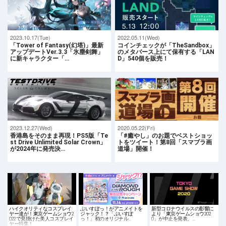
2023.10.17(Tue)
2022.05.11(Wed)
「Tower of Fantasy(幻塔)」最新
コインチェックが「TheSandbox」
アップデートVer.3.3「氷塵剣舞」
のメタバース上にて保有する「LAN
に新キャラクター「…
D」540個を販売！
2023.12.27(Wed)
2020.05.22(Fri)
香港島をそのまま再現！PS5版「Te
「#癒やし」のお題でベストショッ
st Drive Unlimited Solar Crown」
トをツイート！第8回「スマブラ画
が2024年に発売決…
道場」開催！
ハイクオリティなコスプレイ
ぶいすぽっ！がアニメイトを
新型コロナウイルスの影響に
ヤー達が！東京ゲームショウ2
ジャック！？「ぶいすぽ
より「東京ゲームショウ202
022で見掛けた美人コスプレイ
っ！」初のオリジナル…
0」が中止を発表、…
ヤー特集！