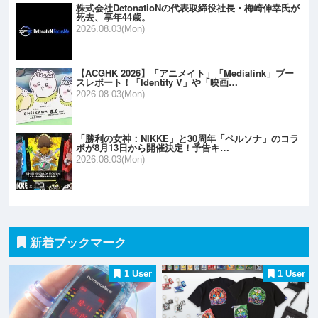
株式会社DetonatioNの代表取締役社長・梅崎伸幸氏が
死去、享年44歳。
2026.08.03(Mon)
【ACGHK 2026】「アニメイト」「Medialink」ブー
スレポート！「Identity V」や「映画…
2026.08.03(Mon)
「勝利の女神：NIKKE」と30周年「ペルソナ」のコラ
ボが8月13日から開催決定！予告キ…
2026.08.03(Mon)
新着ブックマーク
1 User
1 User