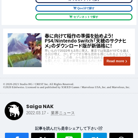
Qoo10で探す
セブンネットで探す
春に向けて稲作の準備を始めよう！
PS4/Nintendo Switch「天穂のサクナヒ
メ」のダウンロード版が新価格に！
早いもので2022年も3月に突入。東京では気温が10℃を越え
る日が増え、少しずつですが春を息吹を感じられるようになっ
てきました。この春、から新生活を始めるという皆さんは新居
を探したり、家具や家電を揃えるのに大忙しの頃ではないでし
Read more
ょうか。ソファベッドは結局常にベッドになりますから素直に
ベッドを買ったほうがいいですよ？(※
© 2020-2021 Studio HG / CREST Inc. All Rights Reserved.
©2020 Edelweiss. Licensed to and published by XSEED Games / Marvelous USA, Inc. and Marvelous, Inc.
Saiga NAK
-
2022.03.17
業界ニュース
記事を読んだら是非シェアして下さい