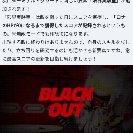
次に
ターミナル・クリード
に新しい要素「
限界実験室
」が追
加されます！
「限界実験室」は敵を倒すた日にスコアを獲得し、
「ロナ」
のHPが0になるまで獲得したスコアが記録
されるというも
の。※無敵モードでもHPが0になります。
出現する敵に終わりはありませんので、自身のスキルを試し
たり、立ち回りを研究するのにも活かせる新要素ですね。常
に最高スコアの更新を目指し続けましょう！