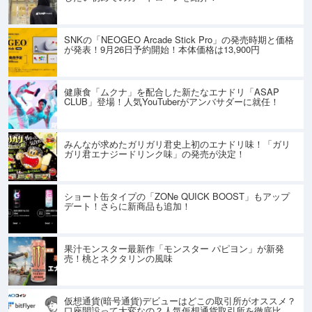
SNKの「NEOGEO Arcade Stick Pro」の発売時期と価格
が発表！9月26日予約開始！本体価格は13,900円
健康食「ムクナ」を配合した新たなエナドリ「ASAP
CLUB」登場！人気YouTuberがアンバサダーに就任！
みんなが求めたガリガリ君史上初のエナドリ味！「ガリ
ガリ君エナジードリンク味」の発売が決定！
ショート缶タイプの「ZONe QUICK BOOST」もアップ
デート！さらに新商品も追加！
果汁モンスター最新作「モンスター パピヨン」が新発
売！桃とネクタリンの風味
仮想通貨(暗号通貨)デビューはどこの取引所がオススメ？
口座開設って大変なの？人気仮想通貨取引所を徹底比