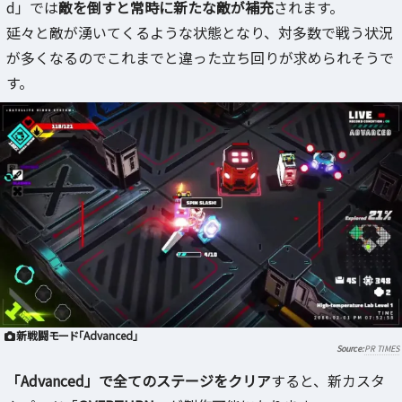
d」では
敵を倒すと常時に新たな敵が補充
されます。
延々と敵が湧いてくるような状態となり、対多数で戦う状況
が多くなるのでこれまでと違った立ち回りが求められそうで
す。
新戦闘モード「Advanced」
PR TIMES
「Advanced」で全てのステージをクリア
すると、新カスタ