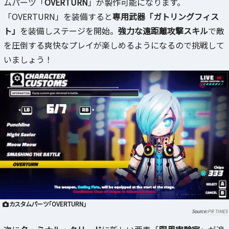
ムパーツ「
OVERTURN
」が製作可能になります。
「OVERTURN」を装備すると
専用武器「ガトリングフィス
ト」
を装備しステージを開始。
強力な遠距離攻撃スキル
で敵
を圧倒する爽快なプレイが楽しめるようになるので挑戦して
いましょう！
カスタムパーツ「OVERTURN」
PR TIMES