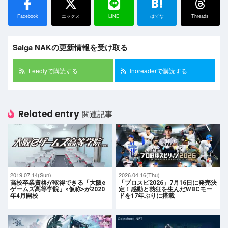
B!
Facebook
エックス
LINE
はてな
Threads
Saiga NAKの更新情報を受け取る
Feedlyで購読する
Inoreaderで購読する
Related entry
関連記事
2019.07.14(Sun)
2026.04.16(Thu)
高校卒業資格が取得できる「大阪e
「プロスピ2026」7月16日に発売決
ゲームズ高等学院」<仮称>が2020
定！感動と熱狂を生んだWBCモー
年4月開校
ドを17年ぶりに搭載