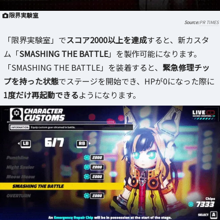
限界実験室
PR TIMES
「限界実験室」で
スコア2000以上を達成
すると、新カスタ
ム「
SMASHING THE BATTLE
」を製作可能になります。
「SMASHING THE BATTLE」を装着すると、
緊急修理チッ
プを持った状態
でステージを開始でき、HPが0になった際に
1度だけ再起動できる
ようになります。