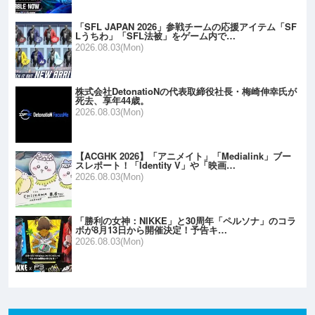
「SFL JAPAN 2026」参戦チームの応援アイテム「SF
Lうちわ」「SFL法被」をゲーム内で…
2026.08.03(Mon)
株式会社DetonatioNの代表取締役社長・梅崎伸幸氏が
死去、享年44歳。
2026.08.03(Mon)
【ACGHK 2026】「アニメイト」「Medialink」ブー
スレポート！「Identity V」や「映画…
2026.08.03(Mon)
「勝利の女神：NIKKE」と30周年「ペルソナ」のコラ
ボが8月13日から開催決定！予告キ…
2026.08.03(Mon)