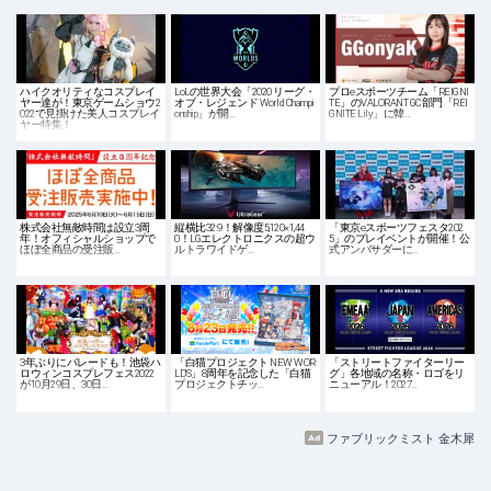
ハイクオリティなコスプレイ
LoLの世界大会「2020 リーグ・
プロeスポーツチーム「REIGNI
ヤー達が！東京ゲームショウ2
オブ・レジェンド World Champi
TE」のVALORANT GC部門「REI
022で見掛けた美人コスプレイ
onship」が開…
GNITE Lily」に韓…
ヤー特集！
株式会社無敵時間は設立3周
縦横比32:9！解像度5,120×1,44
「東京eスポーツフェスタ202
年！オフィシャルショップで
0！LGエレクトロニクスの超ウ
5」のプレイベントが開催！公
ほぼ全商品の受注販…
ルトラワイドゲ…
式アンバサダーに…
3年ぶりにパレードも！池袋ハ
「白猫プロジェクト NEW WOR
「ストリートファイターリー
ロウィンコスプレフェス2022
LD'S」8周年を記念した「白猫
グ」各地域の名称・ロゴをリ
が10月29日、30日…
プロジェクトチッ…
ニューアル！2027…
ファブリックミスト 金木犀