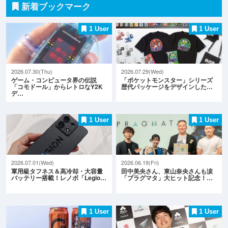
新着ブックマーク
1 User
1 User
2026.07.30(Thu)
2026.07.29(Wed)
ゲーム・コンピュータ界の伝説
「ポケットモンスター」シリーズ
「コモドール」からレトロなY2K
歴代パッケージをデザインした…
デ…
1 User
1 User
2026.07.01(Wed)
2026.06.19(Fri)
軍用級タフネス＆高冷却・大容量
田中美央さん、東山奈央さんも涙
バッテリー搭載！レノボ「Legio…
「プラグマタ」大ヒット記念！…
1 User
1 User