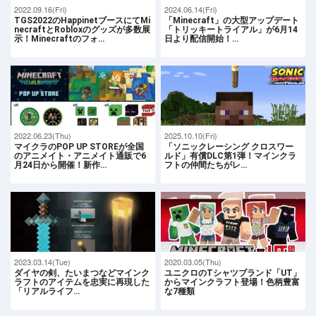
2022.09.16(Fri)
2024.06.14(Fri)
TGS2022のHappinetブースにてMi
「Minecraft」の大型アップデート
necraftとRobloxのグッズが多数展
「トリッキートライアル」が6月14
示！Minecraftのフォ…
日より配信開始！…
2022.06.23(Thu)
2025.10.10(Fri)
マイクラのPOP UP STOREが全国
「ソニックレーシング クロスワー
のアニメイト・アニメイト通販で6
ルド」有償DLC第1弾！マインクラ
月24日から開催！新作…
フトの仲間たちがレ…
2023.03.14(Tue)
2020.03.05(Thu)
ダイヤの剣、たいまつなどマインク
ユニクロのTシャツブランド「UT」
ラフトのアイテムを忠実に再現した
からマインクラフト登場！色柄豊富
「リアルライフ…
な7種類