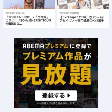
2026.05.26(Tue)
2026.05.09(Sat)
「ZONe ENERGY」×「ウマ娘」
【EVO Japan 2026】ヴァンパイ
コラボ！「ZONe ENERGY TOUG
アセイヴァー部門優勝のKaji選手
HNESS G…
…