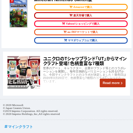
Amazonで購入
楽天市場で購入
Yahoo!ショッピングで購入
au PAYマーケットで購入
ヤマダウェブコムで購入
ユニクロのTシャツブランド「UT」からマイン
クラフト登場！色柄豊富な7種類
世界のアート、キャラクター、企業やブランド等とのコラボレ
ーションを展開し、毎年圧倒的なバリエーションを誇るUTか
ら、今回マインクラフトとのコラボが決定しました！発売日は
2020年3月20日で、色柄豊富な7種類のコラボTシャツとなっ
ています。
Read more
© 2020 Microsoft
© Japan Creaters Union.
©2019 Impress Corporation. All rights reserved.
© 2020 Impress Holdings, Inc.,All rights reserved
マインクラフト