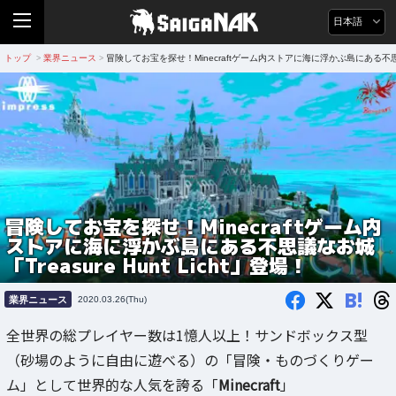
日本語
トップ
業界ニュース
冒険してお宝を探せ！Minecraftゲーム内ストアに海に浮かぶ島にある不思議なお城
>
>
冒険してお宝を探せ！Minecraftゲーム内
ストアに海に浮かぶ島にある不思議なお城
「Treasure Hunt Licht」登場！
B!
業界ニュース
2020.03.26(Thu)
全世界の総プレイヤー数は1憶人以上！サンドボックス型
（砂場のように自由に遊べる）の「冒険・ものづくりゲー
ム」として世界的な人気を誇る「
Minecraft
」