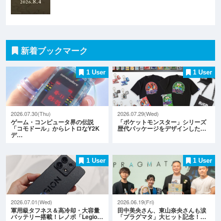
新着ブックマーク
1 User
1 User
2026.07.30(Thu)
2026.07.29(Wed)
ゲーム・コンピュータ界の伝説
「ポケットモンスター」シリーズ
「コモドール」からレトロなY2K
歴代パッケージをデザインした…
デ…
1 User
1 User
2026.07.01(Wed)
2026.06.19(Fri)
軍用級タフネス＆高冷却・大容量
田中美央さん、東山奈央さんも涙
バッテリー搭載！レノボ「Legio…
「プラグマタ」大ヒット記念！…