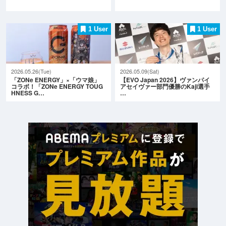
1 User
1 User
2026.05.26(Tue)
2026.05.09(Sat)
「ZONe ENERGY」×「ウマ娘」
【EVO Japan 2026】ヴァンパイ
コラボ！「ZONe ENERGY TOUG
アセイヴァー部門優勝のKaji選手
HNESS G…
…