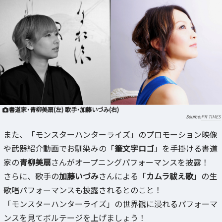
書道家・青柳美扇(左) 歌手・加藤いづみ(右)
PR TIMES
また、「モンスターハンターライズ」のプロモーション映像
や武器紹介動画でお馴染みの「
筆文字ロゴ
」を手掛ける書道
家の
青柳美扇
さんがオープニングパフォーマンスを披露！
さらに、歌手の
加藤いづみ
さんによる「
カムラ祓え歌
」の生
歌唱パフォーマンスも披露されるとのこと！
「モンスターハンターライズ」の世界観に浸れるパフォーマ
ンスを見てボルテージを上げましょう！