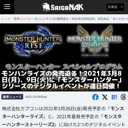
日本語
トップ
業界ニュース
モンハンライズの発売迫る！2021年3月8日(月)、9日(火)に「モンス
>
>
モンハンライズの発売迫る！2021年3月8
日(月)、9日(火)に「モンスターハンター」
シリーズのデジタルイベントが連日開催！
B!
業界ニュース
2021.03.06(Sat)
株式会社カプコンは2021年3月26日(金)発売予定の「
モンス
ターハンターライズ
」と、2021年夏発売予定の「
モンスタ
ーハンターストーリーズ2
」に向けた2つのデジタルイベント