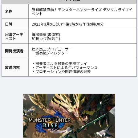
狩猟解禁直前！モンスターハンターライズ デジタルライブイ
名称
ベント
日時
2021年3月9日(火)午後8時から午後9時30分
出演アーテ
青柳美扇(書道家)
ィスト
加藤いづみ(歌手)
辻本良三プロデューサー
開発出演者
一瀬泰範ディレクター
・開発者による最新の実機プレイ
放送内容
・アーティストによる生パフォーマンス
・プロモーションや関連情報の発表