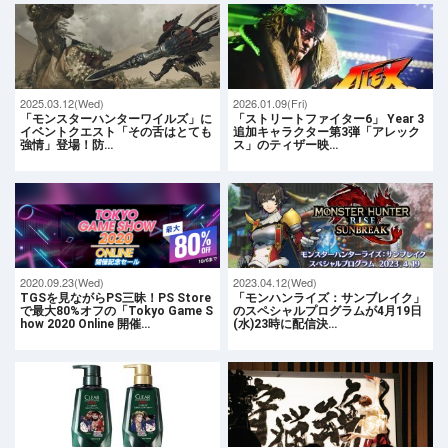
2025.03.12(Wed)
2026.01.09(Fri)
「モンスターハンターワイルズ」に
「ストリートファイター6」 Year 3
イベントクエスト「その舌はとても
追加キャラクター第3弾「アレック
強情」登場！防…
ス」のティザー映…
2020.09.23(Wed)
2023.04.12(Wed)
TGSを見ながらPS三昧！PS Store
「モンハンライズ：サンブレイク」
で最大80%オフの「Tokyo Game S
のスペシャルプログラムが4月19日
how 2020 Online 開催…
(水)23時に配信決…