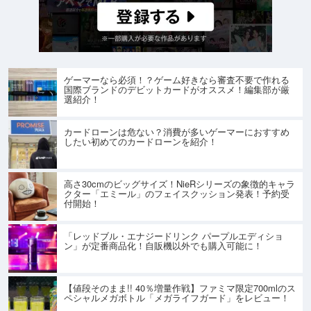
ゲーマーなら必須！？ゲーム好きなら審査不要で作れる
国際ブランドのデビットカードがオススメ！編集部が厳
選紹介！
カードローンは危ない？消費が多いゲーマーにおすすめ
したい初めてのカードローンを紹介！
高さ30cmのビッグサイズ！NieRシリーズの象徴的キャラ
クター「エミール」のフェイスクッション発表！予約受
付開始！
「レッドブル・エナジードリンク パープルエディショ
ン」が定番商品化！自販機以外でも購入可能に！
【値段そのまま!! 40％増量作戦】ファミマ限定700mlのス
ペシャルメガボトル「メガライフガード」をレビュー！