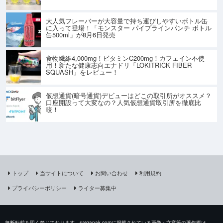
大人気フレーバーが大容量で持ち運びしやすいボトル缶
に入って登場！「モンスター パイプラインパンチ ボトル
缶500ml」が8月6日発売
食物繊維4,000mg！ビタミンC200mg！カフェイン不使
用！新たな健康志向エナドリ「LOKITRICK FIBER
SQUASH」をレビュー！
仮想通貨(暗号通貨)デビューはどこの取引所がオススメ？
口座開設って大変なの？人気仮想通貨取引所を徹底比
較！
トップ
当サイトについて
お問い合わせ
利用規約
プライバシーポリシー
ライター募集中
無断転載を固く禁じております。saiganak.comに掲載されている画像・文章等の著作権は