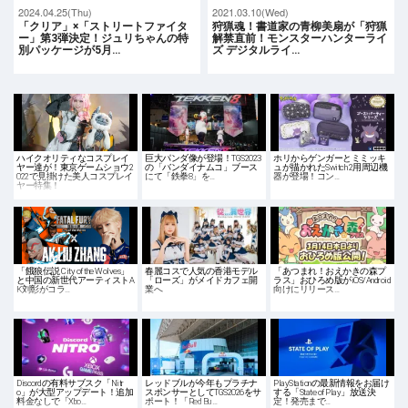
2024.04.25(Thu)
2021.03.10(Wed)
「クリア」×「ストリートファイタ
狩猟魂！書道家の青柳美扇が「狩猟
ー」第3弾決定！ジュリちゃんの特
解禁直前！モンスターハンターライ
別パッケージが5月…
ズ デジタルライ…
ハイクオリティなコスプレイ
巨大パンダ像が登場！TGS2023
ホリからゲンガーとミミッキ
ヤー達が！東京ゲームショウ2
の「バンダイナムコ」ブース
ュが描かれたSwitch 2用周辺機
022で見掛けた美人コスプレイ
にて「鉄拳8」を…
器が登場！コン…
ヤー特集！
「餓狼伝説 City of the Wolves」
春麗コスで人気の香港モデル
「あつまれ！おえかきの森プ
と中国の新世代アーティストA
「ローズ」がメイドカフェ開
ラス」おひろめ版がiOS/Android
K刘彰がコラ…
業へ
向けにリリース…
Discordの有料サブスク「Nitr
レッドブルが今年もプラチナ
PlayStationの最新情報をお届け
o」が大型アップデート！追加
スポンサーとしてTGS2026をサ
する「State of Play」放送決
料金なしで「Xbo…
ポート！「Red Bu…
定！発売まで…