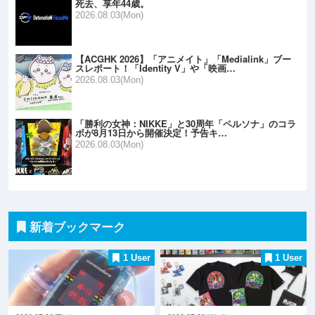
死去、享年44歳。
2026.08.03(Mon)
【ACGHK 2026】「アニメイト」「Medialink」ブー
スレポート！「Identity V」や「映画…
2026.08.03(Mon)
「勝利の女神：NIKKE」と30周年「ペルソナ」のコラ
ボが8月13日から開催決定！予告キ…
2026.08.03(Mon)
新着ブックマーク
1 User
1 User