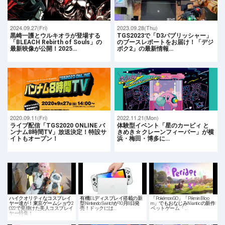
2024.09.27(Fri)
2023.09.28(Thu)
黒崎一護とウルキオラが登場する
TGS2023で「D3パブリッシャー」
「BLEACH Rebirth of Souls」の
のブースレポートをお届け！「デジ
最新映像が公開！2025…
ボク2」の最新情報…
2020.09.11(Fri)
2022.11.21(Mon)
ライブ配信「TGS2020 ONLINE バ
体験型イベント「星のカービィ と
ンナム8時間TV」放送決定！特設サ
きめき☆クレーンフィーバー」が横
イトもオープン！
浜・梅田・博多に…
ハイクオリティなコスプレイ
有機ELディスプレイ搭載の新
「Pokémon GO」「Pikmin Bloo
ヤー達が！東京ゲームショウ2
型Nintendo Switchが10月8日発
m」でもおなじみNianticの新作
022で見掛けた美人コスプレイ
売！ドックには…
ペットゲーム「…
ヤー特集！