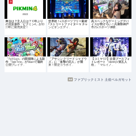
舞台は？主人公は？10年ぶり
世界初！eスポーツフリー素材
高スペックなゲーミングデバ
の完全新作「ピクミン4」が20
｢ストリートファイターＶ チャ
イスが勢ぞろい！兵庫県神戸
23年に発売決定！
ンピオンエディ…
市のeスポーツ体験…
「Fall Guys」の開発陣による新
「アサシン クリード シャドウ
【コミケ107】企業ブースフォ
作「Task Time」がSteamで最終
ズ」に「進撃の巨人」が襲
トレポート「IdentityⅤ第五人
公開プレイテ…
来！限定コラボイ…
格」「マルイノ…
ファブリックミスト 土佐ベルガモット