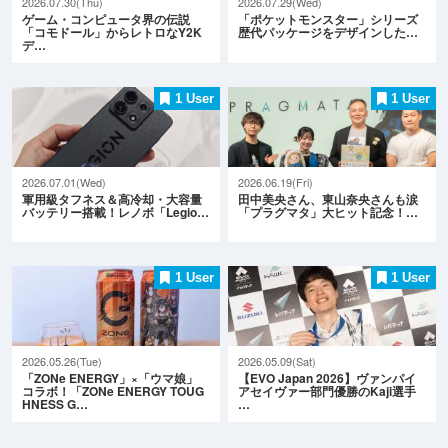
2026.07.30(Thu)
2026.07.29(Wed)
ゲーム・コンピュータ界の伝説
「ポケットモンスター」シリーズ
「コモドール」からレトロなY2K
歴代パッケージをデザインした…
デ…
1 User
1 User
2026.07.01(Wed)
2026.06.19(Fri)
軍用級タフネス＆高冷却・大容量
田中美央さん、東山奈央さんも涙
バッテリー搭載！レノボ「Legio…
「プラグマタ」大ヒット記念！…
1 User
1 User
2026.05.26(Tue)
2026.05.09(Sat)
「ZONe ENERGY」×「ウマ娘」
【EVO Japan 2026】ヴァンパイ
コラボ！「ZONe ENERGY TOUG
アセイヴァー部門優勝のKaji選手
HNESS G…
…