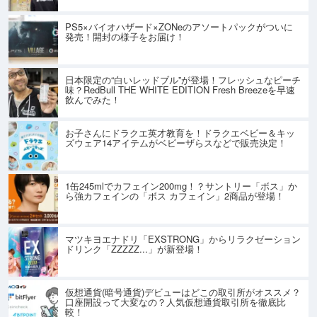
PS5×バイオハザード×ZONeのアソートパックがついに
発売！開封の様子をお届け！
日本限定の“白いレッドブル”が登場！フレッシュなピーチ
味？RedBull THE WHITE EDITION Fresh Breezeを早速
飲んでみた！
お子さんにドラクエ英才教育を！ドラクエベビー＆キッ
ズウェア14アイテムがベビーザらスなどで販売決定！
1缶245mlでカフェイン200mg！？サントリー「ボス」か
ら強カフェインの「ボス カフェイン」2商品が登場！
マツキヨエナドリ「EXSTRONG」からリラクゼーション
ドリンク「ZZZZZ...」が新登場！
仮想通貨(暗号通貨)デビューはどこの取引所がオススメ？
口座開設って大変なの？人気仮想通貨取引所を徹底比
較！