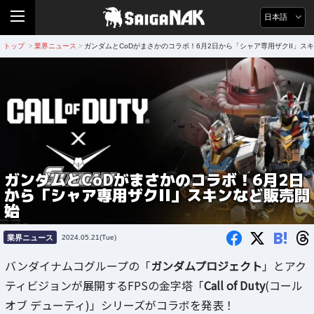
日本語
トップ
業界ニュース
ガンダムとCoDがまさかのコラボ！6月2日から「シャア専用ザクII」ス
>
>
ガンダムとCoDがまさかのコラボ！6月2日
から「シャア専用ザクII」スキンなど販売開
始
B!
業界ニュース
2024.05.21(Tue)
バンダイナムコグループの「
ガンダムプロジェクト
」とアク
ティビジョンが展開するFPSの金字塔「
Call of Duty
(コール
オブ デューティ)」シリーズがコラボを発表！