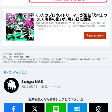
60人のプロやストリーマーが集結「えぺまつ
りEX 晩春の乱」が5月25日に開催
UUUM株式会社は2024年5月25日(土)に「Apex Legends」の
大規模カジュアルイベント「えぺまつりEX 晩春の乱」を開催
します。
Read more
©SOTSU・SUNRISE
©SOTSU・SUNRISE・MBS
© 2024 Activision Publishing, Inc. ACTIVISION, CALL OF DUTY, MODERN WARFARE, and CALL OF
DUTY WARZONE are trademarks of Activision Publishing, Inc.
バンダイナムコ
Saiga NAK
-
2024.05.21
業界ニュース
記事を読んだら是非シェアして下さい
B!