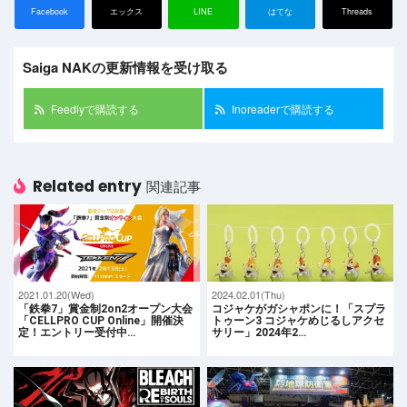
Facebook
エックス
LINE
はてな
Threads
Saiga NAKの更新情報を受け取る
Feedlyで購読する
Inoreaderで購読する
Related entry
関連記事
2021.01.20(Wed)
2024.02.01(Thu)
「鉄拳7」賞金制2on2オープン大会
コジャケがガシャポンに！「スプラ
「CELLPRO CUP Online」開催決
トゥーン3 コジャケめじるしアクセ
定！エントリー受付中…
サリー」2024年2…