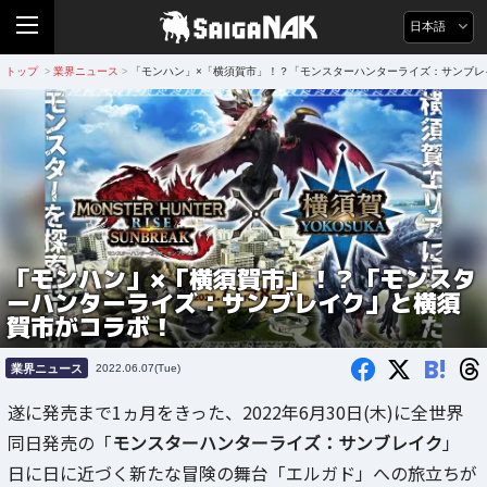
日本語
トップ
業界ニュース
「モンハン」×「横須賀市」！？「モンスターハンターライズ：サンブレ
>
>
「モンハン」×「横須賀市」！？「モンスタ
ーハンターライズ：サンブレイク」と横須
賀市がコラボ！
B!
業界ニュース
2022.06.07(Tue)
遂に発売まで1ヵ月をきった、2022年6月30日(木)に全世界
同日発売の「
モンスターハンターライズ：サンブレイク
」
日に日に近づく新たな冒険の舞台「エルガド」への旅立ちが