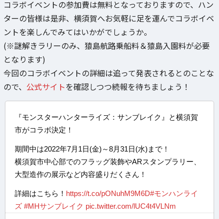
コラボイベントの参加費は無料となっておりますので、ハン
ターの皆様は是非、横須賀へお気軽に足を運んでコラボイベ
ントを楽しんでみてはいかがでしょうか。
(※謎解きラリーのみ、猿島航路乗船料＆猿島入園料が必要
となります)
今回のコラボイベントの詳細は追って発表されるとのことな
ので、
公式サイト
を確認しつつ続報を待ちましょう！
『モンスターハンターライズ：サンブレイク』と横須賀
市がコラボ決定！
期間中は2022年7月1日(金)～8月31日(水)まで！
横須賀市中心部でのフラッグ装飾やARスタンプラリー、
大型造作の展示など内容盛りだくさん！
詳細はこちら！
https://t.co/pONuhM9M6D
#モンハンライ
ズ
#MHサンブレイク
pic.twitter.com/lUC4t4VLNm