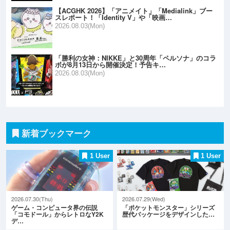
【ACGHK 2026】「アニメイト」「Medialink」ブー
スレポート！「Identity V」や「映画…
2026.08.03(Mon)
「勝利の女神：NIKKE」と30周年「ペルソナ」のコラ
ボが8月13日から開催決定！予告キ…
2026.08.03(Mon)
新着ブックマーク
1 User
1 User
2026.07.30(Thu)
2026.07.29(Wed)
ゲーム・コンピュータ界の伝説
「ポケットモンスター」シリーズ
「コモドール」からレトロなY2K
歴代パッケージをデザインした…
デ…