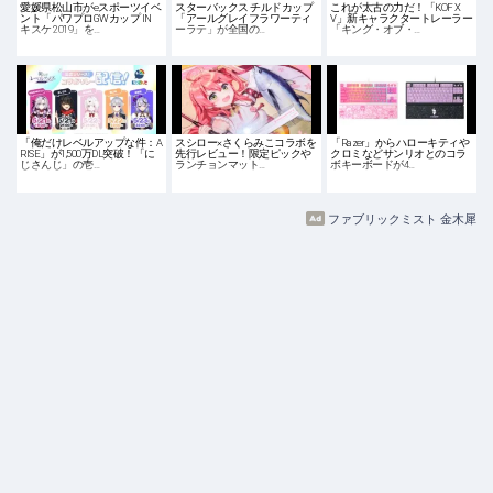
愛媛県松山市がeスポーツイベ
スターバックス チルドカップ
これが太古の力だ！「KOF X
ント「パワプロGWカップ IN
「アールグレイフラワーティ
V」新キャラクタートレーラー
キスケ 2019」を…
ーラテ」が全国の…
「キング・オブ・…
「俺だけレベルアップな件：A
スシロー×さくらみこコラボを
「Razer」からハローキティや
RISE」が1,500万DL突破！「に
先行レビュー！限定ピックや
クロミなどサンリオとのコラ
じさんじ」の壱…
ランチョンマット…
ボキーボードが4…
ファブリックミスト 金木犀