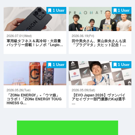
1 User
1 User
2026.07.01(Wed)
2026.06.19(Fri)
軍用級タフネス＆高冷却・大容量
田中美央さん、東山奈央さんも涙
バッテリー搭載！レノボ「Legio…
「プラグマタ」大ヒット記念！…
1 User
1 User
2026.05.26(Tue)
2026.05.09(Sat)
「ZONe ENERGY」×「ウマ娘」
【EVO Japan 2026】ヴァンパイ
コラボ！「ZONe ENERGY TOUG
アセイヴァー部門優勝のKaji選手
HNESS G…
…