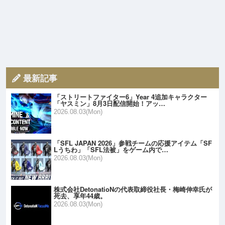
最新記事
「ストリートファイター6」Year 4追加キャラクター
「ヤスミン」8月3日配信開始！アッ…
2026.08.03(Mon)
「SFL JAPAN 2026」参戦チームの応援アイテム「SF
Lうちわ」「SFL法被」をゲーム内で…
2026.08.03(Mon)
株式会社DetonatioNの代表取締役社長・梅崎伸幸氏が
死去、享年44歳。
2026.08.03(Mon)