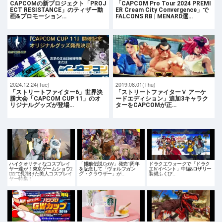
CAPCOMの新プロジェクト「PROJ
「CAPCOM Pro Tour 2024 PREMI
ECT RESISTANCE」のティザー動
ER Cream City Convergence」で
画&プロモーション…
FALCONS RB | MENARD選…
2024.12.24(Tue)
2019.08.01(Thu)
「ストリートファイター6」世界決
「ストリートファイターＶ アーケ
勝大会「CAPCOM CUP 11」のオ
ードエディション」追加3キャラク
リジナルグッズが登場…
ターをCAPCOMが正…
ハイクオリティなコスプレイ
「餓狼伝説 CotW」発売1周年
ドラクエウォークで「ドラク
ヤー達が！東京ゲームショウ2
を記念して「ヴォルフガン
エIVイベント」中編&ロザリー
022で見掛けた美人コスプレイ
グ・クラウザー」が…
装備ふくび…
ヤー特集！