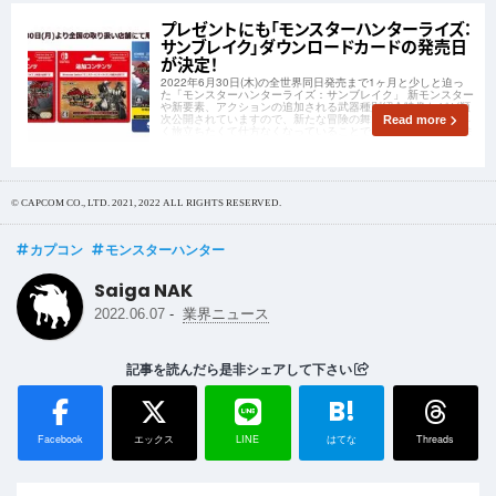
プレゼントにも「モンスターハンターライズ：
サンブレイク」ダウンロードカードの発売日
が決定！
2022年6月30日(木)の全世界同日発売まで1ヶ月と少しと迫っ
た「モンスターハンターライズ：サンブレイク」 新モンスター
や新要素、アクションの追加される武器種別紹介映像などが順
次公開されていますので、新たな冒険の舞台「エルガド」へ早
Read more
く旅立ちたくて仕方なくなっていることでしょう。 まだ発売ま
で少し時間がありますので
© CAPCOM CO., LTD. 2021, 2022 ALL RIGHTS RESERVED.
カプコン
モンスターハンター
Saiga NAK
-
2022.06.07
業界ニュース
記事を読んだら是非シェアして下さい
B!
Facebook
エックス
LINE
はてな
Threads