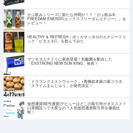
がぶ飲みシリーズに新たな仲間が！？「がぶ飲みX-
FREEDAM ENERGY(エックスフリーダムエナジー）」を
レビュー！
HEALTHY & REFRESH！ポッカサッポロのエナジードリ
ンク「ビタエネC」を飲んでみた
マツキヨエナドリに新色登場！乳酸菌を配合した
「EXSTRONG NEW SUN KING」発表！
「ドラゴンクエストウォーク」×青柳総本家の新コラボ
「スライムまんじゅう」が発売決定！
仮想通貨(暗号通貨)デビューはどこの取引所がオススメ？
口座開設って大変なの？人気仮想通貨取引所を徹底比
較！