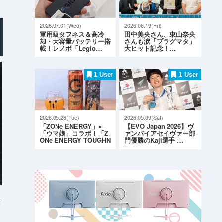
2026.07.01(Wed)
2026.06.19(Fri)
軍用級タフネス＆高冷
田中美央さん、東山奈央
却・大容量バッテリー搭
さんも涙「プラグマタ」
載！レノボ「Legio…
大ヒット記念！…
1 User
1 User
2026.05.26(Tue)
2026.05.09(Sat)
「ZONe ENERGY」×
【EVO Japan 2026】ヴ
「ウマ娘」コラボ！「Z
ァンパイアセイヴァー部
ONe ENERGY TOUGHN
門優勝のKaji選手 …
ESS G…
S