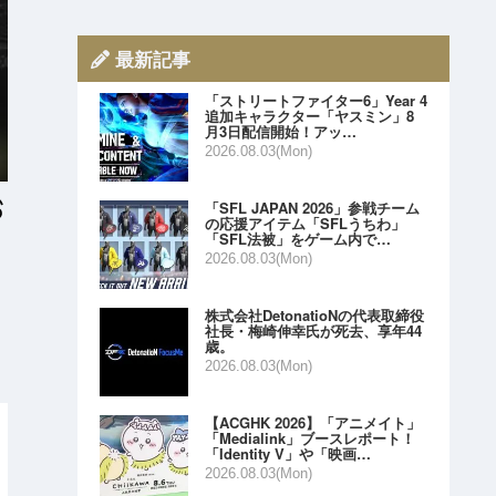
最新記事
「ストリートファイター6」Year 4
追加キャラクター「ヤスミン」8
月3日配信開始！アッ…
2026.08.03(Mon)
「SFL JAPAN 2026」参戦チーム
の応援アイテム「SFLうちわ」
「SFL法被」をゲーム内で…
2026.08.03(Mon)
株式会社DetonatioNの代表取締役
社長・梅崎伸幸氏が死去、享年44
歳。
2026.08.03(Mon)
【ACGHK 2026】「アニメイト」
「Medialink」ブースレポート！
「Identity V」や「映画…
2026.08.03(Mon)