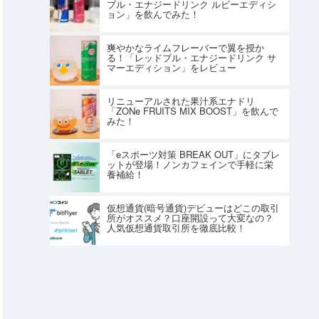
ブル・エナジードリンク ルビーエディシ
ョン」を飲んでみた！
爽やかなライムフレーバーで翼を授か
る！「レッドブル・エナジードリンク サ
マーエディション」をレビュー
リニューアルされた果汁系エナドリ
「ZONe FRUITS MIX BOOST」を飲んで
みた！
「eスポーツ対策 BREAK OUT」にタブレ
ットが登場！ノンカフェインで手軽に栄
養補給！
仮想通貨(暗号通貨)デビューはどこの取引
所がオススメ？口座開設って大変なの？
人気仮想通貨取引所を徹底比較！