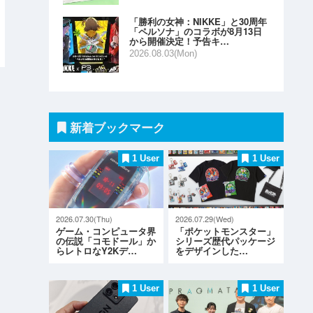
「勝利の女神：NIKKE」と30周年
「ペルソナ」のコラボが8月13日
から開催決定！予告キ…
2026.08.03(Mon)
新着ブックマーク
1 User
1 User
2026.07.30(Thu)
2026.07.29(Wed)
ゲーム・コンピュータ界
「ポケットモンスター」
の伝説「コモドール」か
シリーズ歴代パッケージ
らレトロなY2Kデ…
をデザインした…
1 User
1 User