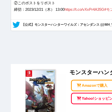
②このポストをリポスト
締切：2023/12/21（木） 13:00
https://t.co/vXxPr4A35G
#モ
— 【公式】モンスターハンターワイルズ：アセンダンス (@MH_Wi
モンスターハンター
Amazonで購入
Yahoo!ショッ