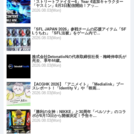
「ストリートファイター6」Year 4追加キャラクター
「ヤスミン」8月3日配信開始！アッ…
2026.08.03(Mon)
「SFL JAPAN 2026」参戦チームの応援アイテム「SF
Lうちわ」「SFL法被」をゲーム内で…
2026.08.03(Mon)
株式会社DetonatioNの代表取締役社長・梅崎伸幸氏が
死去、享年44歳。
2026.08.03(Mon)
【ACGHK 2026】「アニメイト」「Medialink」ブー
スレポート！「Identity V」や「映画…
2026.08.03(Mon)
「勝利の女神：NIKKE」と30周年「ペルソナ」のコラ
ボが8月13日から開催決定！予告キ…
2026.08.03(Mon)