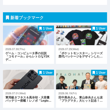
新着ブックマーク
1 User
1 User
2026.07.30(Thu)
2026.07.29(Wed)
ゲーム・コンピュータ界の伝説
「ポケットモンスター」シリーズ
「コモドール」からレトロなY2K
歴代パッケージをデザインした…
デ…
1 User
1 User
2026.07.01(Wed)
2026.06.19(Fri)
軍用級タフネス＆高冷却・大容量
田中美央さん、東山奈央さんも涙
バッテリー搭載！レノボ「Legio…
「プラグマタ」大ヒット記念！…