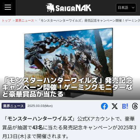
日本語
トップ
業界ニュース
「モンスターハンターワイルズ」発売記念キャンペーン開催！ゲーミン
>
>
「モンスターハンターワイルズ」発売記念
キャンペーン開催！ゲーミングモニターな
ど豪華賞品が当たる
B!
業界ニュース
2025.03.03(Mon)
「
モンスターハンターワイルズ
」公式Xアカウントで、豪華
賞品が抽選で
43名
に当たる発売記念キャンペーンが2025年3
月13日(木)まで開催されます。