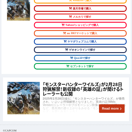
Amazonで購入
楽天市場で購入
メルカリで探す
Yahoo!ショッピングで購入
au PAYマーケットで購入
ヤマダウェブコムで購入
ゲオオンラインで探す
Qoo10で探す
セブンネットで探す
「モンスターハンターワイルズ」が2月28日
狩猟解禁！新収録の「英雄の証」が聞けるト
レーラーも公開
2025年2月28日(金)に「モンスターハンターワイルズ」が発売
され、いよいよ狩猟解禁となりました。英雄の証(Wilds
Version)トレーラーやプロモーション映像の第7弾が公開される
など、最高潮の盛り上がりをみせる「モンスターハンターワイ
Read more
ルズ」を楽しみましょう！
©CAPCOM