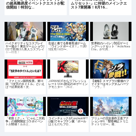
の超高難易度イベントクエストが配
ムリセット-」に待望のメインクエ
信開始！特別な…
スト7章開幕！8月16…
ハイクオリティなコスプレイ
生徒と奏でる青春育成ゲーム
世界初のハイレゾ対応ゲーミ
ヤー達が！東京ゲームショウ2
「ウインドボーイズ！」11月1
ングヘッドセット「Arctis Nova
022で見掛けた美人コスプレイ
5日(月) 14:00〜…
Elite」が10月…
ヤー特集！
「ファミコン国民投票」第18
JAPANNEXTからリフレッシュ
【速報】スマブラSP最後のフ
回「5文字のタイトル」といえ
レート120Hz対応の4Kゲーミン
ァイターはキングダムハーツ
ば？結果発表！次…
グモニター「JN-i2…
「ソラ」！
「初音ミク」×「にゃんこ大戦
コインチェックがCoincheckNFT
フリューの完全新作王道アク
争」の期間限定コラボイベン
(β版)でキャプテン翼「ボール
ションRPG「聖塔神記 トリニ
トが開催！ルカと…
はともだちプロ…
ティトリガー」発…