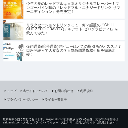
今年の夏のレッドブルは日本オリジナルフレーバー！マ
ンゴーパイン味の「レッドブル・エナジードリンク サマ
ーエディション」発売決定！
リラクゼーションドリンクって…何？話題の「CHILL
OUT ZERO GRAVITY(チルアウト ゼログラビティ)」を
飲んでみた！
仮想通貨(暗号通貨)デビューはどこの取引所がオススメ？
口座開設って大変なの？人気仮想通貨取引所を徹底比
較！
トップ
当サイトについて
お問い合わせ
利用規約
プライバシーポリシー
ライター募集中
無断転載を固く禁じております。saiganak.comに掲載されている画像・文章等の著作権は
saiganak.comないしカメラマン・ライター、又は引用・出典元のサイトに帰属されます。