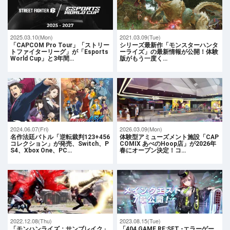
2025.03.10(Mon)
2021.03.09(Tue)
「CAPCOM Pro Tour」「ストリー
シリーズ最新作「モンスターハンタ
トファイターリーグ」が「Esports
ーライズ」の最新情報が公開！体験
World Cup」と3年間…
版がもう一度く…
2024.06.07(Fri)
2026.03.09(Mon)
名作法廷バトル「逆転裁判123+456
体験型アミューズメント施設「CAP
コレクション」が発売、Switch、P
COMIX あべのHoop店」が2026年
S4、Xbox One、PC…
春にオープン決定！コ…
2022.12.08(Thu)
2023.08.15(Tue)
「モンハンライズ：サンブレイク」
「404 GAME RE:SET -エラーゲー