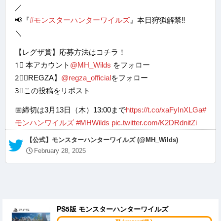
／
📢『
#モンスターハンターワイルズ
』本日狩猟解禁‼
＼
【レグザ賞】応募方法はコチラ！
1⃣ 本アカウント
@MH_Wilds
をフォロー
2⃣【REGZA】
@regza_official
をフォロー
3⃣この投稿をリポスト
📅締切は3月13日（木）13:00まで
https://t.co/xaFyInXLGa
#
モンハンワイルズ
#MHWilds
pic.twitter.com/K2DRdnitZi
— 【公式】モンスターハンターワイルズ (@MH_Wilds)
February 28, 2025
PS5版 モンスターハンターワイルズ