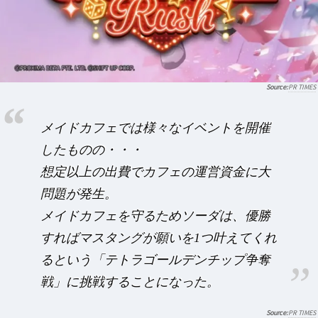
PR TIMES
メイドカフェでは様々なイベントを開催
したものの・・・
想定以上の出費でカフェの運営資金に大
問題が発生。
メイドカフェを守るためソーダは、優勝
すればマスタングが願いを1つ叶えてくれ
るという「テトラゴールデンチップ争奪
戦」に挑戦することになった。
PR TIMES