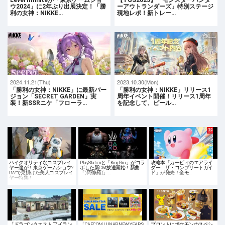
ウ2024」に2年ぶり出展決定！「勝
ーアウトランダーズ」特別ステージ
利の女神：NIKKE…
現地レポ！新トレー…
2024.11.21(Thu)
2023.10.30(Mon)
「勝利の女神：NIKKE」に最新バー
「勝利の女神：NIKKE」リリース1
ジョン「SECRET GARDEN」実
周年イベント開催！リリース1周年
装！新SSRニケ「フローラ…
を記念して、ピール…
ハイクオリティなコスプレイ
PlayStationと「King Gnu」がコラ
攻略本「カービィのエアライ
ヤー達が！東京ゲームショウ2
ボした新CM放送開始！新曲
ダー ザ・コンプリートガイ
022で見掛けた美人コスプレイ
「):阿修羅:(」…
ド」が発売！全モ…
ヤー特集！
「ドラゴンクエスト アイラン
「CAPCOM LUNAR NEW YEAR S
プロントにポケモンのスペシ