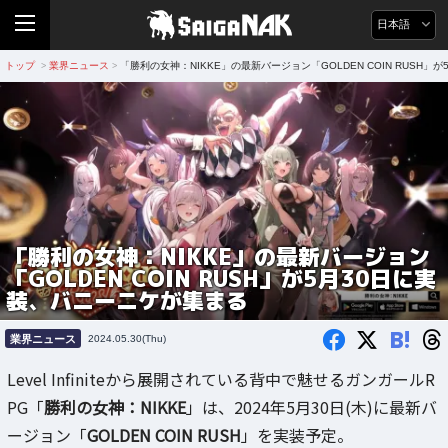
日本語
トップ
業界ニュース
「勝利の女神：NIKKE」の最新バージョン「GOLDEN COIN RUSH
>
>
「勝利の女神：NIKKE」の最新バージョン
「GOLDEN COIN RUSH」が5月30日に実
装、バニーニケが集まる
B!
業界ニュース
2024.05.30(Thu)
Level Infiniteから展開されている背中で魅せるガンガールR
PG「
勝利の女神：NIKKE
」は、2024年5月30日(木)に最新バ
ージョン「
GOLDEN COIN RUSH
」を実装予定。