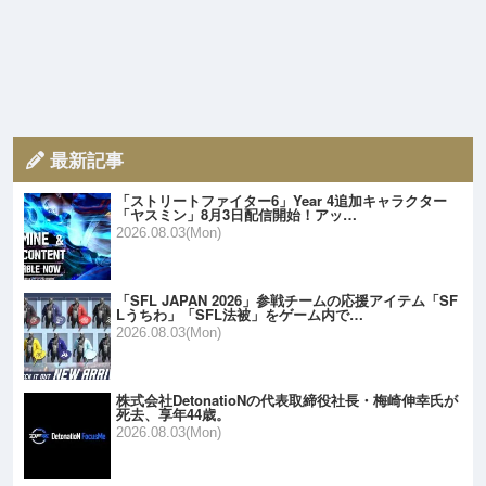
最新記事
「ストリートファイター6」Year 4追加キャラクター
「ヤスミン」8月3日配信開始！アッ…
2026.08.03(Mon)
「SFL JAPAN 2026」参戦チームの応援アイテム「SF
Lうちわ」「SFL法被」をゲーム内で…
2026.08.03(Mon)
株式会社DetonatioNの代表取締役社長・梅崎伸幸氏が
死去、享年44歳。
2026.08.03(Mon)