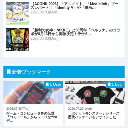
【ACGHK 2026】「アニメイト」「Medialink」ブー
スレポート！「Identity V」や「映画…
2026.08.03(Mon)
「勝利の女神：NIKKE」と30周年「ペルソナ」のコラ
ボが8月13日から開催決定！予告キ…
2026.08.03(Mon)
新着ブックマーク
1 User
1 User
2026.07.30(Thu)
2026.07.29(Wed)
ゲーム・コンピュータ界の伝説
「ポケットモンスター」シリーズ
「コモドール」からレトロなY2K
歴代パッケージをデザインした…
デ…