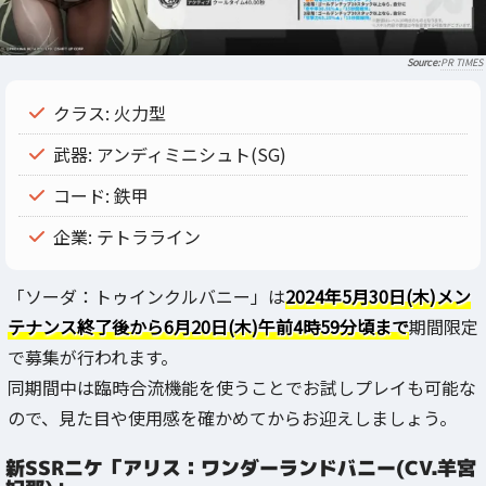
PR TIMES
クラス: 火力型
武器: アンディミニシュト(SG)
コード: 鉄甲
企業: テトラライン
「ソーダ：トゥインクルバニー」は
2024年5月30日(木)メン
テナンス終了後から6月20日(木)午前4時59分頃まで
期間限定
で募集が行われます。
同期間中は臨時合流機能を使うことでお試しプレイも可能な
ので、見た目や使用感を確かめてからお迎えしましょう。
新SSRニケ「アリス：ワンダーランドバニー(CV.羊宮