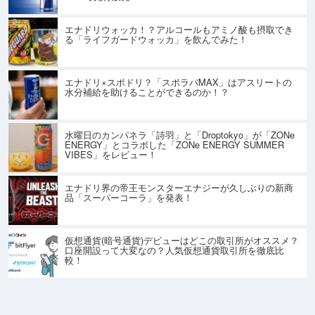
エナドリウォッカ！？アルコールもアミノ酸も摂取でき
る「ライフガードウォッカ」を飲んでみた！
エナドリ×スポドリ？「スポラバMAX」はアスリートの
水分補給を助けることができるのか！？
水曜日のカンパネラ「詩羽」と「Droptokyo」が「ZONe
ENERGY」とコラボした「ZONe ENERGY SUMMER
VIBES」をレビュー！
エナドリ界の帝王モンスターエナジーが久しぶりの新商
品「スーパーコーラ」を発表！
仮想通貨(暗号通貨)デビューはどこの取引所がオススメ？
口座開設って大変なの？人気仮想通貨取引所を徹底比
較！