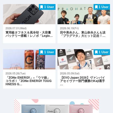
1 User
1 User
2026.07.01(Wed)
2026.06.19(Fri)
軍用級タフネス＆高冷却・大容量
田中美央さん、東山奈央さんも涙
バッテリー搭載！レノボ「Legio…
「プラグマタ」大ヒット記念！…
1 User
1 User
2026.05.26(Tue)
2026.05.09(Sat)
「ZONe ENERGY」×「ウマ娘」
【EVO Japan 2026】ヴァンパイ
コラボ！「ZONe ENERGY TOUG
アセイヴァー部門優勝のKaji選手
HNESS G…
…