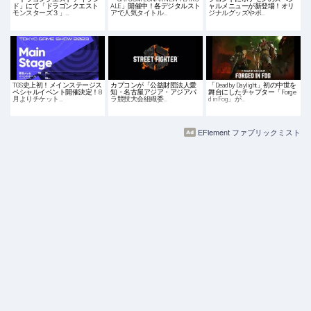
ド」にて「ドラゴンクエスト
ALE」開催中！各デジタルスト
ャルメニューが新登場！オリ
モンスターズ３」…
アで人気タイトル…
ジナルグッズやポ…
TGS史上初！メインステージス
カプコンが「公益財団法人愛
「Dead by Daylight」初の中世を
ペシャルイベント開催決定！8
知・名古屋アジア・アジアパ
舞台にしたチャプター「Forge
月よりチケット…
ラ競技大会組織委…
d in Fog」が…
EFlement ファブリックミスト