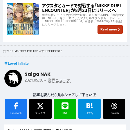
アクスタとカードで対戦する「NIKKE DUEL
ENCOUNTER」が8月23日にリリースへ
株式会社ムービックは背中で魅せるガンガールRPG「勝利の女
神：NIKKE」をテーマにしたアクリルスタンドカードゲーム
「NIKKE DUEL ENCOUNTER」を発表。2024年8月23日(金)
にリリースします。
Read more
(C)PROXIMA BETA PTE. LTD. (C)SHIFT UP CORP.
Level Infinite
Saiga NAK
-
2024.05.30
業界ニュース
記事を読んだら是非シェアして下さい
B!
Facebook
エックス
LINE
はてな
Threads