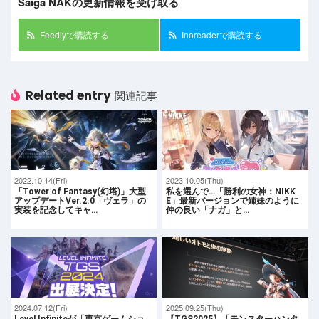
Saiga NAKの更新情報を受け取る
Feedlyで購読する
Inoreaderで購読する
Related entry
関連記事
2022.10.14(Fri)
2023.10.05(Thu)
「Tower of Fantasy(幻塔)」大型
私を選んで…「勝利の女神：NIKK
アップデートVer.2.0「ヴェラ」の
E」最新バージョンで姉妹のように
実装を記念してキャ…
仲の良い「ナガ」と…
2024.07.12(Fri)
2025.09.25(Thu)
Level Infiniteが「東京ゲームショ
【TGS2025】「モンスターハンタ