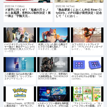
2022.04.11(Mon)
2022.06.14(Tue)
ド派手に行くぜ！「鬼滅の刃 ヒノ
「熱血硬派くにおくん外伝 River Ci
カミ血風譚」有料DLC制作決定！第
tyGirls」のPS5版が発売決定！記念
一弾は「宇髄天元…
して「くにおく…
ハイクオリティなコスプレイ
水浸しになった新たな舞台で
ユフィのリミットブレイク
ヤー達が！東京ゲームショウ2
ビクロイを勝ち取れ！「フォ
が！「FF7リメイクインターグ
022で見掛けた美人コスプレイ
ートナイト」に新…
レード」、「ネロ」…
ヤー特集！
この夏授かるのは水色の翼！
「バイオハザード」世界初の
「Stream Deck Mini」にDiscordと
ココロ波打つ「レッドブル・
大規模展覧会「THE WORLD OF
のコラボモデルが登場！「Dis
エナジードリンク …
BIOHAZARD 30周年…
cord Nitro…
「Pokémon Presents」が7月22日
eスポーツフリー素材を無料配
「ファミリーマート」×「ヨッ
に配信決定！「ポケモンZA」
布する「ぱくたそ」がBrave認
シーとフカシギの図鑑」コラ