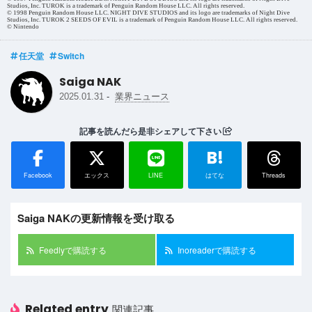
Studios, Inc. TUROK is a trademark of Penguin Random House LLC. All rights reserved.
© 1998 Penguin Random House LLC. NIGHT DIVE STUDIOS and its logo are trademarks of Night Dive
Studios, Inc. TUROK 2 SEEDS OF EVIL is a trademark of Penguin Random House LLC. All rights reserved.
© Nintendo
任天堂
Switch
Saiga NAK
-
2025.01.31
業界ニュース
記事を読んだら是非シェアして下さい
B!
Facebook
エックス
LINE
はてな
Threads
Saiga NAKの更新情報を受け取る
Feedlyで購読する
Inoreaderで購読する
Related entry
関連記事