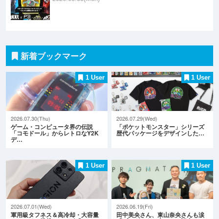
新着ブックマーク
1 User
1 User
2026.07.30(Thu)
2026.07.29(Wed)
ゲーム・コンピュータ界の伝説
「ポケットモンスター」シリーズ
「コモドール」からレトロなY2K
歴代パッケージをデザインした…
デ…
1 User
1 User
2026.07.01(Wed)
2026.06.19(Fri)
軍用級タフネス＆高冷却・大容量
田中美央さん、東山奈央さんも涙