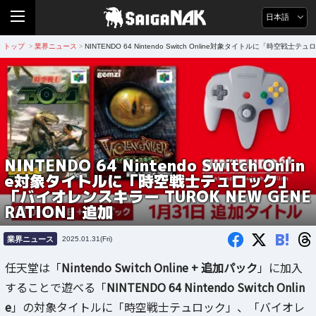
日本語
トップ
業界ニュース
NINTENDO 64 Nintendo Switch Online対象タイトルに「時空戦
>
>
NINTENDO 64 Nintendo Switch Onlin
e対象タイトルに「時空戦士テュロック」
「バイオレンスキラー TUROK NEW GENE
RATION」追加
B!
業界ニュース
2025.01.31(Fri)
任天堂は「
Nintendo Switch Online + 追加パック
」に加入
することで遊べる「
NINTENDO 64 Nintendo Switch Onlin
e
」の対象タイトルに「時空戦士テュロック」、「バイオレ