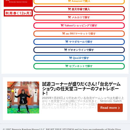
Amazonで購入
楽天市場で購入
メルカリで探す
Yahoo!ショッピングで探す
au PAYマーケットで探す
ヤマダモールで探す
ゲオオンラインで探す
Qoo10で探す
セブンネットで探す
試遊コーナーが盛りだくさん！「台北ゲーム
ショウ」の任天堂コーナーのフォトレポー
ト！
2025年1月23日より行われている台北ゲームショウは大盛り上
がり！任天堂ブースは特にブースが大きく、Nintendo Switch
の人気ゲームを試遊できるコーナーが設けられていました。今
回はそんな任天堂ブースをフォトレポートしていきます！
Read more
© 1997 Penguin Random House LLC. NIGHT DIVE STUDIOS and its logo are trademarks of Night Dive