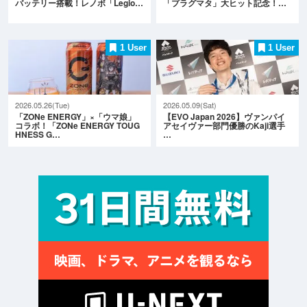
バッテリー搭載！レノボ「Legio…
「プラグマタ」大ヒット記念！…
1 User
1 User
2026.05.26(Tue)
2026.05.09(Sat)
「ZONe ENERGY」×「ウマ娘」
【EVO Japan 2026】ヴァンパイ
コラボ！「ZONe ENERGY TOUG
アセイヴァー部門優勝のKaji選手
HNESS G…
…