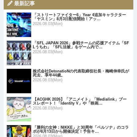
最新記事
「ストリートファイター6」Year 4追加キャラクター
「ヤスミン」8月3日配信開始！アッ…
2026.08.03(Mon)
「SFL JAPAN 2026」参戦チームの応援アイテム「SF
Lうちわ」「SFL法被」をゲーム内で…
2026.08.03(Mon)
株式会社DetonatioNの代表取締役社長・梅崎伸幸氏が
死去、享年44歳。
2026.08.03(Mon)
【ACGHK 2026】「アニメイト」「Medialink」ブー
スレポート！「Identity V」や「映画…
2026.08.03(Mon)
「勝利の女神：NIKKE」と30周年「ペルソナ」のコラ
ボが8月13日から開催決定！予告キ…
2026.08.03(Mon)