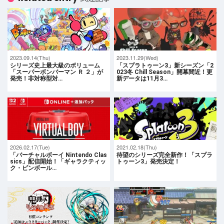
2023.09.14(Thu)
2023.11.29(Wed)
シリーズ史上最大級のボリューム
「スプラトゥーン3」新シーズン「2
「スーパーボンバーマン Ｒ ２」が
023冬 Chill Season」開幕間近！更
発売！非対称型対…
新データは11月3…
2026.02.17(Tue)
2021.02.18(Thu)
「バーチャルボーイ Nintendo Clas
待望のシリーズ完全新作！「スプラ
sics」配信開始！「ギャラクティッ
トゥーン3」発売決定！
ク・ピンボール…