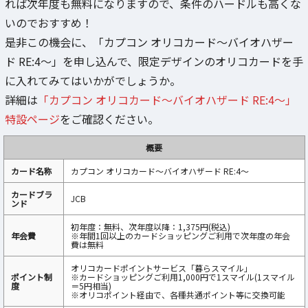
れば次年度も無料になりますので、条件のハードルも高くな
いのでおすすめ！
是非この機会に、「カプコン オリコカード～バイオハザー
ド RE:4～」を申し込んで、限定デザインのオリコカードを手
に入れてみてはいかがでしょうか。
詳細は
「カプコン オリコカード～バイオハザード RE:4～」
特設ページ
をご確認ください。
概要
カード名称
カプコン オリコカード～バイオハザード RE:4～
カードブラ
JCB
ンド
初年度：無料、次年度以降：1,375円(税込)
年会費
※年間1回以上のカードショッピングご利用で次年度の年会
費は無料
オリコカードポイントサービス「暮らスマイル」
ポイント制
※カードショッピングご利用1,000円で1スマイル(1スマイル
度
＝5円相当)
※オリコポイント経由で、各種共通ポイント等に交換可能