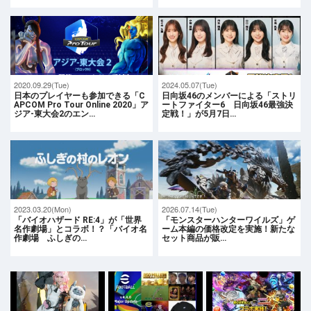
2020.09.29(Tue)
2024.05.07(Tue)
日本のプレイヤーも参加できる「C
日向坂46のメンバーによる「ストリ
APCOM Pro Tour Online 2020」ア
ートファイター6 日向坂46最強決
ジア-東大会2のエン…
定戦！」が5月7日…
2023.03.20(Mon)
2026.07.14(Tue)
「バイオハザード RE:4」が「世界
「モンスターハンターワイルズ」ゲ
名作劇場」とコラボ！？「バイオ名
ーム本編の価格改定を実施！新たな
作劇場 ふしぎの…
セット商品が販…