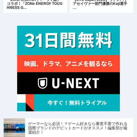
コラボ！「ZONe ENERGY TOUG
アセイヴァー部門優勝のKaji選手
HNESS G…
…
ゲーマーなら必須！？ゲーム好きなら審査不要で作れる
国際ブランドのデビットカードがオススメ！編集部が厳
選紹介！