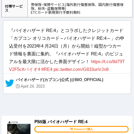
帯保険･保障サービス(海外旅行傷害保険、国内旅行傷害保
付帯サービ
険、紛失･盗難保障等)
ス
ETCカード新規発行手数料無料
『バイオハザード RE:4』とコラボしたクレジットカード
「カプコン オリコカード～バイオハザード RE:4～」の申
込受付を2023年4 月24日（月）から開始！縦型かつカー
ド情報を裏面に集約、『バイオハザード RE:4』のビジュ
アルを最大限に活かした券面デザイン！
https://t.co/8d79T
V2F5c
#バイオ4
#RE4
pic.twitter.com/G833unVJn8
— バイオハザード(カプコン)公式 (@BIO_OFFICIAL)
April 24, 2023
PS5版 バイオハザード RE:4
Amazonで購入