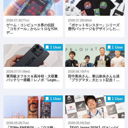
2026.07.30(Thu)
2026.07.29(Wed)
ゲーム・コンピュータ界の伝説
「ポケットモンスター」シリーズ
「コモドール」からレトロなY2K
歴代パッケージをデザインした…
デ…
1 User
1 User
2026.07.01(Wed)
2026.06.19(Fri)
軍用級タフネス＆高冷却・大容量
田中美央さん、東山奈央さんも涙
バッテリー搭載！レノボ「Legio…
「プラグマタ」大ヒット記念！…
1 User
1 User
2026.05.26(Tue)
2026.05.09(Sat)
「ZONe ENERGY」×「ウマ娘」
【EVO Japan 2026】ヴァンパイ