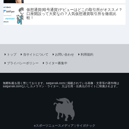
仮想通貨(暗号通貨)デビューはどこの取引所がオススメ？
口座開設って大変なの？人気仮想通貨取引所を徹底比
較！
トップ
当サイトについて
お問い合わせ
利用規約
プライバシーポリシー
ライター募集中
無断転載を固く禁じております。saiganak.comに掲載されている画像・文章等の著作権は
saiganak.comないしカメラマン・ライター、又は引用・出典元のサイトに帰属されます。
eスポーツニュースメディア | サイガナック