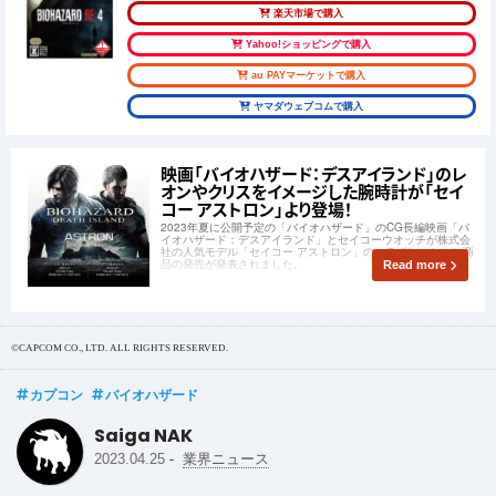
楽天市場で購入
Yahoo!ショッピングで購入
au PAYマーケットで購入
ヤマダウェブコムで購入
映画「バイオハザード：デスアイランド」のレ
オンやクリスをイメージした腕時計が「セイ
コー アストロン」より登場！
2023年夏に公開予定の「バイオハザード」のCG長編映画「バ
イオハザード：デスアイランド」とセイコーウオッチが株式会
社の人気モデル「セイコー アストロン」のコラボレーション商
品の発売が発表されました。
Read more
©CAPCOM CO., LTD. ALL RIGHTS RESERVED.
カプコン
バイオハザード
Saiga NAK
-
2023.04.25
業界ニュース