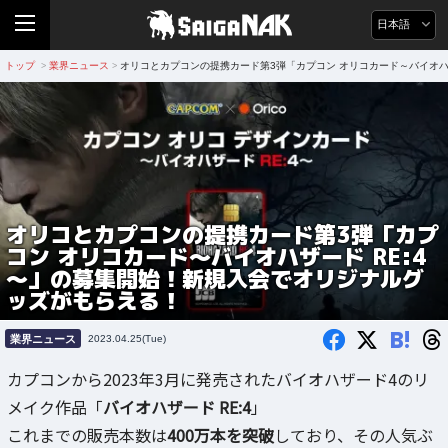
日本語
トップ
業界ニュース
オリコとカプコンの提携カード第3弾「カプコン オリコカード～バイオハ
>
>
オリコとカプコンの提携カード第3弾「カプ
コン オリコカード～バイオハザード RE:4
～」の募集開始！新規入会でオリジナルグ
ッズがもらえる！
B!
業界ニュース
2023.04.25(Tue)
カプコンから2023年3月に発売されたバイオハザード4のリ
メイク作品「
バイオハザード RE:4
」
これまでの販売本数は
400万本を突破
しており、その人気ぶ