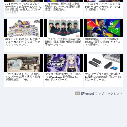
ハイクオリティなコスプレイ
「eFootball」累計8.5億DL突破
「パズドラ」とTVアニメ「僕
ヤー達が！東京ゲームショウ2
記念キャンペーンを開催！新
のヒーローアカデミア」のコ
022で見掛けた美人コスプレイ
要素・新機能の…
ラボ開催！「デク…
ヤー特集！
ポケモンたちのもぐもぐ姿に
「ストV」5on5大会PentagonCup
福岡大学がアビスパ福岡とQT
フォーカスしたグッズ「もぐ
開催！日本-香港-台湾の強豪選
DIG∞の選手を招待したイベン
もぐウォッチング…
手がオンライ…
トを開催へ！リア…
「カプコンストア」POPUPシ
マタタビ配合エナドリ「HICA
サンワサプライから持ち運び
ョップが名古屋・博多・仙台
T」がニコニコ超会議2024にて
に便利なUSB 5Gbp対応SD/micro
で開催決定！「モン…
モクテルやフード…
SDカードリーダ…
EFlement ファブリックミスト