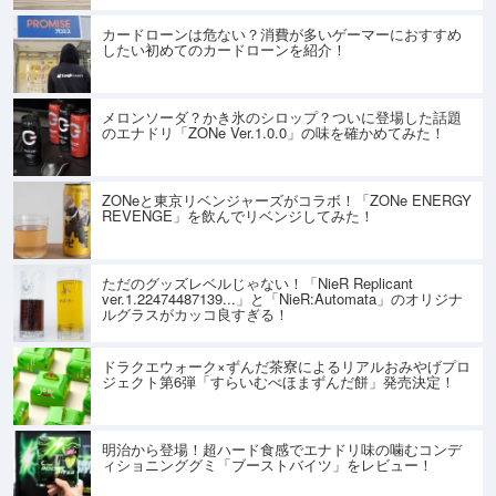
カードローンは危ない？消費が多いゲーマーにおすすめ
したい初めてのカードローンを紹介！
メロンソーダ？かき氷のシロップ？ついに登場した話題
のエナドリ「ZONe Ver.1.0.0」の味を確かめてみた！
ZONeと東京リベンジャーズがコラボ！「ZONe ENERGY
REVENGE」を飲んでリベンジしてみた！
ただのグッズレベルじゃない！「NieR Replicant
ver.1.22474487139...」と「NieR:Automata」のオリジナ
ルグラスがカッコ良すぎる！
ドラクエウォーク×ずんだ茶寮によるリアルおみやげプロ
ジェクト第6弾「すらいむべほまずんだ餅」発売決定！
明治から登場！超ハード食感でエナドリ味の噛むコンデ
ィショニンググミ「ブーストバイツ」をレビュー！