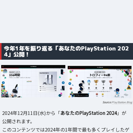
今年1年を振り返る「あなたのPlayStation 202
4」公開！
PlayStation.Blog
2024年12月11日(水)から「
あなたのPlayStation 2024
」が
公開されます。
このコンテンツでは2024年の1年間で最も多くプレイしたゲ