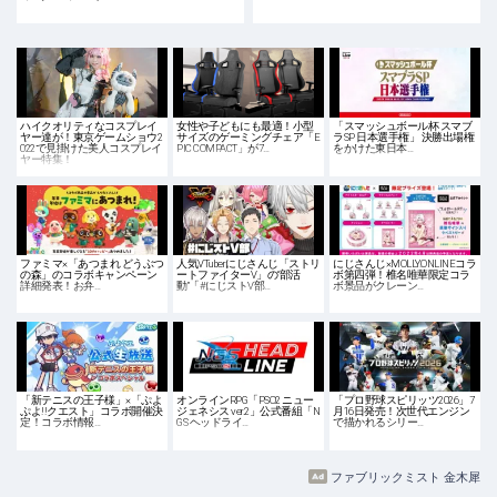
ハイクオリティなコスプレイ
女性や子どもにも最適！小型
「スマッシュボール杯 スマブ
ヤー達が！東京ゲームショウ2
サイズのゲーミングチェア「E
ラSP 日本選手権」 決勝出場権
022で見掛けた美人コスプレイ
PIC COMPACT」が7…
をかけた東日本…
ヤー特集！
ファミマ×「あつまれ どうぶつ
人気VTuberにじさんじ「ストリ
にじさんじ×MOLLY.ONLINEコラ
の森」のコラボキャンペーン
ートファイターV」の“部活
ボ第四弾！椎名唯華限定コラ
詳細発表！お弁…
動”「#にじストV部…
ボ景品がクレーン…
「新テニスの王子様」×「ぷよ
オンラインRPG「PSO2 ニュー
「プロ野球スピリッツ2026」7
ぷよ!!クエスト」コラボ開催決
ジェネシス ver.2」公式番組「N
月16日発売！次世代エンジン
定！コラボ情報…
GS ヘッドライ…
で描かれるシリー…
ファブリックミスト 金木犀