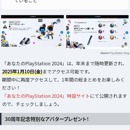
ていること
PlayStation.Blog
「あなたのPlayStation 2024」は、年末まで随時更新され、
2025年1月10日(金)
までアクセス可能です。
期間中に再度アクセスして、1年間の総まとめをお楽しみく
ださい！
「あなたのPlayStation 2024」特設サイト
にて公開されます
ので、チェックしましょう。
30周年記念特別なアバタープレゼント！