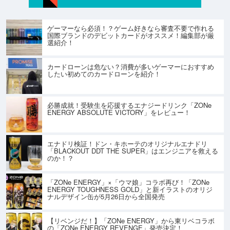
ゲーマーなら必須！？ゲーム好きなら審査不要で作れる
国際ブランドのデビットカードがオススメ！編集部が厳
選紹介！
カードローンは危ない？消費が多いゲーマーにおすすめ
したい初めてのカードローンを紹介！
必勝成就！受験生を応援するエナジードリンク「ZONe
ENERGY ABSOLUTE VICTORY」をレビュー！
エナドリ検証！ドン・キホーテのオリジナルエナドリ
「BLACKOUT DDT THE SUPER」はエンジニアを救える
のか！？
「ZONe ENERGY」×「ウマ娘」コラボ再び！「ZONe
ENERGY TOUGHNESS GOLD」と新イラストのオリジ
ナルデザイン缶が5月26日から全国発売
【リベンジだ！】「ZONe ENERGY」から東リベコラボ
の「ZONe ENERGY REVENGE」発売決定！