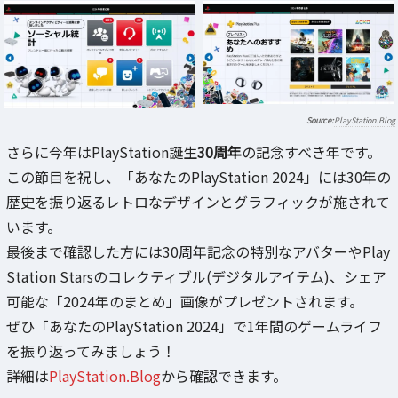
PlayStation.Blog
さらに今年はPlayStation誕生
30周年
の記念すべき年です。
この節目を祝し、「あなたのPlayStation 2024」には30年の
歴史を振り返るレトロなデザインとグラフィックが施されて
います。
最後まで確認した方には30周年記念の特別なアバターやPlay
Station Starsのコレクティブル(デジタルアイテム)、シェア
可能な「2024年のまとめ」画像がプレゼントされます。
ぜひ「あなたのPlayStation 2024」で1年間のゲームライフ
を振り返ってみましょう！
詳細は
PlayStation.Blog
から確認できます。