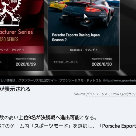
panが表示される
グランツーリスモSPORT公式サイ
数の高い
上位9名が決勝戦へ進出可能
となる。
RTのゲーム内「
スポーツモード
」を選択し、「
Porsche Esport