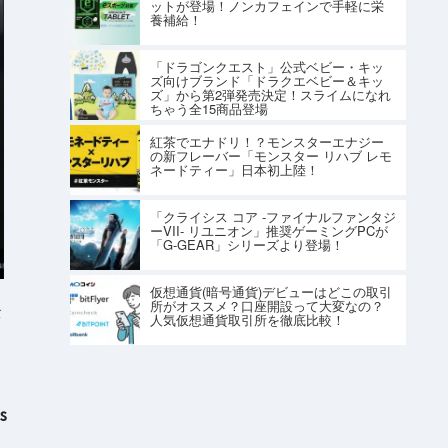
ットが登場！ノンカフェインで手軽に栄
養補給！
「ドラゴンクエスト」公式ベビー・キッ
ズ向けブランド「ドラクエベビー＆キッ
ズ」から第2弾発売決定！スライムになれ
ちゃう全15商品登場
紅茶でエナドリ！？モンスターエナジー
の新フレーバー「モンスター リハブ レモ
ネードティー」日本初上陸！
「クライシス コア -ファイナルファンタジ
ーVII- リユニオン」推奨ゲーミングPCが
「G-GEAR」シリーズより登場！
仮想通貨(暗号通貨)デビューはどこの取引
所がオススメ？口座開設って大変なの？
ト
人気仮想通貨取引所を徹底比較！
s