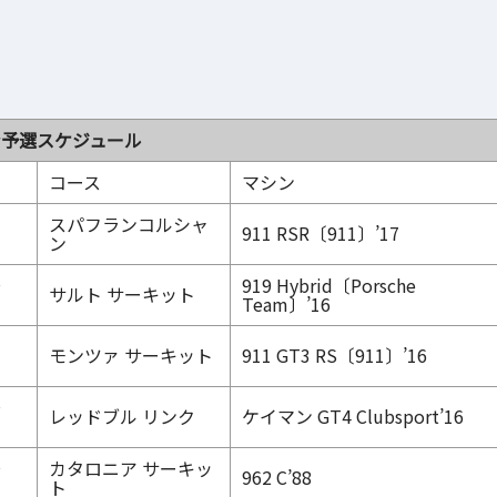
ン予選スケジュール
コース
マシン
スパフランコルシャ
911 RSR〔911〕’17
ン
～
919 Hybrid〔Porsche
サルト サーキット
Team〕’16
モンツァ サーキット
911 GT3 RS〔911〕’16
～
レッドブル リンク
ケイマン GT4 Clubsport’16
～
カタロニア サーキッ
962 C’88
ト