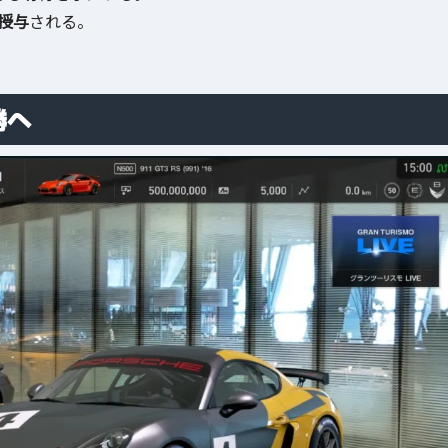
が授与
される。
勝へ