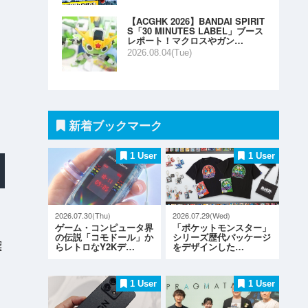
【ACGHK 2026】BANDAI SPIRIT
S「30 MINUTES LABEL」ブース
レポート！マクロスやガン…
2026.08.04(Tue)
新着ブックマーク
1 User
1 User
2026.07.30(Thu)
2026.07.29(Wed)
ゲーム・コンピュータ界
「ポケットモンスター」
の伝説「コモドール」か
シリーズ歴代パッケージ
選
らレトロなY2Kデ…
をデザインした…
1 User
1 User