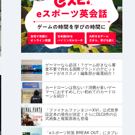
ゲーマーなら必須！？ゲーム好きなら審
ト
査不要で作れる国際ブランドのデビット
カードがオススメ！編集部が厳選紹介！
カードローンは危ない？消費が多いゲー
マーにおすすめしたい初めてのカードロ
ーンを紹介！
「ファイナルファンタジーXVI」公式世界
設定本の発売が決定！さらにDLC2作の公
式画集と複製原画も登場
「eスポーツ対策 BREAK OUT」にタブレ