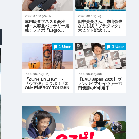
2026.07.01(Wed)
2026.06.19(Fri)
軍用級タフネス＆高冷
田中美央さん、東山奈央
却・大容量バッテリー搭
さんも涙「プラグマタ」
載！レノボ「Legio…
大ヒット記念！…
1 User
1 User
2026.05.26(Tue)
2026.05.09(Sat)
「ZONe ENERGY」×
【EVO Japan 2026】ヴ
「ウマ娘」コラボ！「Z
ァンパイアセイヴァー部
ONe ENERGY TOUGHN
門優勝のKaji選手 …
ESS G…