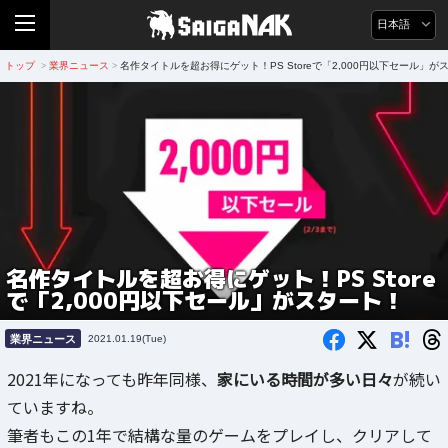
日本語
トップ
業界ニュース
名作タイトルを超お得にゲット！PS Storeで「2,000円以下セール」が
>
>
名作タイトルを超お得にゲット！PS Store
で「2,000円以下セール」がスタート！
B!
業界ニュース
2021.01.19(Tue)
2021年になっても昨年同様、
家にいる時間が多い日々
が続い
ていますね。
筆者もこの1年で結構な量のゲームをプレイし、クリアして