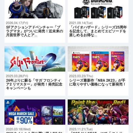
2026.04.17(Fri)
2021.09.14(Tue)
SFアクションアドベンチャー「プ
「バイオハザード」シリーズ25周年
ラグマタ」がついに発売！近未来の
を記念して、まとめてエピソードを
月面世界で人とア…
楽しめるお得な…
2025.03.28(Fri)
2023.03.23(Thu)
26年ぶりに蘇る「サガ フロンティ
シリーズ最新作「NBA 2K23」が手
ア2 リマスター」が発売！発売記念
に取りやすい価格になって新発売！
キャンペーンも
2020.03.18(Wed)
2023.11.21(Tue)