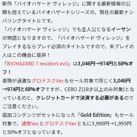
新作「バイオハザード ヴィレッジ」に関する最新情報の公
開も控えているバイオハザードシリーズの、現在の最新ナン
バリングタイトルです。
「バイオハザード ヴィレッジ」でも主人公となる
イーサン
の物語となりますので、「バイオハザード ヴィレッジ」を
プレイするならプレイ必須のタイトルですので、未プレイの
人はこの機会に是非！
「
BIOHAZARD 7 resident evil
」は
3,046円→974円と68%オ
フ！
表現が過激な
グロテスクVer.
もセール対象で同じく
3,046円
→974円と68%オフ
ですが、CERO Z(18才以上のみ対象)とな
っているのと、
クレジットカードで決済する必要がある
ので
ご注意ください。
追加コンテンツがセットになった「
Gold Edition
」もセール
対象で、
通常Ver.
と
グロテスクVer.
ともに3,990円→1,995円
と50%オフとなっています。