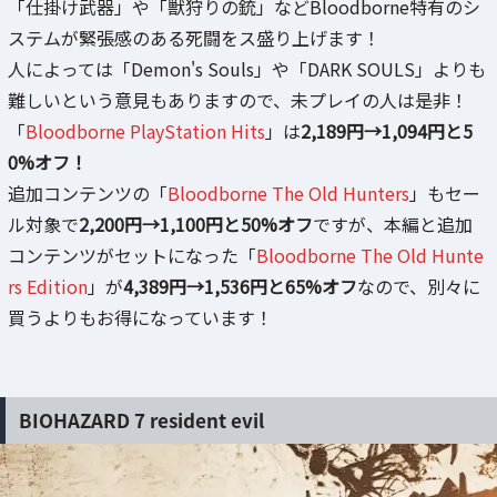
「仕掛け武器」や「獣狩りの銃」などBloodborne特有のシ
ステムが緊張感のある死闘をス盛り上げます！
人によっては「Demon's Souls」や「DARK SOULS」よりも
難しいという意見もありますので、未プレイの人は是非！
「
Bloodborne PlayStation Hits
」は
2,189円→1,094円と5
0%オフ！
追加コンテンツの「
Bloodborne The Old Hunters
」もセー
ル対象で
2,200円→1,100円と50%オフ
ですが、本編と追加
コンテンツがセットになった「
Bloodborne The Old Hunte
rs Edition
」が
4,389円→1,536円と65%オフ
なので、別々に
買うよりもお得になっています！
BIOHAZARD 7 resident evil