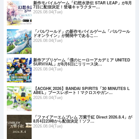
新作モバイルゲーム「幻想水滸伝 STAR LEAP」が8月
7日に配信決定！登場キャラクター…
2026.08.04(Tue)
「パルワールド」の新作モバイルゲーム「パルワール
ドオンライン」が開発中であるこ…
2026.08.04(Tue)
新作アプリゲーム「僕のヒーローアカデミア UNITED
SURVIVAL」が8月6日にリリース決…
2026.08.04(Tue)
【ACGHK 2026】BANDAI SPIRITS「30 MINUTES L
ABEL」ブースレポート！マクロスやガン…
2026.08.04(Tue)
「ファイアーエムブレム 万紫千紅 Direct 2026.8.4」が
8月4日23時から配信決定！ソフ…
2026.08.04(Tue)