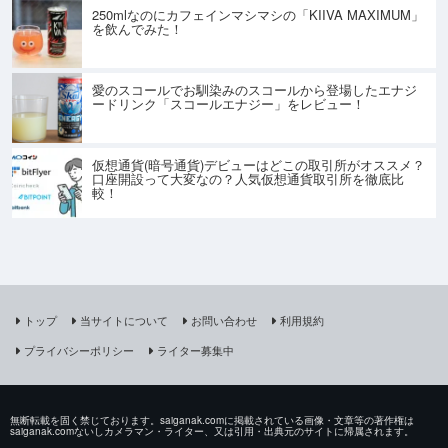
250mlなのにカフェインマシマシの「KIIVA MAXIMUM」
を飲んでみた！
愛のスコールでお馴染みのスコールから登場したエナジ
ードリンク「スコールエナジー」をレビュー！
仮想通貨(暗号通貨)デビューはどこの取引所がオススメ？
口座開設って大変なの？人気仮想通貨取引所を徹底比
較！
トップ
当サイトについて
お問い合わせ
利用規約
プライバシーポリシー
ライター募集中
無断転載を固く禁じております。saiganak.comに掲載されている画像・文章等の著作権は
saiganak.comないしカメラマン・ライター、又は引用・出典元のサイトに帰属されます。