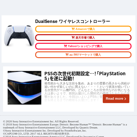
DualSense ワイヤレスコントローラー
Amazonで購入
楽天市場で購入
Yahoo!ショッピングで購入
au PAYマーケットで購入
PS5の次世代初期設定…！「PlayStation
5」を遂に起動！
発売前から大きな注目を集め、あまりの需要の高さから供給が
追い付かず欲しいのに買えない・・・！という状況が続いてい
る次世代ゲーム機PS5。どんなところが次世代なのか気になる
人は多いようで、前回お届けした開封式の模様はなかなかの反
響がありました。今回はいよいよPS5に電源を入れて、初期設
Read more
定を終えるまでの模様をお届けします！
© 2020 Sony Interactive Entertainment Inc. All Rights Reserved.
© 2018 Sony Interactive Entertainment Europe. Detroit: Become Human™ “Detroit: Become Human” is a
trademark of Sony Interactive Entertainment LLC. Developed by Quantic Dream.
©Sony Interactive Entertainment Inc. Developed by FromSoftware, Inc.
©CAPCOM CO., LTD. 2017 ALL RIGHTS RESERVED.
©2016 Sony Interactive Entertainment America LLC. Developed by Insomniac Games.