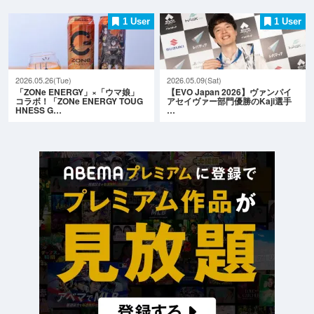
1 User
1 User
2026.05.26(Tue)
2026.05.09(Sat)
「ZONe ENERGY」×「ウマ娘」
【EVO Japan 2026】ヴァンパイ
コラボ！「ZONe ENERGY TOUG
アセイヴァー部門優勝のKaji選手
HNESS G…
…