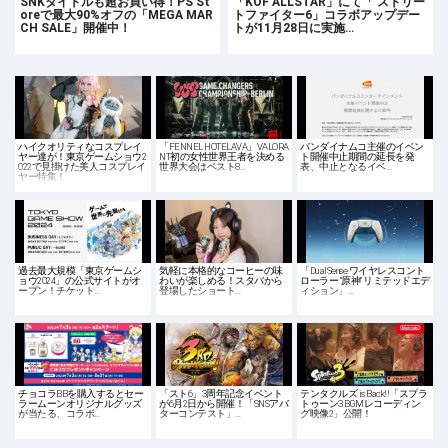
SNKタイトルも超お買い得！PS St
「KOF ALLSTAR」にて「 ストリー
oreで最大90%オフの「MEGA MAR
トファイター6」コラボアップデー
CH SALE」開催中！
トが11月28日に実施…
ハイクオリティなコスプレイ
「FENNEL HOTELAVA」VALORA
バンダイナムコ主催のイベン
ヤー達が！東京ゲームショウ2
NT初の女性世界王者を決める
ト開催中止期間の延長を発
022で見掛けた美人コスプレイ
世界大会はベスト8…
表、中止となるイベ…
ヤー特集！
過去最大規模「東京ゲームシ
気軽に本格的なコーヒーの味
「DualSense ワイヤレスコント
ョウ2024」の公式サイトがオ
わいが楽しめる！スタバから
ローラー “原神” リミテッドエデ
ープン！チケット…
登場したショート…
ィション」…
チョコラBBを購入するとセー
「スト6」3周年記念イベント
テンタクルズ is Back!!「スプラ
ラームーンオリジナルグッズ
が6月2日から開催！「SNSアバ
トゥーン3 BGMレコーディン
が当たる、コラボ…
ターコンテスト」…
グ映像2」公開！