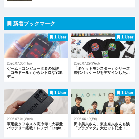
新着ブックマーク
1 User
1 User
2026.07.30(Thu)
2026.07.29(Wed)
ゲーム・コンピュータ界の伝説
「ポケットモンスター」シリーズ
「コモドール」からレトロなY2K
歴代パッケージをデザインした…
デ…
1 User
1 User
2026.07.01(Wed)
2026.06.19(Fri)
軍用級タフネス＆高冷却・大容量
田中美央さん、東山奈央さんも涙
バッテリー搭載！レノボ「Legio…
「プラグマタ」大ヒット記念！…