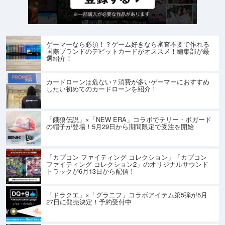
ゲーマーなら必須！？ゲーム好きなら審査不要で作れる
国際ブランドのデビットカードがオススメ！編集部が厳
選紹介！
カードローンは危ない？消費が多いゲーマーにおすすめ
したい初めてのカードローンを紹介！
「餓狼伝説」×「NEW ERA」コラボでテリー・ボガード
の帽子が登場！5月29日から期間限定で受注を開始
「カプコン ファイティング コレクション」「カプコン
ファイティング コレクション2」のオリジナルサウンド
トラックが6月13日から配信！
「ドラクエ」×「グラニフ」コラボアイテム第5弾が5月
27日に発売決定！予約受付中