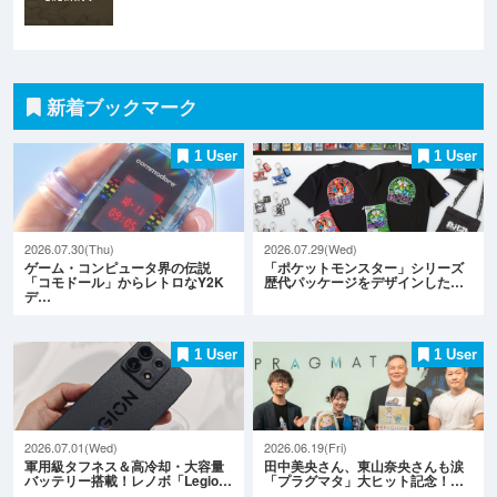
新着ブックマーク
1 User
1 User
2026.07.30(Thu)
2026.07.29(Wed)
ゲーム・コンピュータ界の伝説
「ポケットモンスター」シリーズ
「コモドール」からレトロなY2K
歴代パッケージをデザインした…
デ…
1 User
1 User
2026.07.01(Wed)
2026.06.19(Fri)
軍用級タフネス＆高冷却・大容量
田中美央さん、東山奈央さんも涙
バッテリー搭載！レノボ「Legio…
「プラグマタ」大ヒット記念！…