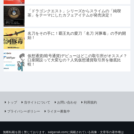
「ドラゴンクエスト」シリーズからスライムの「純喫
茶」をテーマにしたカフェアイテムが発売決定！
名刀をその手に！覇王丸の愛刀「名刀 河豚毒」の予約開
始！
仮想通貨(暗号通貨)デビューはどこの取引所がオススメ？
口座開設って大変なの？人気仮想通貨取引所を徹底比
較！
トップ
当サイトについて
お問い合わせ
利用規約
プライバシーポリシー
ライター募集中
無断転載を固く禁じております。saiganak.comに掲載されている画像・文章等の著作権は