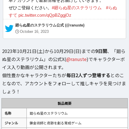
本アカウントで最新情報をお届けしていきます。
ぜひご登録ください。
#廻らぬ星のステラリウム
#らぬ
すて
pic.twitter.com/qQpBZggjOz
— 廻らぬ星のステラリウム公式 (@ranuste)
October 16, 2023
2023年10月21日(土)から10月29日(日)までの
9日間
、「廻ら
ぬ星のステラリウム」の公式X(
@ranuste
)でキャラクターボ
イス入り動画が公開されます。
個性豊かなキャラクターたちが
毎日2人ずつ登場する
とのこ
となので、アカウントをフォローして推しキャラを見つけま
しょう！
製品概要
名称
廻らぬ星のステラリウム
ジャンル
錬金術師と奇跡を創る育成ゲーム