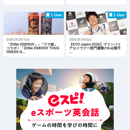
1 User
1 User
2026.05.26(Tue)
2026.05.09(Sat)
「ZONe ENERGY」×「ウマ娘」
【EVO Japan 2026】ヴァンパイ
コラボ！「ZONe ENERGY TOUG
アセイヴァー部門優勝のKaji選手
HNESS G…
…