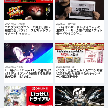
2024.04.01(Mon)
2026.03.11(Wed)
コロプラ×カプコン！？俺より強い
「バイオハザード レクイエム」の
精霊に会いに行く「スピリットファ
追加ストーリーが製作決定！フォト
イター -The Worl…
モードやミニゲー…
2023.07.27(Thu)
2022.12.06(Tue)
LoL格ゲー「Project L」の基本は2
イラストはお楽しみ！カプコン年賀
v2！デュオプレイを解説する最新映
状2023が当たる贈りものキャンペ
像が公開、8月のE…
ーン第2弾開催中