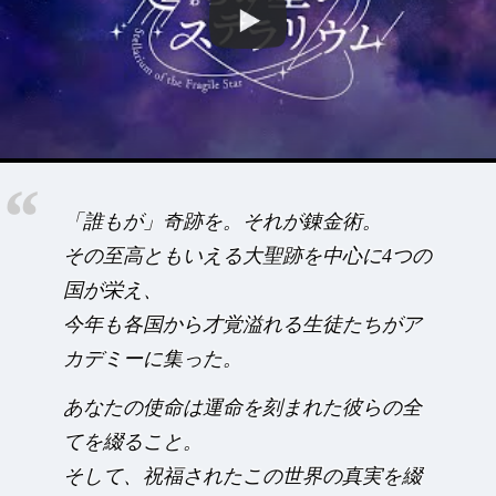
「誰もが」奇跡を。それが錬金術。
その至高ともいえる大聖跡を中心に4つの
国が栄え、
今年も各国から才覚溢れる生徒たちがア
カデミーに集った。
あなたの使命は運命を刻まれた彼らの全
てを綴ること。
そして、祝福されたこの世界の真実を綴