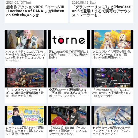
2021.05.13(Thu)
2020.06.13(Sat)
超名作アクションRPG「イースVIII
「グランツーリスモ7」がPlayStati
-Lacrimosa of DANA-」がNinten
on 5で登場！まるで実写なアナウン
do Switchのいっせ…
ストレーラーも…
ハイクオリティなコスプレイ
遂にnasneがPS5で使用可能に！
クロスプレイも可能な新世代
ヤー達が！東京ゲームショウ2
PS5用「torne」アプリの配信が
オープンワールドRPG「原
022で見掛けた美人コスプレイ
決定！
神」が全世界同時リリ…
ヤー特集！
「モンスターハンターライ
全高約265mm！呪術廻戦より
「Marvel Rivals」に「REJECT T
ズ」の体験版が配信開始！最
「五条悟」が立体感のある大
eam Bundle」が実装決定！REJ
大30回のクエスト出…
ボリュームフィギュ…
ECTをテーマに…
ローソンに設置された「運転
【TGS2025】Red Bullブースレ
セガサターン伝説のシューテ
免許トロッカ！」新パンフレ
ポート！関係者・インフルエ
ィングがリメイク！「パンツ
ット発行に伴い伊…
ンサーしか入れな…
ァードラグーン：…