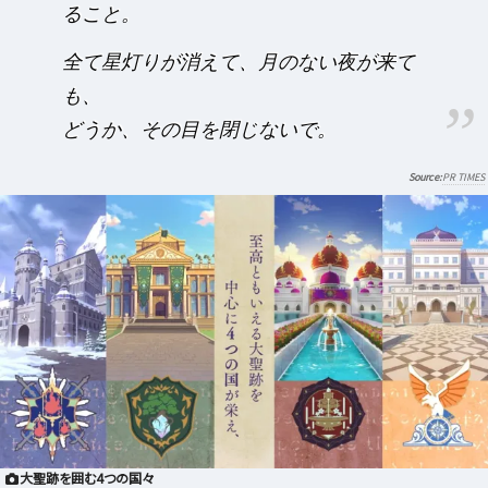
ること。
全て星灯りが消えて、月のない夜が来て
も、
どうか、その目を閉じないで。
PR TIMES
大聖跡を囲む4つの国々