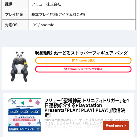
提供
フリュー株式会社
プレイ料金
基本プレイ無料(アイテム課金型)
対応OS
iOS / Android
呪術廻戦 ぬーどるストッパーフィギュア パンダ
Amazonで購入
Yahoo!ショッピングで購入
フリュー「聖塔神記 トリニティトリガー」を4
日連続紹介するPlayStation
Presents「PLAY! PLAY! PLAY!」配信決
定！
2022年の夏休み終わり、すっかり普段の生活に戻っているの
ではないしょうか？ しかし！9月に入ってから話題の新作ゲー
Read more
ム発売ラッシュとなっており、学校や仕事を頑張りつつ日々大
好きなゲームにプレイするという幸せな時間を過ごしている人
も多いことでしょう。 注目タイトルが数多くありますが、
2022年9月15日(木)に発売が