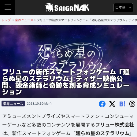
日本語
トップ
業界ニュース
フリューの新作スマートフォンゲーム「廻らぬ星のステラリウム」ティ
>
>
フリューの新作スマートフォンゲーム「廻
らぬ星のステラリウム」ティザー映像公
開、錬金術師と奇跡を創る育成シミュレー
ション
B!
業界ニュース
2023.10.16(Mon)
アミューズメントプライズやスマートフォン・コンシューマ
ーゲームなど多数のコンテンツを展開する
フリュー株式会社
は、新作スマートフォンゲーム「
廻らぬ星のステラリウム
」