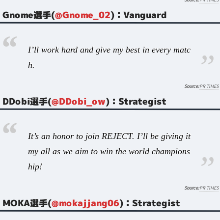
Gnome選手(
@Gnome_02
)：Vanguard
I’ll work hard and give my best in every matc
h.
PR TIMES
DDobi選手(
@DDobi_ow
)：Strategist
It’s an honor to join REJECT. I’ll be giving it
my all as we aim to win the world champions
hip!
PR TIMES
MOKA選手(
@mokajjang06
)：Strategist