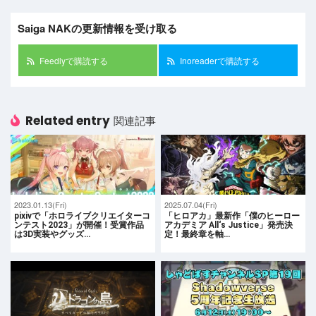
Saiga NAKの更新情報を受け取る
Feedlyで購読する
Inoreaderで購読する
Related entry
関連記事
2023.01.13(Fri)
2025.07.04(Fri)
pixivで「ホロライブクリエイターコ
「ヒロアカ」最新作「僕のヒーロー
ンテスト2023」が開催！受賞作品
アカデミア All‘s Justice」発売決
は3D実装やグッズ…
定！最終章を軸…