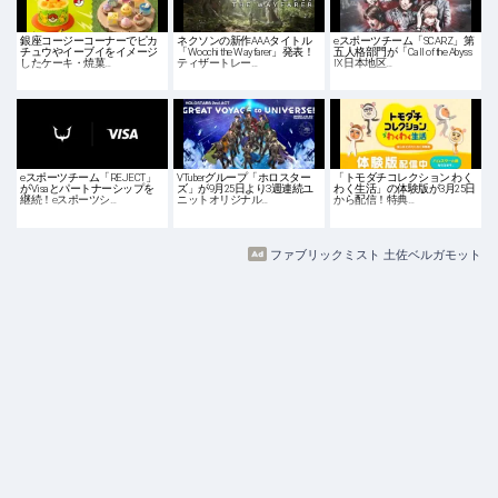
銀座コージーコーナーでピカ
ネクソンの新作AAAタイトル
eスポーツチーム「SCARZ」第
チュウやイーブイをイメージ
「Woochi the Wayfarer」発表！
五人格部門が「Call of the Abyss
したケーキ・焼菓…
ティザートレー…
Ⅸ 日本地区…
eスポーツチーム「REJECT」
VTuberグループ「ホロスター
「トモダチコレクション わく
がVisaとパートナーシップを
ズ」が9月25日より3週連続ユ
わく生活」の体験版が3月25日
継続！eスポーツシ…
ニットオリジナル…
から配信！特典…
ファブリックミスト 土佐ベルガモット