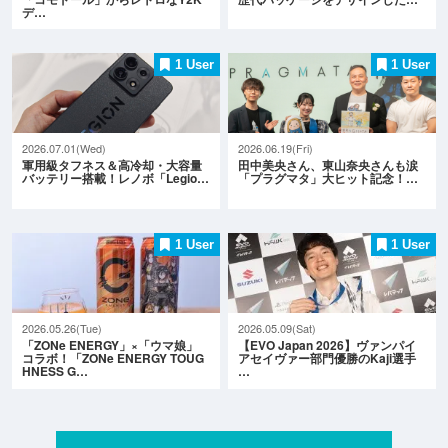
デ…
1 User
1 User
2026.07.01(Wed)
2026.06.19(Fri)
軍用級タフネス＆高冷却・大容量
田中美央さん、東山奈央さんも涙
バッテリー搭載！レノボ「Legio…
「プラグマタ」大ヒット記念！…
1 User
1 User
2026.05.26(Tue)
2026.05.09(Sat)
「ZONe ENERGY」×「ウマ娘」
【EVO Japan 2026】ヴァンパイ
コラボ！「ZONe ENERGY TOUG
アセイヴァー部門優勝のKaji選手
HNESS G…
…