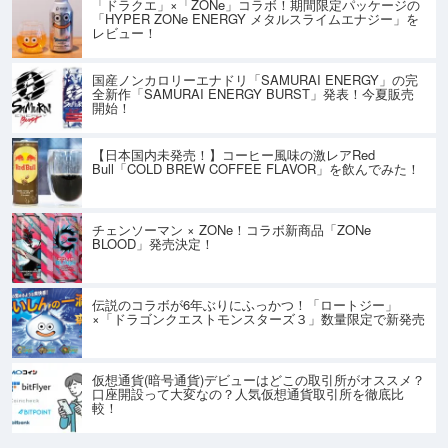
「ドラクエ」×「ZONe」コラボ！期間限定パッケージの
「HYPER ZONe ENERGY メタルスライムエナジー」を
レビュー！
国産ノンカロリーエナドリ「SAMURAI ENERGY」の完
全新作「SAMURAI ENERGY BURST」発表！今夏販売
開始！
【日本国内未発売！】コーヒー風味の激レアRed
Bull「COLD BREW COFFEE FLAVOR」を飲んでみた！
チェンソーマン × ZONe！コラボ新商品「ZONe
BLOOD」発売決定！
伝説のコラボが6年ぶりにふっかつ！「ロートジー」
×「ドラゴンクエストモンスターズ３」数量限定で新発売
仮想通貨(暗号通貨)デビューはどこの取引所がオススメ？
口座開設って大変なの？人気仮想通貨取引所を徹底比
較！