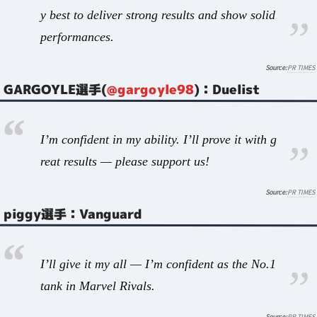
y best to deliver strong results and show solid
performances.
PR TIMES
GARGOYLE選手(
@gargoyle98
)：Duelist
I’m confident in my ability. I’ll prove it with g
reat results — please support us!
PR TIMES
piggy選手：Vanguard
I’ll give it my all — I’m confident as the No.1
tank in Marvel Rivals.
PR TIMES