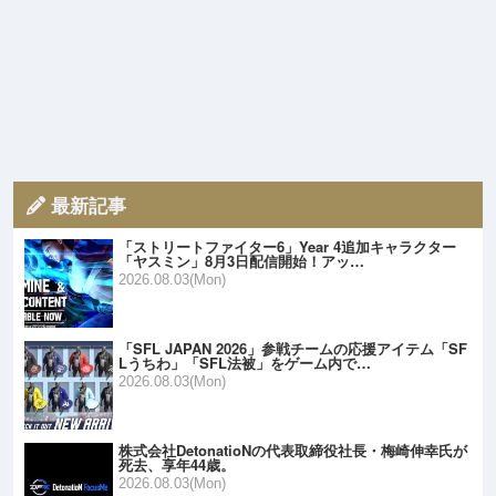
最新記事
「ストリートファイター6」Year 4追加キャラクター
「ヤスミン」8月3日配信開始！アッ…
2026.08.03(Mon)
「SFL JAPAN 2026」参戦チームの応援アイテム「SF
Lうちわ」「SFL法被」をゲーム内で…
2026.08.03(Mon)
株式会社DetonatioNの代表取締役社長・梅崎伸幸氏が
死去、享年44歳。
2026.08.03(Mon)