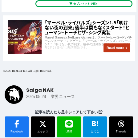
セブンネットで探す
「マーベル・ライバルズ」シーズン1.5「明け
ない夜の到来」後半は間もなくスタート！ヒ
ューマン・トーチとザ・シング実装
Marvel GamesとNetEase Gamesは、スーパーヒーローPVPチ
ームシューティングゲーム「マーベル・ライバルズ」のシーズ
ン1.5「明けない夜の到来」後半の詳細を発表しました。2025
年2月21日(金)に配信開始です。
Read more
©2023 REJECT Inc. All Right Reserved.
Saiga NAK
-
2025.05.28
業界ニュース
記事を読んだら是非シェアして下さい
B!
Facebook
エックス
LINE
はてな
Threads