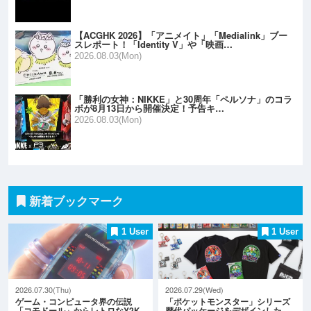
【ACGHK 2026】「アニメイト」「Medialink」ブー
スレポート！「Identity V」や「映画…
2026.08.03(Mon)
「勝利の女神：NIKKE」と30周年「ペルソナ」のコラ
ボが8月13日から開催決定！予告キ…
2026.08.03(Mon)
新着ブックマーク
1 User
1 User
2026.07.30(Thu)
2026.07.29(Wed)
ゲーム・コンピュータ界の伝説
「ポケットモンスター」シリーズ
「コモドール」からレトロなY2K
歴代パッケージをデザインした…