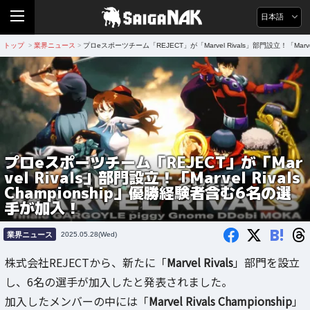
日本語
トップ
業界ニュース
プロeスポーツチーム「REJECT」が「Marvel Rivals」部門設立！「Marve
>
>
プロeスポーツチーム「REJECT」が「Mar
vel Rivals」部門設立！「Marvel Rivals
Championship」優勝経験者含む6名の選
手が加入！
B!
業界ニュース
2025.05.28(Wed)
株式会社REJECTから、新たに「
Marvel Rivals
」部門を設立
し、6名の選手が加入したと発表されました。
加入したメンバーの中には「
Marvel Rivals Championship
」