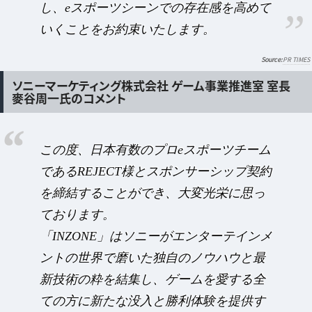
し、eスポーツシーンでの存在感を高めて
いくことをお約束いたします。
PR TIMES
ソニーマーケティング株式会社 ゲーム事業推進室 室長
麥谷周一氏のコメント
この度、日本有数のプロeスポーツチーム
であるREJECT様とスポンサーシップ契約
を締結することができ、大変光栄に思っ
ております。
「INZONE」はソニーがエンターテインメ
ントの世界で磨いた独自のノウハウと最
新技術の粋を結集し、ゲームを愛する全
ての方に新たな没入と勝利体験を提供す