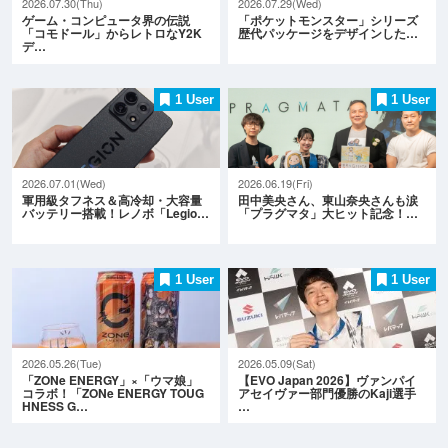
2026.07.30(Thu)
2026.07.29(Wed)
ゲーム・コンピュータ界の伝説
「ポケットモンスター」シリーズ
「コモドール」からレトロなY2K
歴代パッケージをデザインした…
デ…
1 User
1 User
2026.07.01(Wed)
2026.06.19(Fri)
軍用級タフネス＆高冷却・大容量
田中美央さん、東山奈央さんも涙
バッテリー搭載！レノボ「Legio…
「プラグマタ」大ヒット記念！…
1 User
1 User
2026.05.26(Tue)
2026.05.09(Sat)
「ZONe ENERGY」×「ウマ娘」
【EVO Japan 2026】ヴァンパイ
コラボ！「ZONe ENERGY TOUG
アセイヴァー部門優勝のKaji選手
HNESS G…
…