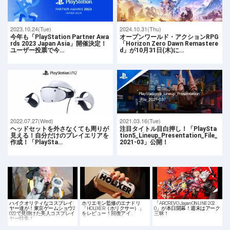
2023.10.24(Tue)
2024.10.31(Thu)
今年も「PlayStation Partner Awa
オープンワールド・アクションRPG
rds 2023 Japan Asia」開催決定！
「Horizon Zero Dawn Remastere
ユーザー投票で今…
d」が10月31日(木)に…
2022.07.27(Wed)
2021.03.16(Tue)
ヘッドセットを外さなくても周りが
注目タイトル目白押し！「PlaySta
見える！自分だけのプレイエリアを
tion5_Lineup_Presentation_File_
作成！「PlaySta…
2021-03」公開！
ハイクオリティなコスプレイ
ホリエモン監修のエナドリ
「ARCREVO Japan ONLINE 202
ヤー達が！東京ゲームショウ2
「HOLIXER（ホリクサー）」
0」が本日開幕！週末はアーク
022で見掛けた美人コスプレイ
をレビュー！回復アイ…
三昧！
ヤー特集！