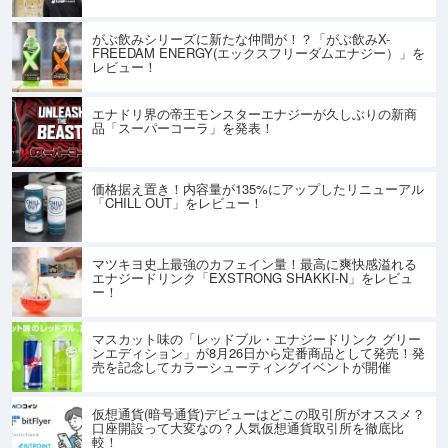
がぶ飲みシリーズに新たな仲間が！？「がぶ飲みX-
FREEDAM ENERGY(エックスフリーダムエナジー）」を
レビュー！
エナドリ界の帝王モンスターエナジーが久しぶりの新商
品「スーパーコーラ」を発表！
価格据え置き！内容量が135%にアップしたリニューアル
「CHILL OUT」をレビュー！
マツキヨ史上最強のカフェイン量！最高に爽快感溢れる
エナジードリンク「EXSTRONG SHAKKI-N」をレビュ
ー！
マスカット味の「レッドブル・エナジードリンク グリー
ンエディション」が8月26日から定番商品として発売！発
売を記念してカラーシューティングイベントが開催
仮想通貨(暗号通貨)デビューはどこの取引所がオススメ？
口座開設って大変なの？人気仮想通貨取引所を徹底比
較！