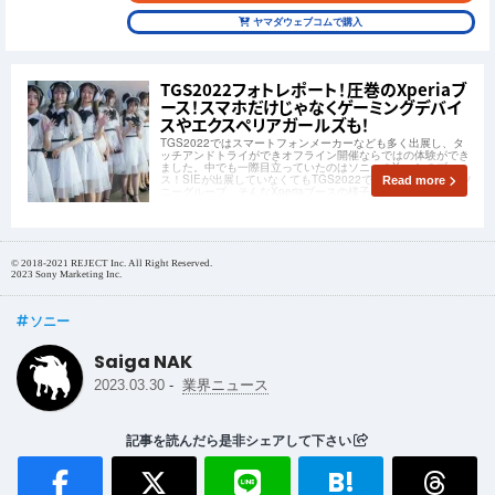
ヤマダウェブコムで購入
TGS2022フォトレポート！圧巻のXperiaブ
ース！スマホだけじゃなくゲーミングデバイ
スやエクスペリアガールズも！
TGS2022ではスマートフォンメーカーなども多く出展し、タ
ッチアンドトライができオフライン開催ならではの体験ができ
ました。中でも一際目立っていたのはソニーのXperiaのブー
ス！SIEが出展していなくてもTGS2022で強い存在感を放つソ
Read more
ニーグループ。そんなXperiaブースの様子をお届けしたいと思
います！
©️ 2018-2021 REJECT Inc. All Right Reserved.
2023 Sony Marketing Inc.
ソニー
Saiga NAK
-
2023.03.30
業界ニュース
記事を読んだら是非シェアして下さい
B!