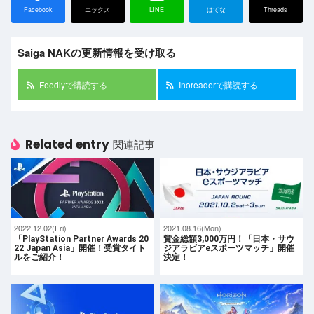
Facebook
エックス
LINE
はてな
Threads
Saiga NAKの更新情報を受け取る
Feedlyで購読する
Inoreaderで購読する
Related entry
関連記事
2022.12.02(Fri)
2021.08.16(Mon)
「PlayStation Partner Awards 20
賞金総額3,000万円！「日本・サウ
22 Japan Asia」開催！受賞タイト
ジアラビアeスポーツマッチ」開催
ルをご紹介！
決定！