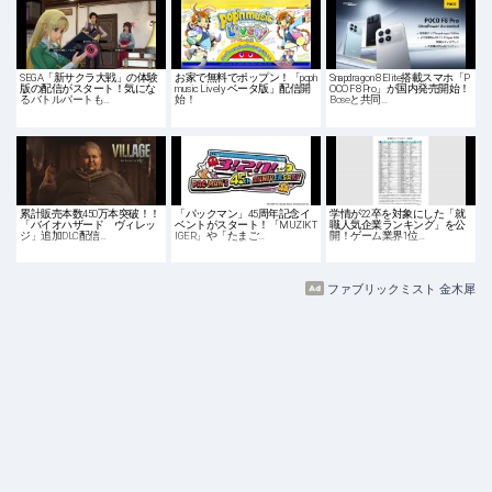
SEGA「新サクラ大戦」の体験
お家で無料でポップン！「pop'n
Snapdragon 8 Elite搭載スマホ「P
版の配信がスタート！気にな
music Lively ベータ版」配信開
OCO F8 Pro」が国内発売開始！
るバトルパートも…
始！
Boseと共同…
累計販売本数450万本突破！！
「パックマン」45周年記念イ
学情が22卒を対象にした「就
「バイオハザード ヴィレッ
ベントがスタート！「MUZIK T
職人気企業ランキング」を公
ジ」追加DLC配信…
IGER」や「たまご…
開！ゲーム業界1位…
ファブリックミスト 金木犀