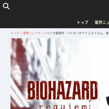
トップ
業界ニ
トップ
>
業界ニュース
>
シリーズ最新作「バイオハザード レクイエム」発表