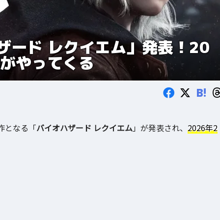
ザード レクイエム」発表！20
怖がやってくる
B!
作となる「
バイオハザード レクイエム
」が発表され、
2026年2