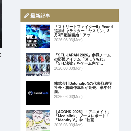
最新記事
「ストリートファイター6」Year 4
追加キャラクター「ヤスミン」8
月3日配信開始！アッ…
2026.08.03(Mon)
「SFL JAPAN 2026」参戦チーム
の応援アイテム「SFLうちわ」
「SFL法被」をゲーム内で…
2026.08.03(Mon)
株式会社DetonatioNの代表取締役
社長・梅崎伸幸氏が死去、享年44
歳。
2026.08.03(Mon)
【ACGHK 2026】「アニメイト」
「Medialink」ブースレポート！
「Identity V」や「映画…
2026.08.03(Mon)