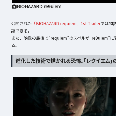
BIOHAZARD re9uiem
公開された
「BIOHAZARD requiem」1st Trailer
では物
認できる。
また、映像の最後で“requiem”のスペルが“re9ui
る。
進化した技術で描かれる恐怖。「レクイエム」