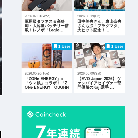
2026.07.01(Wed)
2026.06.19(Fri)
軍用級タフネス＆高冷
田中美央さん、東山奈央
却・大容量バッテリー搭
さんも涙「プラグマタ」
載！レノボ「Legio…
大ヒット記念！…
1 User
1 User
2026.05.26(Tue)
2026.05.09(Sat)
「ZONe ENERGY」×
【EVO Japan 2026】ヴ
「ウマ娘」コラボ！「Z
ァンパイアセイヴァー部
ONe ENERGY TOUGHN
門優勝のKaji選手 …
ESS G…