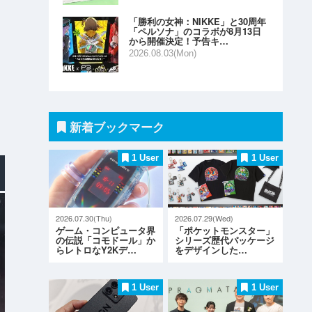
「勝利の女神：NIKKE」と30周年
「ペルソナ」のコラボが8月13日
から開催決定！予告キ…
2026.08.03(Mon)
新着ブックマーク
1 User
1 User
2026.07.30(Thu)
2026.07.29(Wed)
ゲーム・コンピュータ界
「ポケットモンスター」
の伝説「コモドール」か
シリーズ歴代パッケージ
らレトロなY2Kデ…
をデザインした…
1 User
1 User