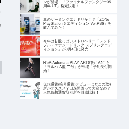
ンが登場！「ファイナルファンタジー35
周年 UT」発売決定！
e
真のゲーミングエナドリか！？「ZONe
PlayStation 5 エディション Ver.PS5」を
確
飲んでみた！
今年は甘酸っぱいストロベリー「レッド
ブル・エナジードリンク スプリングエデ
ィション」が3月4日に発売
NieR:Automata PLAY ARTS改にA2こと
「ヨルハ A型 二号」が登場！予約受付開
始！
仮想通貨(暗号通貨)デビューはどこの取引
所がオススメ？口座開設って大変なの？
人気仮想通貨取引所を徹底比較！