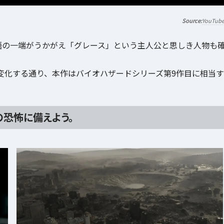
YouTub
語の一端がうかがえ「グレース」という主人公と思しき人物も
em”に変化する通り、本作はバイオハザードシリーズ第9作目に相当す
の恐怖に備えよう。