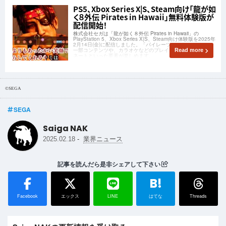
PS5、Xbox Series X|S、Steam向け「龍が如
く８外伝 Pirates in Hawaii」無料体験版が
配信開始！
株式会社セガは「龍が如く８外伝 Pirates in Hawaii」の
PlayStation 5、Xbox Series X|S、Steam向け体験版を2025年
2月14日(金)に配信しました。「パイレーツ・コロシアム」の
一部コンテンツや、カラオケなどのプレイスポット、コーディ
Read more
ネートといった要素が楽しめます。
©SEGA
SEGA
Saiga NAK
-
2025.02.18
業界ニュース
記事を読んだら是非シェアして下さい
B!
Facebook
エックス
LINE
はてな
Threads