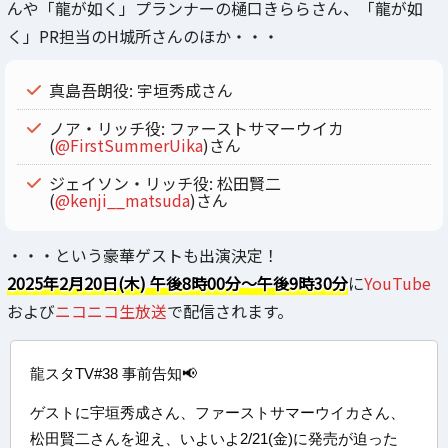
んや「龍が如く」プランナーの樋口きららさん、「龍が如
く」PR担当のH城所さんのほか・・・
真島吾朗役: 宇垣秀成さん
ノア・リッチ役: ファーストサマーウイカ
(
@FirstSummerUika
)さん
ジェイソン・リッチ役: 松田賢二
(
@kenji__matsuda
)さん
・・・という豪華ゲストも出演決定！
2025年2月20日(木) 午後8時00分～午後9時30分
に
YouTube
および
ニコニコ生放送
で配信されます。
龍スタTV#38 事前告知📢
ゲストに宇垣秀成さん、ファーストサマーウイカさん、
松田賢二さんを迎え、いよいよ2/21(金)に発売が迫った