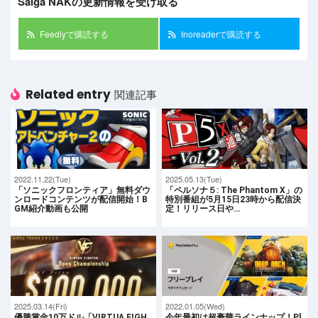
Saiga NAKの更新情報を受け取る
Feedlyで購読する
Inoreaderで購読する
Related entry
関連記事
2022.11.22(Tue)
2025.05.13(Tue)
「ソニックフロンティア」無料ダウ
「ペルソナ５: The Phantom X」の
ンロードコンテンツが配信開始！B
特別番組が5月15日23時から配信決
GM紹介動画も公開
定！リリース日や…
2025.03.14(Fri)
2022.01.05(Wed)
優勝賞金10万ドル「VIRTUA FIGH
今年最初は超豪華ラインナップ！Pl