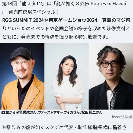
第38回「龍スタTV」は「龍が如く８外伝 Pirates in Hawai
i」発売前夜祭スペシャル！
RGG SUMMIT 2024
や
東京ゲームショウ2024
、
真島のマジ祭
り
といったのイベントや企画会議の様子を収めた映像資料と
ともに、発売までの軌跡を振り返る特別放送です。
左から宇垣秀成さん、ファーストサマーウイカさん、松田賢二さん
PR TIMES
お馴染みの龍が如くスタジオ代表・制作総指揮 横山昌義さ