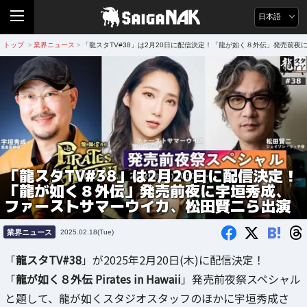
日本語
トップ
業界ニュース
「龍スタTV#38」は2月20日に配信決定！「龍が如く８外伝」発売前
>
>
「龍スタTV#38」は2月20日に配信決定！
「龍が如く８外伝」発売前夜に宇垣秀成、
ファーストサマーウイカ、松田賢二ら出演
B!
業界ニュース
2025.02.18(Tue)
「
龍スタTV#38
」が2025年2月20日(木)に配信決定！
「
龍が如く８外伝 Pirates in Hawaii
」発売前夜祭スペシャル
と題して、龍が如くスタジオスタッフのほかに宇垣秀成さ