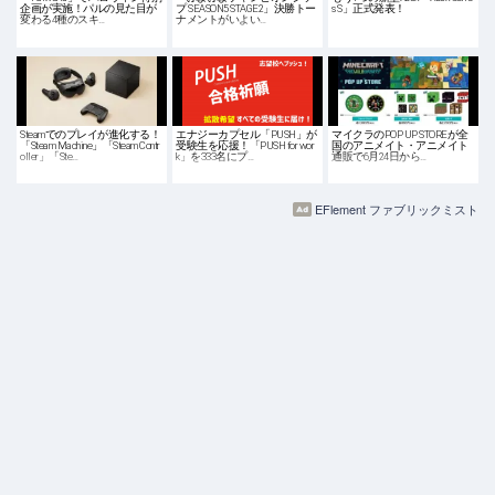
企画が実施！パルの見た目が
プ SEASON5 STAGE2」決勝トー
s S」正式発表！
変わる4種のスキ…
ナメントがいよい…
Steamでのプレイが進化する！
エナジーカプセル「PUSH」が
マイクラのPOP UP STOREが全
「Steam Machine」「Steam Contr
受験生を応援！「PUSH for wor
国のアニメイト・アニメイト
oller」「Ste…
k」を333名にプ…
通販で6月24日から…
EFlement ファブリックミスト