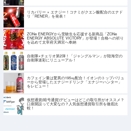
リカバリー × エナジー！コナミがクエン酸配合のエナド
リ「RENER」を発表！
ZONe ENERGYから受験生を応援する新商品「ZONe
ENERGY ABSOLUTE VICTORY」が登場！合格への祈り
を込めて太宰府天満宮へ奉納
自衛隊×チェリオ第2弾！「ジャングルマン」が陸海空の
自衛隊迷彩にリニューアル！
カフェイン量は驚異の195㎎配合！イオンのトップバリュ
ーから登場したエナジードリンク「エナジーハンター」
をレビュー！
仮想通貨(暗号通貨)デビューはどこの取引所がオススメ？
口座開設って大変なの？人気仮想通貨取引所を徹底比
較！