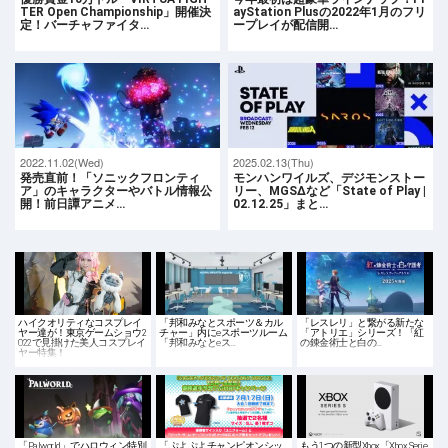
TER Open Championship」開催決
ayStation Plusの2022年1月のフリ
定！バーチャファイタ…
ープレイが配信開…
2022.11.02(Wed)
2025.02.13(Thu)
発売直前！「ソニックフロンティ
モンハンワイルズ、デジモンストー
ア」のキャラクターやバトル情報公
リー、MGSΔなど「State of Play |
開！前日譚アニメ…
02.12.25」まと…
ハイクオリティなコスプレイ
「邦和みなとスポーツ＆カル
「レスレリ」と繋がる新たな
ヤー達が！東京ゲームショウ2
チャー」内にeスポーツルーム
「アトリエ」シリーズ！「紅
022で見掛けた美人コスプレイ
「邦和みなとeス…
の錬金術士と白の…
ヤー特集！
「Palworld」でハロウィン特別
「ぷよぷよチャンピオンシッ
もう1つの新型Xbox「Xbox Serie