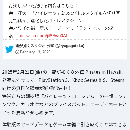
お楽しみいただける内容はこちら！
🎮「狂犬」「パイレーツ」2つのバトルスタイルを切り替
えて戦う、進化したバトルアクション
🎮ハワイの街、新ステージ「マッドランティス」の探
索…
pic.twitter.com/jit8Swo0Af
— 龍が如くスタジオ 公式 (@ryugagotoku)
February 13, 2025
2025年2月21日(金)の「龍が如く８外伝 Pirates in Hawaii」
発売に先立って、PlayStation 5、Xbox Series X|S、Steam
向けの無料体験版が好評配信中！
海賊たちの闘技場「パイレーツ・コロシアム」の一部コンテ
ンツや、カラオケなどのプレイスポット、コーディネートと
いった要素が楽しめます。
体験版のセーブデータをゲーム本編に引き継ぐことはできま