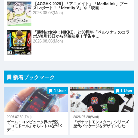
【ACGHK 2026】「アニメイト」「Medialink」ブー
スレポート！「Identity V」や「映画…
2026.08.03(Mon)
「勝利の女神：NIKKE」と30周年「ペルソナ」のコラ
ボが8月13日から開催決定！予告キ…
2026.08.03(Mon)
新着ブックマーク
1 User
1 User
2026.07.30(Thu)
2026.07.29(Wed)
ゲーム・コンピュータ界の伝説
「ポケットモンスター」シリーズ
「コモドール」からレトロなY2K
歴代パッケージをデザインした…
デ…