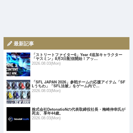
最新記事
「ストリートファイター6」Year 4追加キャラクター
「ヤスミン」8月3日配信開始！アッ…
2026.08.03(Mon)
「SFL JAPAN 2026」参戦チームの応援アイテム「SF
Lうちわ」「SFL法被」をゲーム内で…
2026.08.03(Mon)
株式会社DetonatioNの代表取締役社長・梅崎伸幸氏が
死去、享年44歳。
2026.08.03(Mon)