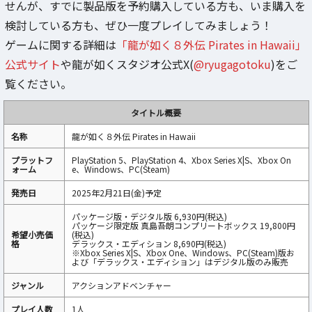
せんが、すでに製品版を予約購入している方も、いま購入を
検討している方も、ぜひ一度プレイしてみましょう！
ゲームに関する詳細は
「龍が如く８外伝 Pirates in Hawaii」
公式サイト
や龍が如くスタジオ公式X(
@ryugagotoku
)をご
覧ください。
タイトル概要
名称
龍が如く８外伝 Pirates in Hawaii
プラットフ
PlayStation 5、PlayStation 4、Xbox Series X|S、Xbox On
ォーム
e、Windows、PC(Steam)
発売日
2025年2月21日(金)予定
パッケージ版・デジタル版 6,930円(税込)
パッケージ限定版 真島吾朗コンプリートボックス 19,800円
希望小売価
(税込)
格
デラックス・エディション 8,690円(税込)
※Xbox Series X|S、Xbox One、Windows、PC(Steam)版お
よび「デラックス・エディション」はデジタル版のみ販売
ジャンル
アクションアドベンチャー
プレイ人数
1人