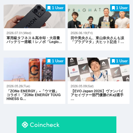
1 User
1 User
2026.07.01(Wed)
2026.06.19(Fri)
軍用級タフネス＆高冷却・大容量
田中美央さん、東山奈央さんも涙
バッテリー搭載！レノボ「Legio…
「プラグマタ」大ヒット記念！…
1 User
1 User
2026.05.26(Tue)
2026.05.09(Sat)
「ZONe ENERGY」×「ウマ娘」
【EVO Japan 2026】ヴァンパイ
コラボ！「ZONe ENERGY TOUG
アセイヴァー部門優勝のKaji選手
HNESS G…
…