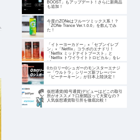
BOOST」もアップデート！さらに新商品
も追加！
今度のZONeはフルーツミックス系！？
「ZONe Trance Ver.1.0.0」を飲んでみ
ト
た！
「イトーヨーカドー」×「セブンイレブ
ン」×「Netflix」コラボのエナドリ！
「Netflix ミッドナイトブースト」と
「Netflix トワイライトトロピカル」をレ
ビュー
0カロリー0シュガーのモンスターエナジ
ー「ウルトラ」シリーズ新フレーバー
「ピーチーキーン」が日本上陸決定！
仮想通貨(暗号通貨)デビューはどこの取引
所がオススメ？口座開設って大変なの？
人気仮想通貨取引所を徹底比較！