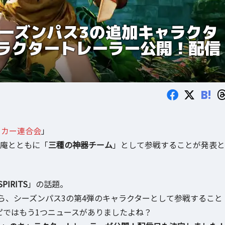
S」シーズンパス3の追加キャラクタ
ラクタートレーラー公開！配信
B!
ーカー連合会
」
庵とともに「
三種の神器チーム
」として参戦することが発表と
SPIRITS
」の話題。
ら、シーズンパス3の第4弾のキャラクターとして参戦すること
スピではもう1つニュースがありましたよね？