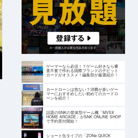
ゲーマーなら必須！？ゲーム好きなら審
査不要で作れる国際ブランドのデビット
カードがオススメ！編集部が厳選紹介！
カードローンは危ない？消費が多いゲー
マーにおすすめしたい初めてのカードロ
ーンを紹介！
話題のSNKの筐体型ゲーム機「MVSX
HOME ARCADE」がSNK ONLINE SHOP
で予約受付開始！
ショート缶タイプの「ZONe QUICK