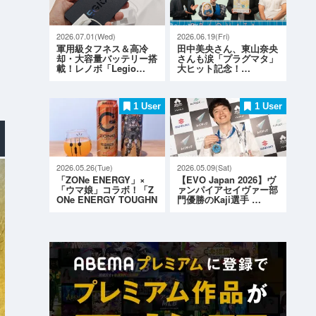
2026.07.01(Wed)
2026.06.19(Fri)
軍用級タフネス＆高冷
田中美央さん、東山奈央
却・大容量バッテリー搭
さんも涙「プラグマタ」
載！レノボ「Legio…
大ヒット記念！…
1 User
1 User
2026.05.26(Tue)
2026.05.09(Sat)
「ZONe ENERGY」×
【EVO Japan 2026】ヴ
「ウマ娘」コラボ！「Z
ァンパイアセイヴァー部
ONe ENERGY TOUGHN
門優勝のKaji選手 …
ESS G…