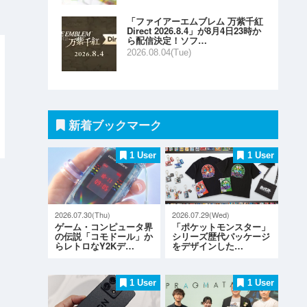
！
「ファイアーエムブレム 万紫千紅
Direct 2026.8.4」が8月4日23時か
ら配信決定！ソフ…
2026.08.04(Tue)
新着ブックマーク
1 User
1 User
2026.07.30(Thu)
2026.07.29(Wed)
ゲーム・コンピュータ界
「ポケットモンスター」
の伝説「コモドール」か
シリーズ歴代パッケージ
らレトロなY2Kデ…
をデザインした…
1 User
1 User