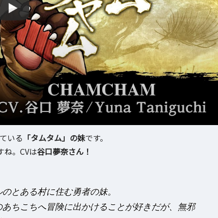
している
「タムタム」の妹
です。
ね。CVは
谷口夢奈さん！
ルのとある村に住む勇者の妹。
のあちこちへ冒険に出かけることが好きだが、無邪