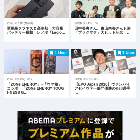
2026.07.01(Wed)
2026.06.19(Fri)
軍用級タフネス＆高冷却・大容量
田中美央さん、東山奈央さんも涙
バッテリー搭載！レノボ「Legio…
「プラグマタ」大ヒット記念！…
1 User
1 User
2026.05.26(Tue)
2026.05.09(Sat)
「ZONe ENERGY」×「ウマ娘」
【EVO Japan 2026】ヴァンパイ
コラボ！「ZONe ENERGY TOUG
アセイヴァー部門優勝のKaji選手
HNESS G…
…