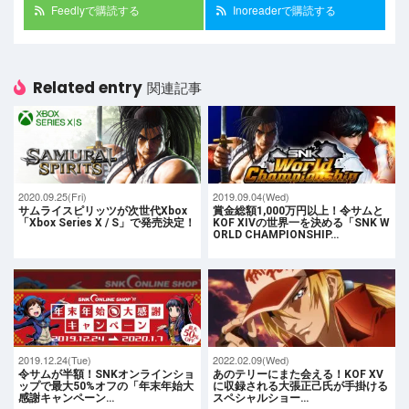
Feedlyで購読する
Inoreaderで購読する
Related entry
関連記事
2020.09.25(Fri)
2019.09.04(Wed)
サムライスピリッツが次世代Xbox
賞金総額1,000万円以上！令サムと
「Xbox Series X / S」で発売決定！
KOF XIVの世界一を決める「SNK W
ORLD CHAMPIONSHIP…
2019.12.24(Tue)
2022.02.09(Wed)
令サムが半額！SNKオンラインショ
あのテリーにまた会える！KOF XV
ップで最大50%オフの「年末年始大
に収録される大張正己氏が手掛ける
感謝キャンペーン…
スペシャルショー…