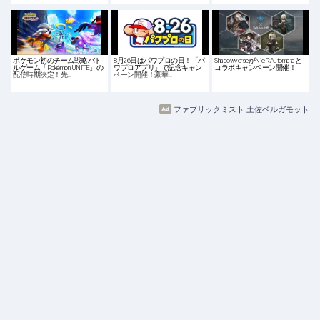
ポケモン初のチーム戦略バト
8月26日はパワプロの日！「パ
ShadowverseがNieR:Automataと
ルゲーム「Pokémon UNITE」の
ワプロアプリ」で記念キャン
コラボキャンペーン開催！
配信時期決定！先…
ペーン開催！豪華…
ファブリックミスト 土佐ベルガモット