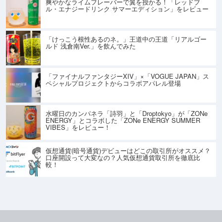
爽やかなライムフレーバーで翼を授かる！「レッドブ
ル・エナジードリンク サマーエディション」をレビュー
「けっこう根性あるのネ。」王道中の王道「リアルゴー
ルド 浅倉南Ver.」を飲んでみた
「ファイナルファンタジーXIV」×「VOGUE JAPAN」ス
ペシャルプロジェクトからコラボアパレル登場
水曜日のカンパネラ「詩羽」と「Droptokyo」が「ZONe
ENERGY」とコラボした「ZONe ENERGY SUMMER
VIBES」をレビュー！
仮想通貨(暗号通貨)デビューはどこの取引所がオススメ？
口座開設って大変なの？人気仮想通貨取引所を徹底比
較！