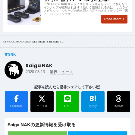
「NEOGEO mini サムライスピリッツ限定セット」に新たなラ
インナップが追加されます！新しく追加されるのは「サムライ
スピリッツ」シリーズの代名詞とも言うべきキャラクター「黒
子」バージョンです。
Read more
©SNK CORPORATION ALL RIGHTS RESERVED.
SNK
Saiga NAK
-
2020.08.13
業界ニュース
記事を読んだら是非シェアして下さい
B!
Facebook
エックス
LINE
はてな
Threads
Saiga NAKの更新情報を受け取る