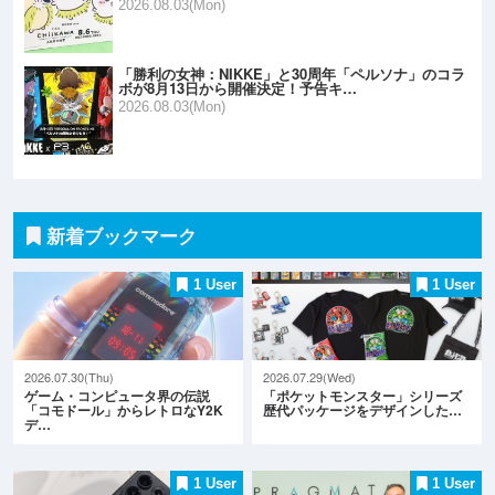
2026.08.03(Mon)
「勝利の女神：NIKKE」と30周年「ペルソナ」のコラ
ボが8月13日から開催決定！予告キ…
2026.08.03(Mon)
新着ブックマーク
1 User
1 User
2026.07.30(Thu)
2026.07.29(Wed)
ゲーム・コンピュータ界の伝説
「ポケットモンスター」シリーズ
「コモドール」からレトロなY2K
歴代パッケージをデザインした…
デ…
1 User
1 User