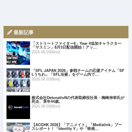
最新記事
「ストリートファイター6」Year 4追加キャラクター
「ヤスミン」8月3日配信開始！アッ…
2026.08.03(Mon)
「SFL JAPAN 2026」参戦チームの応援アイテム「SF
Lうちわ」「SFL法被」をゲーム内で…
2026.08.03(Mon)
株式会社DetonatioNの代表取締役社長・梅崎伸幸氏が
死去、享年44歳。
2026.08.03(Mon)
【ACGHK 2026】「アニメイト」「Medialink」ブー
スレポート！「Identity V」や「映画…