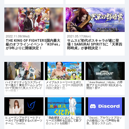
2022.11.09(Wed)
2021.05.17(Mon)
THE KING OF FIGHTERS国内最大
サムスピ初代ボスキャラが遂に登
級のオフラインイベント「KOFes」
場！SAMURAI SPIRITSに「天草四
が3年ぶりに開催決定！
郎時貞」が参戦決定！
ハイクオリティなコスプレイ
メイプルストーリーR: エボリ
「Arena Breakout：Infinite」の早
ヤー達が！東京ゲームショウ2
ューション」リリース日が2月
期アクセスが8月13日(火)から
022で見掛けた美人コスプレイ
26日に決定！江…
開始！新マ…
ヤー特集！
ヒューマンアカデミーとティ
「熱血硬派くにおくん」がシ
「Discord」アカウントブロッ
ーガイアが運営するeスポーツ
リーズ35周年を記念して新プ
クの発生について声明を発
チーム「Crest Ga…
ロジェクトを始動！
表。安全システムの…