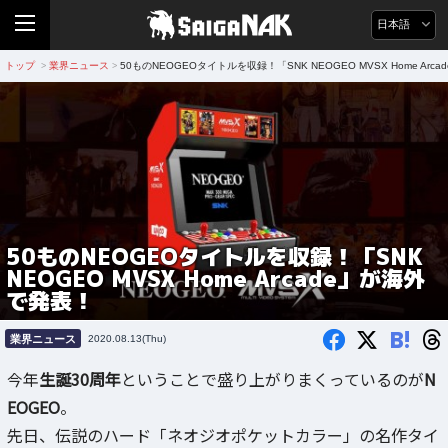
日本語
トップ
業界ニュース
50ものNEOGEOタイトルを収録！「SNK NEOGEO MVSX Home Ar
>
>
50ものNEOGEOタイトルを収録！「SNK
NEOGEO MVSX Home Arcade」が海外
で発表！
B!
業界ニュース
2020.08.13(Thu)
今年
生誕30周年
ということで盛り上がりまくっているのが
N
EOGEO
。
先日、伝説のハード「ネオジオポケットカラー」の名作タイ