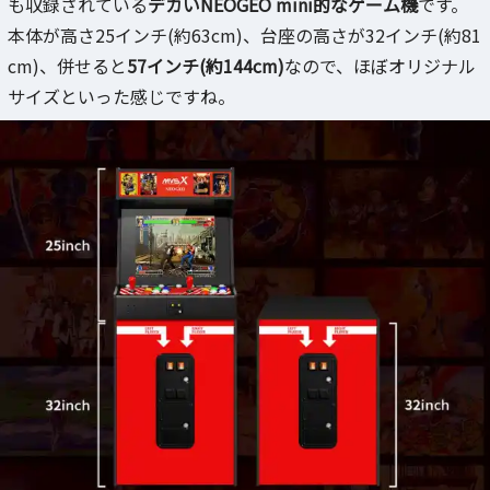
も収録されている
デカいNEOGEO mini的なゲーム機
です。
本体が高さ25インチ(約63cm)、台座の高さが32インチ(約81
cm)、併せると
57インチ(約144cm)
なので、ほぼオリジナル
サイズといった感じですね。