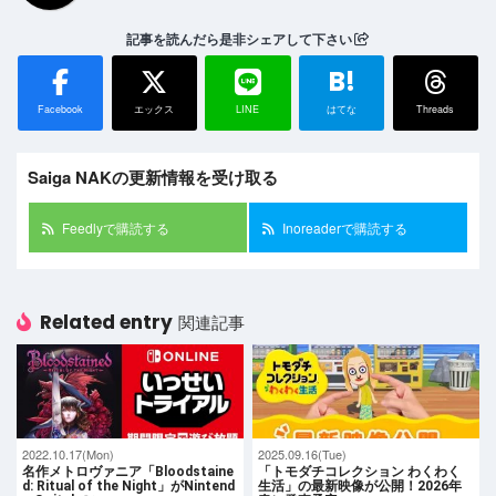
記事を読んだら是非シェアして下さい
B!
Facebook
エックス
LINE
はてな
Threads
Saiga NAKの更新情報を受け取る
Feedlyで購読する
Inoreaderで購読する
Related entry
関連記事
2022.10.17(Mon)
2025.09.16(Tue)
名作メトロヴァニア「Bloodstaine
「トモダチコレクション わくわく
d: Ritual of the Night」がNintend
生活」の最新映像が公開！2026年