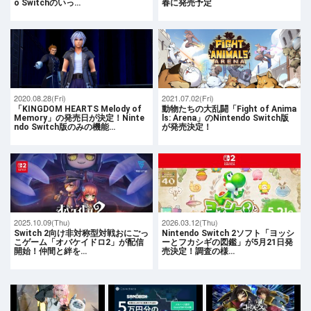
o Switchのいっ…
春に発売予定
2020.08.28(Fri)
2021.07.02(Fri)
「KINGDOM HEARTS Melody of
動物たちの大乱闘「Fight of Anima
Memory」の発売日が決定！Ninte
ls: Arena」のNintendo Switch版
ndo Switch版のみの機能…
が発売決定！
2025.10.09(Thu)
2026.03.12(Thu)
Switch 2向け非対称型対戦おにごっ
Nintendo Switch 2ソフト「ヨッシ
こゲーム「オバケイドロ2」が配信
ーとフカシギの図鑑」が5月21日発
開始！仲間と絆を…
売決定！調査の様…