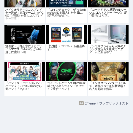
ハイクオリティなコスプレイ
「コインチェック」がThe Sandb
「コードギアス 反逆のルルー
ヤー達が！東京ゲームショウ2
oxのLANDを購入した全員に、
シュ ロストストーリーズ」5月
022で見掛けた美人コスプレイ
5万円相当のETH…
17日(火)より正…
ヤー特集！
漫画家・士郎正宗によるデザ
【悲報】NEOGEO miniが生産終
サンワサプライから人気のク
インマウス「M.A.P.P.」が24年
了・・・
ランプ固定ガス圧式モニター
越しに復刻！4月…
アームに新色ホワ…
「バンドリ！ ガールズバンド
ライアットゲームズ1年の集大
「モンスターハンターワイル
パーティ！」に2023年秋から
成となるオンライン・オフラ
ズ」木樽ジョッキが新登場！
新バンド「MyGO！…
イン統合イベント…
名入り彫刻や猫耳…
EFlement ファブリックミスト