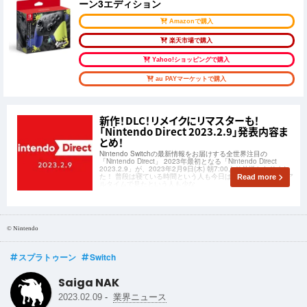
ーン3エディション
Amazonで購入
楽天市場で購入
Yahoo!ショッピングで購入
au PAYマーケットで購入
新作！DLC！リメイクにリマスターも！
「Nintendo Direct 2023.2.9」発表内容ま
とめ！
Nintendo Switchの最新情報をお届けする全世界注目の
「Nintendo Direct」 2023年最初となる「Nintendo Direct
2023.2.9」が、2023年2月9日(木) 朝7:00より放送となりまし
た！ 普段は寝ている時間という人も今日ばかり早起きしてリア
Read more
ルタイムで見たという人も少な
© Nintendo
スプラトゥーン
Switch
Saiga NAK
-
2023.02.09
業界ニュース