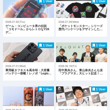
1 User
1 User
2026.07.30(Thu)
2026.07.29(Wed)
ゲーム・コンピュータ界の伝説
「ポケットモンスター」シリーズ
「コモドール」からレトロなY2K
歴代パッケージをデザインした…
デ…
1 User
1 User
2026.07.01(Wed)
2026.06.19(Fri)
軍用級タフネス＆高冷却・大容量
田中美央さん、東山奈央さんも涙
バッテリー搭載！レノボ「Legio…
「プラグマタ」大ヒット記念！…
1 User
1 User
2026.05.26(Tue)
2026.05.09(Sat)