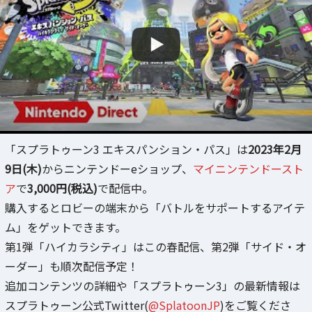
「スプラトゥーン3 エキスパンション・パス」は
2023年2月
9日(木)
からニンテンドーeショップ、
マイニンテンドースト
ア
で
3,000円(税込)
で配信中。
購入するとロビーの端末から「バトルをサポートするアイテ
ム」をゲットできます。
第1弾「ハイカラシティ」はこの春配信、第2弾「サイド・オ
ーダー」も順次配信予定！
追加コンテンツの詳細や「スプラトゥーン3」の最新情報は
スプラトゥーン公式Twitter(
@SplatoonJP
)をご覧くださ