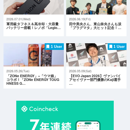
2026.07.01(Wed)
2026.06.19(Fri)
軍用級タフネス＆高冷却・大容量
田中美央さん、東山奈央さんも涙
バッテリー搭載！レノボ「Legio…
「プラグマタ」大ヒット記念！…
1 User
1 User
2026.05.26(Tue)
2026.05.09(Sat)
「ZONe ENERGY」×「ウマ娘」
【EVO Japan 2026】ヴァンパイ
コラボ！「ZONe ENERGY TOUG
アセイヴァー部門優勝のKaji選手
HNESS G…
…