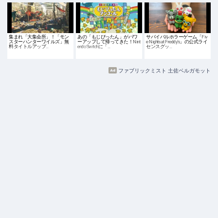
集まれ「大集会所」！「モン
あの「もじぴったん」がパワ
サバイバルホラーゲーム「Fiv
スターハンターワイルズ」無
ーアップして帰ってきた！Nint
e Nights at Freddy's」の公式ライ
料タイトルアップ…
endo Switchに「…
センスグッ…
ファブリックミスト 土佐ベルガモット