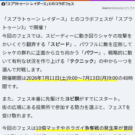
「スプラトゥーン レイダース」とのコラボフェス
Nintendoトピックス
「スプラトゥーン レイダース」とのコラボフェスが「スプラ
トゥーン3」で開催！
今回のフェスでは、スピーディーに動き回りシャケの攻撃を
かいくぐり翻弄する「
スピード
」、パワフルに敵を圧倒して
シャケの群れに正面から立ち向かう「
パワー
」、戦略的に動
いて有利な状況を作り上げる「
テクニック
」の中から一つを
選んで対戦します。
開催期間は
2026年7月11日(土)9:00〜7月13日(月)9:00
の48時
間です。
また、フェス本番に先駆けた
ヨビ祭
がすでにスタート。
街の広場にある投票所で参加する勢力を選ぶと、フェスTを
受け取れます。
今回のフェスは
10倍マッチやホラガイ争奪戦の発生率が普段