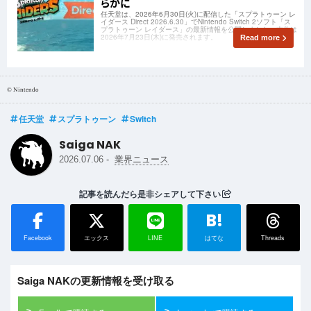
らかに
任天堂は、2026年6月30日(火)に配信した「スプラトゥーン レ
イダース Direct 2026.6.30」でNintendo Switch 2ソフト「ス
プラトゥーン レイダース」の最新情報を公開しました。本作は
2026年7月23日(木)に発売されます。
Read more
© Nintendo
任天堂
スプラトゥーン
Switch
Saiga NAK
-
2026.07.06
業界ニュース
記事を読んだら是非シェアして下さい
B!
Facebook
エックス
LINE
はてな
Threads
Saiga NAKの更新情報を受け取る