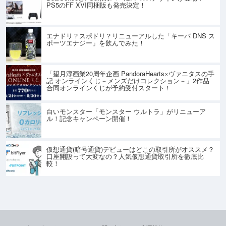
PS5のFF XVI同梱版も発売決定！
エナドリ？スポドリ？リニューアルした「キーバ DNS ス
ポーツエナジー」を飲んでみた！
「望月淳画業20周年企画 PandoraHearts×ヴァニタスの手
記 オンラインくじ－メンズだけコレクション－」2作品
合同オンラインくじが予約受付スタート！
白いモンスター「モンスター ウルトラ」がリニューア
ル！記念キャンペーン開催！
仮想通貨(暗号通貨)デビューはどこの取引所がオススメ？
口座開設って大変なの？人気仮想通貨取引所を徹底比
較！