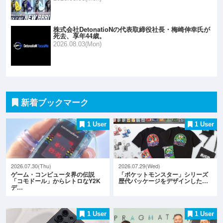
株式会社DetonatioNの代表取締役社長・梅崎伸幸氏が
死去、享年44歳。
2026.08.03(Mon)
新着ブックマーク
1 User
1 User
2026.07.30(Thu)
2026.07.29(Wed)
ゲーム・コンピュータ界の伝説
「ポケットモンスター」シリーズ
「コモドール」からレトロなY2K
歴代パッケージをデザインした…
デ…
1 User
1 User