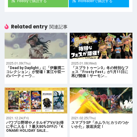
Feedlyで購読する
Inoreaderで購読する
Related entry
関連記事
2025.01.09(Thu)
2025.01.08(Wed)
「Dead by Daylight」に「伊藤潤二
「スプラトゥーン3」冬の特別なフ
コレクション」が登場！富江や双一
ェス「Frosty Fest」が1月11日に
のパーティーウ…
再び開催！サーモン…
2021.12.24(Fri)
2021.02.25(Thu)
パワプロ野球やメタルギアVがお得
スマブラSP「ホムラ/ヒカリのつか
に手に入る！？最大80%OFFの「K
いかた」放送決定！
ONAMI HOLIDAY SALE…