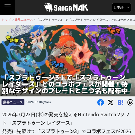
日本語
トップ
業界ニュース
「スプラトゥーン3」で「スプラトゥーン レイダース」とのコラボフェ
>
>
「スプラトゥーン3」で「スプラトゥーン
レイダース」とのコラボフェスが開催！特
別なデザインのプレートと二つ名も配布中
B!
業界ニュース
2026.07.06(Mon)
2026年7月23日(木)の発売を控えるNintendo Switch 2ソフ
ト「
スプラトゥーン レイダース
」
発売に先駆けて「
スプラトゥーン3
」で
コラボフェス
が2026