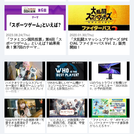
2023.08.24(Thu)
2020.01.30(Thu)
「ファミコン国民投票」第6回「ス
「大乱闘スマッシュブラザーズ SPE
ポーツゲーム」といえば？結果発
CIAL ファイターパス Vol. 2」販売
表！第7回のテーマ…
開始！
ハイクオリティなコスプレイ
SNKから新しいゲーム機が！
LGのウルトラワイド有機ELゲ
ヤー達が！東京ゲームショウ2
コンソールゲームへのニーズ
ーミングモニター「39GX950B-
022で見掛けた美人コスプレイ
に応える新製品が20…
B」が予約販売開…
ヤー特集！
Saiga NAKモデル企画第1弾！可
「にじさんじ」の加賀美ハヤ
「ファミペイ」で「ポケモンG
愛すぎる香港女子「まめち」
ト、剣持刀也、不破湊、甲斐
O」パートナーリサーチ参加券
フリー素材サイ…
田晴のユニット「R…
がもらえるキャ…