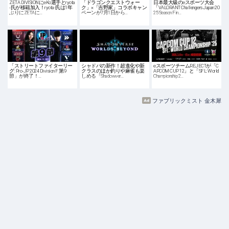
ZETA DIVISIONにeKo選手とryota
「ドラゴンクエストウォー
日本最大級のeスポーツ大会
-氏が移籍加入！ryota-氏は1年
ク」×「吉野家」コラボキャン
「VALORANT Challengers Japan 20
ぶりにZETAに…
ペーンが7月1日から…
25 Season Fin…
「ストリートファイターリー
シャドバの新作！超進化や新
eスポーツチームREJECTが「C
グ: Pro-JP 2024 Division F 第9
クラスのほか釣りや麻雀も楽
APCOM CUP 12」と「SFL: World
節」が終了！…
しめる「Shadowver…
Championship 2…
ファブリックミスト 金木犀