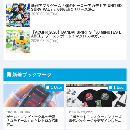
新作アプリゲーム「僕のヒーローアカデミア UNITED
SURVIVAL」が8月6日にリリース決…
2026.08.04(Tue)
【ACGHK 2026】BANDAI SPIRITS「30 MINUTES L
ABEL」ブースレポート！マクロスやガン…
2026.08.04(Tue)
新着ブックマーク
1 User
1 User
2026.07.30(Thu)
2026.07.29(Wed)
ゲーム・コンピュータ界の伝説
「ポケットモンスター」シリーズ
「コモドール」からレトロなY2K
歴代パッケージをデザインした…
デ…