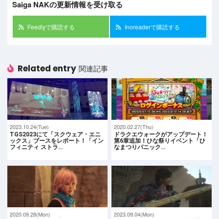
Saiga NAKの更新情報を受け取る
Feedlyで購読する
Inoreaderで購読する
Related entry
関連記事
2023.10.24(Tue)
2020.02.27(Thu)
TGS2023にて「スクウェア・エニ
ドラクエウォークがアップデート！
ックス」ブースをレポート！「イン
第6章追加！ひな祭りイベント「ひ
フィニティ ストラ…
なまつりパニック…
2020.09.28(Mon)
2023.09.04(Mon)