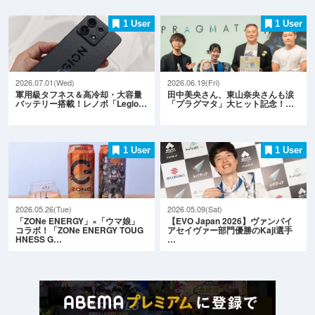
1 User
1 User
2026.07.01(Wed)
2026.06.19(Fri)
軍用級タフネス＆高冷却・大容量
田中美央さん、東山奈央さんも涙
バッテリー搭載！レノボ「Legio…
「プラグマタ」大ヒット記念！…
1 User
1 User
2026.05.26(Tue)
2026.05.09(Sat)
「ZONe ENERGY」×「ウマ娘」
【EVO Japan 2026】ヴァンパイ
コラボ！「ZONe ENERGY TOUG
アセイヴァー部門優勝のKaji選手
HNESS G…
…