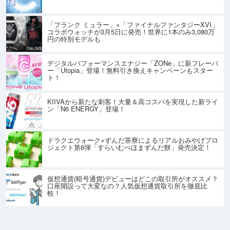
「フランク ミュラー」×「ファイナルファンタジーXVI」
コラボウォッチが3月5日に発売！世界に1本のみ3,080万
円の特別モデルも
デジタルパフォーマンスエナジー「ZONe」に新フレーバ
ー「Utopia」登場！無料引き換えキャンペーンもスター
ト！
KIIVAから新たな刺客！大量＆高コスパを実現した新ライ
ン「N6 ENERGY」登場！
ドラクエウォーク×ずんだ茶寮によるリアルおみやげプロ
ジェクト第6弾「すらいむべほまずんだ餅」発売決定！
仮想通貨(暗号通貨)デビューはどこの取引所がオススメ？
口座開設って大変なの？人気仮想通貨取引所を徹底比
較！