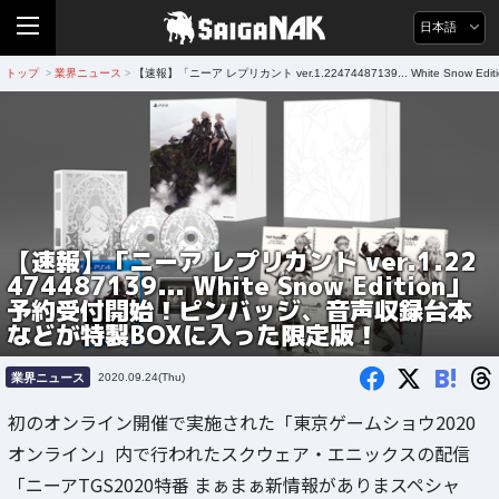
日本語
トップ
業界ニュース
【速報】「ニーア レプリカント ver.1.22474487139... White 
>
>
【速報】「ニーア レプリカント ver.1.22
474487139... White Snow Edition」
予約受付開始！ピンバッジ、音声収録台本
などが特製BOXに入った限定版！
B!
業界ニュース
2020.09.24(Thu)
初のオンライン開催で実施された「東京ゲームショウ2020
オンライン」内で行われたスクウェア・エニックスの配信
「ニーアTGS2020特番 まぁまぁ新情報がありまスペシャ