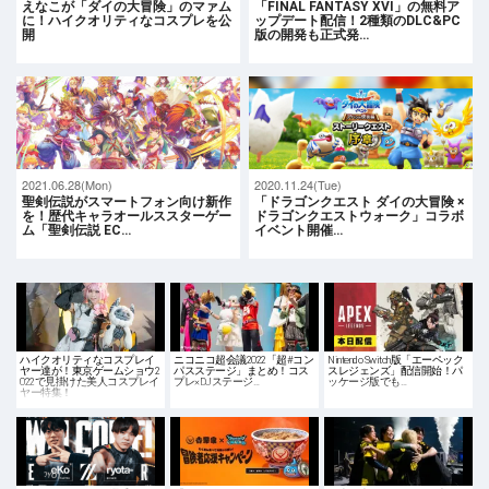
えなこが「ダイの大冒険」のマァム
「FINAL FANTASY XVI」の無料ア
に！ハイクオリティなコスプレを公
ップデート配信！2種類のDLC&PC
開
版の開発も正式発…
2021.06.28(Mon)
2020.11.24(Tue)
聖剣伝説がスマートフォン向け新作
「ドラゴンクエスト ダイの大冒険 ×
を！歴代キャラオールススターゲー
ドラゴンクエストウォーク」コラボ
ム「聖剣伝説 EC…
イベント開催…
ハイクオリティなコスプレイ
ニコニコ超会議2022「超#コン
Nintendo Switch版「エーペック
ヤー達が！東京ゲームショウ2
パスステージ」まとめ！コス
スレジェンズ」配信開始！パ
022で見掛けた美人コスプレイ
プレ×DJステージ…
ッケージ版でも…
ヤー特集！