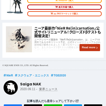
Amazonで購入
楽天市場で購入
au PAYマーケットで購入
ニーア最新作「NieR Re[in]carnation」公
式サイトリニューアル！クローズドβテストも
開催決定！
ニーアシリーズ最新作「NieR Re[in]carnation」は、ニーア10
周年である今年リリース予定。公式サイトがリニューアルされ
新情報が解禁されました！新プロモーションムービーも公開と
なり、またクローズドβテストの開催も決定！公式Twitterでプ
Read more
レゼントキャンペーンも実施中です！
© SQUARE ENIX CO., LTD. All Rights Reserved.
NieR
スクウェア・エニックス
TGS2020
Saiga NAK
-
2020.09.11
業界ニュース
記事を読んだら是非シェアして下さい