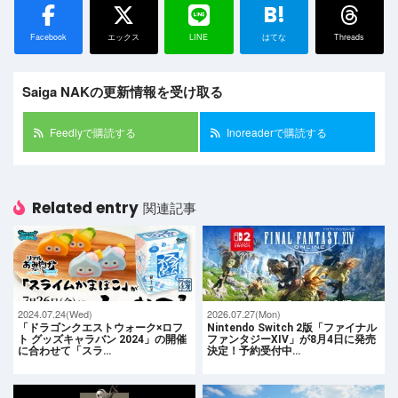
B!
Facebook
エックス
LINE
はてな
Threads
Saiga NAKの更新情報を受け取る
Feedlyで購読する
Inoreaderで購読する
Related entry
関連記事
2024.07.24(Wed)
2026.07.27(Mon)
「ドラゴンクエストウォーク×ロフ
Nintendo Switch 2版「ファイナル
ト グッズキャラバン 2024」の開催
ファンタジーXIV」が8月4日に発売
に合わせて「スラ…
決定！予約受付中…