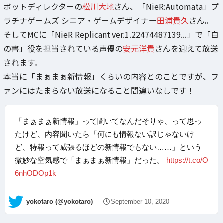
ボットディレクターの
松川大地
さん、「NieR:Automata」プ
ラチナゲームズ シニア・ゲームデザイナー
田浦貴久
さん。
そしてMCに「NieR Replicant ver.1.22474487139...」で「白
の書」役を担当されている声優の
安元洋貴
さんを迎えて放送
されます。
本当に「まぁまぁ新情報」くらいの内容とのことですが、フ
ァンにはたまらない放送になること間違いなしです！
「まぁまぁ新情報」って聞いてなんだそりゃ、って思っ
たけど、内容聞いたら「何にも情報ない訳じゃないけ
ど、特報って威張るほどの新情報でもない……」という
微妙な空気感で「まぁまぁ新情報」だった。
https://t.co/O
6nhODOp1k
— yokotaro (@yokotaro)
September 10, 2020