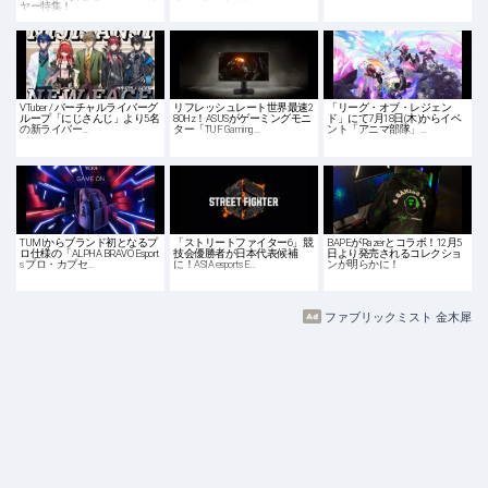
ヤー特集！
VTuber / バーチャルライバーグ
リフレッシュレート世界最速2
「リーグ・オブ・レジェン
ループ「にじさんじ」より5名
80Hz！ASUSがゲーミングモニ
ド」にて7月18日(木)からイベ
の新ライバー…
ター「TUF Gaming…
ント「アニマ部隊」…
TUMIからブランド初となるプ
「ストリートファイター6」競
BAPEがRazerとコラボ！12月5
ロ仕様の「ALPHA BRAVO Esport
技会優勝者が日本代表候補
日より発売されるコレクショ
s プロ・カプセ…
に！ASIA esports E…
ンが明らかに！
ファブリックミスト 金木犀