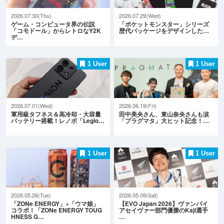
2026.07.30(Thu)
2026.07.29(Wed)
ゲーム・コンピュータ界の伝説
「ポケットモンスター」シリーズ
「コモドール」からレトロなY2K
歴代パッケージをデザインした…
デ…
1 User
1 User
2026.07.01(Wed)
2026.06.19(Fri)
軍用級タフネス＆高冷却・大容量
田中美央さん、東山奈央さんも涙
バッテリー搭載！レノボ「Legio…
「プラグマタ」大ヒット記念！…
1 User
1 User
2026.05.26(Tue)
2026.05.09(Sat)
「ZONe ENERGY」×「ウマ娘」
【EVO Japan 2026】ヴァンパイ
コラボ！「ZONe ENERGY TOUG
アセイヴァー部門優勝のKaji選手
HNESS G…
…