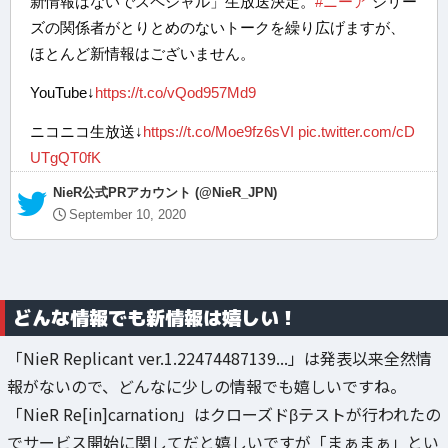
新情報はないでスペシャル」生放送決定。
#ニーア
シリー
ズの関係者がとりとめのないトークを繰り広げますが、
ほとんど新情報はございません。
YouTube↓
https://t.co/vQod957Md9
ニコニコ生放送↓
https://t.co/Moe9fz6sVI
pic.twitter.com/cD
UTgQT0fK
— NieR公式PRアカウント (@NieR_JPN)
September 10, 2020
どんな情報でも新情報は嬉しい！
「NieR Replicant ver.1.22474487139...」は発表以来全然情
報がないので、どんなに少しの情報でも嬉しいですね。
「NieR Re[in]carnation」はクローズドβテストが行われたの
でサービス開始に関してだと嬉しいですが「まぁまぁ」とい