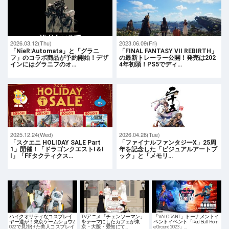
2026.03.12(Thu)
2023.06.09(Fri)
「NieR:Automata」と「グラニ
「FINAL FANTASY VII REBIRTH」
フ」のコラボ商品が予約開始！デザ
の最新トレーラー公開！発売は202
インにはグラニフのオ…
4年初頭！PS5でディ…
2025.12.24(Wed)
2026.04.28(Tue)
「スクエニ HOLIDAY SALE Part
「ファイナルファンタジーX」25周
1」開催！「ドラゴンクエストI＆I
年を記念した「ビジュアルアートブ
I」「FFタクティクス…
ック」と「メモリ…
ハイクオリティなコスプレイ
TVアニメ「チェンソーマン」
「VALORANT」トーナメントイ
ヤー達が！東京ゲームショウ2
をテーマにしたカフェが東
ベントイベント「Red Bull Hom
022で見掛けた美人コスプレイ
京・大阪・愛知にて…
e Ground 2023」…