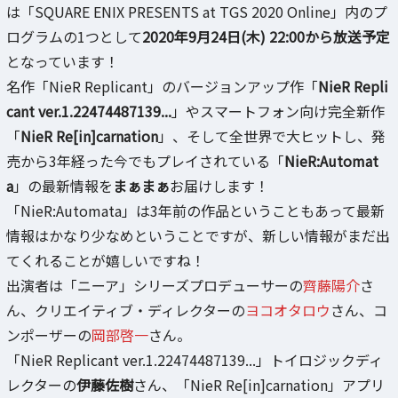
は「SQUARE ENIX PRESENTS at TGS 2020 Online」内のプ
ログラムの1つとして
2020年9月24日(木) 22:00から放送予定
となっています！
名作「NieR Replicant」のバージョンアップ作「
NieR Repli
cant ver.1.22474487139...
」やスマートフォン向け完全新作
「
NieR Re[in]carnation
」、そして全世界で大ヒットし、発
売から3年経った今でもプレイされている「
NieR:Automat
a
」の最新情報を
まぁまぁ
お届けします！
「NieR:Automata」は3年前の作品ということもあって最新
情報はかなり少なめということですが、新しい情報がまだ出
てくれることが嬉しいですね！
出演者は「ニーア」シリーズプロデューサーの
齊藤陽介
さ
ん、クリエイティブ・ディレクターの
ヨコオタロウ
さん、コ
ンポーザーの
岡部啓一
さん。
「NieR Replicant ver.1.22474487139...」トイロジックディ
レクターの
伊藤佐樹
さん、「NieR Re[in]carnation」アプリ