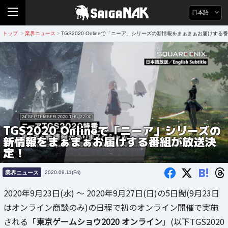
日本語
トップ
業界ニュース
TGS2020 Onlineで「ニーア」シリーズの新情報をまぁまぁお届けす
>
>
TGS2020 Onlineで「ニーア」シリーズの
新情報をまぁまぁお届けする番組が放送決
定！
B!
業界ニュース
2020.09.11(Fri)
2020年9月23日(水) ～ 2020年9月27日(日)の5日間(9月23日
はオンライン商談のみ)の日程で初のオンライン開催で実施
される「
東京ゲームショウ2020 オンライン
」(以下TGS2020