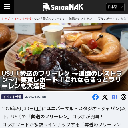
日本語
トップ
イベント情報
USJ「葬送のフリーレン ～追憶のレストラン～」実食レポート！これな
>
>
USJ「葬送のフリーレン ～追憶のレストラ
ン～」実食レポート！これならきっとフリ
ーレンも大満足
B!
イベント情報
2026.06.02(Tue)
2026年5月30日(土)に
ユニバーサル・スタジオ・ジャパン
(以
下、USJ)で「
葬送のフリーレン
」コラボが開幕！
コラボフードが多数ラインナップする「葬送のフリーレン