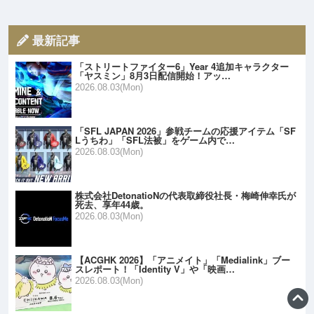
最新記事
「ストリートファイター6」Year 4追加キャラクター
「ヤスミン」8月3日配信開始！アッ…
2026.08.03(Mon)
「SFL JAPAN 2026」参戦チームの応援アイテム「SF
Lうちわ」「SFL法被」をゲーム内で…
2026.08.03(Mon)
株式会社DetonatioNの代表取締役社長・梅崎伸幸氏が
死去、享年44歳。
2026.08.03(Mon)
【ACGHK 2026】「アニメイト」「Medialink」ブー
スレポート！「Identity V」や「映画…
2026.08.03(Mon)