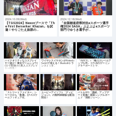
2024.10.09(Wed)
2024.12.18(Wed)
【TGS2024】Nexonブースで「Th
「全国都道府県対抗eスポーツ選手
e First Berserker: Khazan」を試
権2024 SAGA」ぷよぷよeスポーツ
遊！やりごたえ抜群の…
部門でゆうき選手が…
ハイクオリティなコスプレイ
ワイヤレスイヤホンがNintendo
「AMICIS」×「俺だけレベルア
ヤー達が！東京ゲームショウ2
Switchで使える！Bluetoothトラ
ップな件」コラボのゲーミン
022で見掛けた美人コスプレイ
ンスミッタ…
グキーボードとマ…
ヤー特集！
「ストリートファイター」シ
ユービーアイソフト「ディビ
バトルRPG「護縁」アップデ
リーズから「春麗」が1/6スケ
ジョン2」の無料体験版を配信
ート実施！新規シングルネー
ールフィギュア化…
開始！
ムド「覚醒ジョーン…