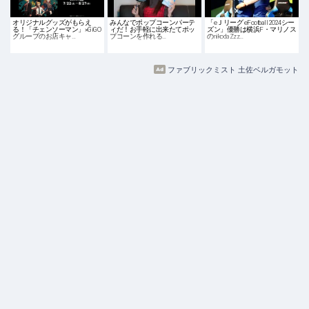
オリジナルグッズがもらえ
みんなでポップコーンパーテ
「eＪリーグ eFootball 2024シー
る！「チェンソーマン」×GiGO
ィだ！お手軽に出来たてポッ
ズン」優勝は横浜F・マリノス
グループのお店キャ…
プコーンを作れる…
のnikodaZzz…
ファブリックミスト 土佐ベルガモット