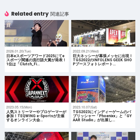
Related entry
関連記事
2026.01.20(Tue)
2022.09.21(Wed)
日本eスポーツアワード2025にてe
巨大ネッシーが幕張メッセに出現！
スポーツ関連の流行語大賞が発表！
TGS2022のINFOLENS GEEK SHO
1位は「Clutch_Fi…
Pブースフォトレポート…
2023.05.15(Mon)
2023.10.07(Sat)
人気ストリーマーやプロゲーマーが
TGS2023にインディーゲームのパ
参加！TEQWING e-Sportsが主催
ブリッシャー「Phoenixx」と「GY
するオンライン大会…
AAR Studio」が出展し…