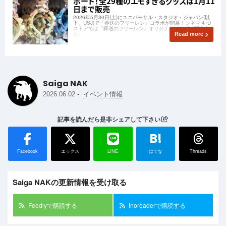
ポート！全29種のエモすぎるグッズは1月11
日まで販売
2026年5月30日(土)にユニバーサル・スタジオ・ジャパン(以
下、USJ)で「葬送のフリーレン」コラボが開幕！シネマ 4ｰD
ストアでは「葬送のフリーレン」オリジナルグッズが販売中で
す。
Read more
Saiga NAK
-
2026.06.02
イベント情報
記事を読んだら是非シェアして下さい
B!
Facebook
エックス
LINE
はてな
Threads
Saiga NAKの更新情報を受け取る
Feedlyで購読する
Inoreaderで購読する