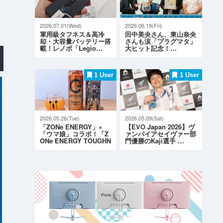
2026.07.01(Wed)
2026.06.19(Fri)
軍用級タフネス＆高冷
田中美央さん、東山奈央
却・大容量バッテリー搭
さんも涙「プラグマタ」
載！レノボ「Legio…
大ヒット記念！…
1 User
1 User
2026.05.26(Tue)
2026.05.09(Sat)
「ZONe ENERGY」×
【EVO Japan 2026】ヴ
「ウマ娘」コラボ！「Z
ァンパイアセイヴァー部
ONe ENERGY TOUGHN
門優勝のKaji選手 …
ESS G…