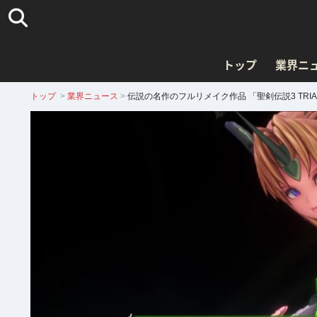
トップ
業界ニ
トップ
>
業界ニュース
>
伝説の名作のフルリメイク作品 「聖剣伝説3 TRI