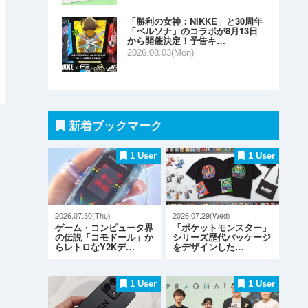
「勝利の女神：NIKKE」と30周年
「ペルソナ」のコラボが8月13日
から開催決定！予告キ…
2026.08.03(Mon)
新着ブックマーク
1 User
1 User
2026.07.30(Thu)
2026.07.29(Wed)
ゲーム・コンピュータ界
「ポケットモンスター」
の伝説「コモドール」か
シリーズ歴代パッケージ
らレトロなY2Kデ…
をデザインした…
1 User
1 User