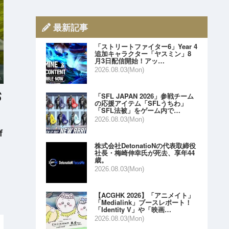
最新記事
「ストリートファイター6」Year 4
追加キャラクター「ヤスミン」8
月3日配信開始！アッ…
2026.08.03(Mon)
「SFL JAPAN 2026」参戦チーム
の応援アイテム「SFLうちわ」
「SFL法被」をゲーム内で…
2026.08.03(Mon)
f
株式会社DetonatioNの代表取締役
社長・梅崎伸幸氏が死去、享年44
歳。
2026.08.03(Mon)
【ACGHK 2026】「アニメイト」
「Medialink」ブースレポート！
「Identity V」や「映画…
2026.08.03(Mon)