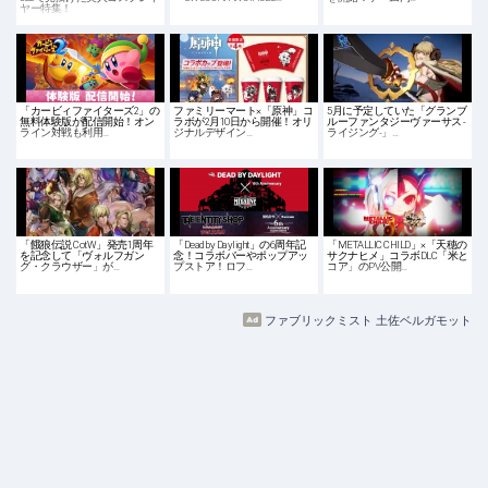
ヤー特集！
「カービィファイターズ2」の
ファミリーマート×「原神」コ
5月に予定していた「グランブ
無料体験版が配信開始！オン
ラボが2月10日から開催！オリ
ルーファンタジーヴァーサス -
ライン対戦も利用…
ジナルデザイン…
ライジング-」…
「餓狼伝説 CotW」発売1周年
「Dead by Daylight」の6周年記
「METALLIC CHILD」×「天穂の
を記念して「ヴォルフガン
念！コラボバーやポップアッ
サクナヒメ」コラボDLC「米と
グ・クラウザー」が…
プストア！ロフ…
コア」のPV公開…
ファブリックミスト 土佐ベルガモット