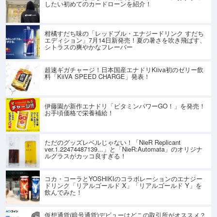
したい初めてのカードローンを紹介！
柑橘すだち味の「レッドブル・エナジードリンク すだち
エディション」7月14日新発売！夏の暑さを吹き飛ばす、
シトラスの爽やかなフレーバー
超速ギガチャージ！日本国産エナドリKiiva初のゼリー飲
料「KiiVA SPEED CHARGE」発表！
伊藤園が新作エナドリ「ビタミンパワーGO！」を発売！
お手頃価格で栄養補給！
ただのグッズレベルじゃない！「NieR Replicant
ver.1.22474487139...」と「NieR:Automata」のオリジナ
ルグラスがカッコ良すぎる！
コカ・コーラとYOSHIKIのコラボレーションのエナジー
ドリンク「リアルゴールド X」「リアルゴールド Y」を
飲んでみた！
仮想通貨(暗号通貨)デビューはどこの取引所がオススメ？