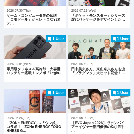
2026.07.30(Thu)
2026.07.29(Wed)
ゲーム・コンピュータ界の伝説
「ポケットモンスター」シリーズ
「コモドール」からレトロなY2K
歴代パッケージをデザインした…
デ…
1 User
1 User
2026.07.01(Wed)
2026.06.19(Fri)
軍用級タフネス＆高冷却・大容量
田中美央さん、東山奈央さんも涙
バッテリー搭載！レノボ「Legio…
「プラグマタ」大ヒット記念！…
1 User
1 User
2026.05.26(Tue)
2026.05.09(Sat)
「ZONe ENERGY」×「ウマ娘」
【EVO Japan 2026】ヴァンパイ
コラボ！「ZONe ENERGY TOUG
アセイヴァー部門優勝のKaji選手
HNESS G…
…