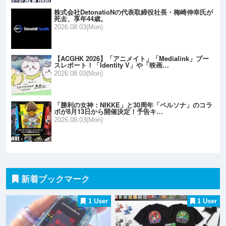
株式会社DetonatioNの代表取締役社長・梅崎伸幸氏が
死去、享年44歳。
2026.08.03(Mon)
【ACGHK 2026】「アニメイト」「Medialink」ブー
スレポート！「Identity V」や「映画…
2026.08.03(Mon)
「勝利の女神：NIKKE」と30周年「ペルソナ」のコラ
ボが8月13日から開催決定！予告キ…
2026.08.03(Mon)
新着ブックマーク
1 User
1 User