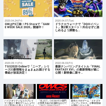
2020.04.24(Fri)
2020.04.07(Tue)
GWはPS三昧！PS Storeで「GAM
ドラクエウォークで「DQIIIイベン
E WEEK SALE 2020」開催中！
ト」第2章スタート！外出せずに楽
しめるよう調整も…
2020.09.11(Fri)
2022.06.03(Fri)
TGS2020 Onlineで「ニーア」シリ
最新ナンバリングタイトル「FINAL
ーズの新情報をまぁまぁお届けする
FANTASY XVI」の最新情報が遂に
番組が放送決定！
公開！新映像に新キ…
ハイクオリティなコスプレイ
「REJECT」OVERWATCH部門
新作スマホゲーム「イナズマ
ヤー達が！東京ゲームショウ2
が世界大会の出場枠をかけて
イレブン クロス」が事前登録
022で見掛けた美人コスプレイ
「OWCS JAPAN STAGE2…
を開始！ゲーム内…