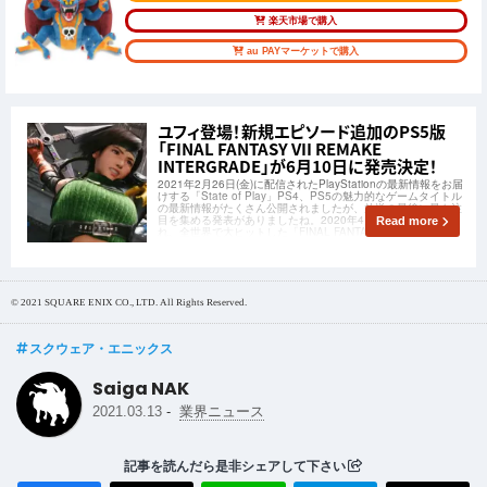
楽天市場で購入
au PAYマーケットで購入
ユフィ登場！新規エピソード追加のPS5版
「FINAL FANTASY VII REMAKE
INTERGRADE」が6月10日に発売決定！
2021年2月26日(金)に配信されたPlayStationの最新情報をお届
けする「State of Play」PS4、PS5の魅力的なゲームタイトル
の最新情報がたくさん公開されましたが、放送の最後に最も注
目を集める発表がありましたね。2020年4月にPS4で発売さ
Read more
れ、全世界で大ヒットした「FINAL FANTASY
© 2021 SQUARE ENIX CO., LTD. All Rights Reserved.
スクウェア・エニックス
Saiga NAK
-
2021.03.13
業界ニュース
記事を読んだら是非シェアして下さい