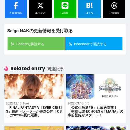
B!
Facebook
エックス
LINE
はてな
Threads
Saiga NAKの更新情報を受け取る
Feedlyで購読する
Inoreaderで購読する
Related entry
関連記事
2022.12.13(Tue)
2022.03.18(Fri)
「FINAL FANTASY VII EVER CRISI
「公式生放送#0」も放送直前！
S」最新トレーラーが突然公開！CB
「聖剣伝説 ECHOES of MANA」の
Tは2023年夏に延期。
事前登録がスタート！