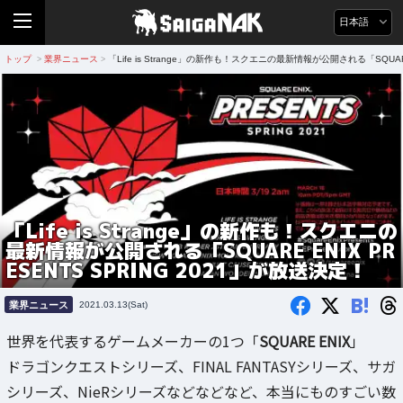
日本語
トップ
業界ニュース
「Life is Strange」の新作も！スクエニの最新情報が公開される「SQUARE
>
>
「Life is Strange」の新作も！スクエニの
最新情報が公開される「SQUARE ENIX PR
ESENTS SPRING 2021」が放送決定！
B!
業界ニュース
2021.03.13(Sat)
世界を代表するゲームメーカーの1つ「
SQUARE ENIX
」
ドラゴンクエストシリーズ、FINAL FANTASYシリーズ、サガ
シリーズ、NieRシリーズなどなどなど、本当にものすごい数