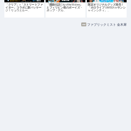
「クリア」×「ストリートファ
「餓狼伝説 City of the Wolves」
限定オリジナルグッズ発売！
イター」コラボに新パッケー
とフィリピン発のボーイズ・
「ホロライブ UMISEA in サンシ
ジ！リュウとルー…
ポップ・グル…
ャインシティ」…
ファブリックミスト 金木犀