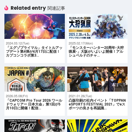
Related entry
関連記事
2024.03.12(Tue)
2025.02.17(Mon)
「エグゾプライマル」タイトルアッ
「モンスターハンター20周年-大狩
プデート第4弾が4月17日に配信！
猟展-」大阪がいよいよ開催！アル
カプコンコラボ第3…
シュベルドのチャ…
2026.05.08(Fri)
2021.01.26(Tue)
「CAPCOM Pro Tour 2026 ワール
凸版印刷の社内イベント「TOPPAN
ドウォリアー 日本大会」第1回が5
eSPORTS FESTIVAL 2021」でeス
月10日に開催！配信…
ポーツの良さを再認識…