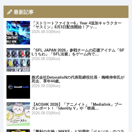
最新記事
「ストリートファイター6」Year 4追加キャラクター
「ヤスミン」8月3日配信開始！アッ…
2026.08.03(Mon)
「SFL JAPAN 2026」参戦チームの応援アイテム「SF
Lうちわ」「SFL法被」をゲーム内で…
2026.08.03(Mon)
株式会社DetonatioNの代表取締役社長・梅崎伸幸氏が
死去、享年44歳。
2026.08.03(Mon)
【ACGHK 2026】「アニメイト」「Medialink」ブー
スレポート！「Identity V」や「映画…
2026.08.03(Mon)
「勝利の女神：NIKKE」と30周年「ペルソナ」のコラ