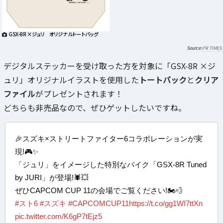
GSX-8R ×ジュリ オリジナルトートバッグ
PR TIMES
デジタルステッカーを受け取った方を対象に「GSX-8R ×ジ
ュリ」オリジナルイラストを使用した
トートバック
と
クリア
ファイル
がプレゼントされます！
どちらも非売品なので、ぜひゲットしたいですね。
🎉スズキ×ストリートファイター6コラボレーションが実
現!🎮✨
「ジュリ」をイメージした特別なバイク「GSX-8R Tuned
by JURI」が登場!🕷💥
ぜひCAPCOM CUP 11の会場でご覧ください!🏍️💨
#スト6
#スズキ
#CAPCOMCUP11
https://t.co/gg1WI7ttXn
pic.twitter.com/K6gP7tEjz5