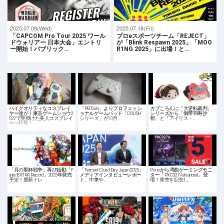
2025.07.09(Wed)
2025.07.18(Fri)
「CAPCOM Pro Tour 2025 ワール
プロeスポーツチーム「REJECT」
ドウォリアー 日本大会」エントリ
が「Blink Respawn 2025」「MOO
ー開始！パブリック…
R1NG 2025」に出場！と…
ハイクオリティなコスプレイ
「PB Tails」よりプロフェッシ
カプころんに「大逆転裁判」
ヤー達が！東京ゲームショウ2
ョナルゲームパッド「CRUSH
シリーズから「御琴羽寿沙
022で見掛けた美人コスプレイ
シリーズ」が10月…
都」と「アイリス・…
ヤー特集！
「月の聖杯戦争」再び始動「F
「Tencent Cloud Day Japan 2025」
Pixioから湾曲ゲーミングモニ
ate/EXTRA Record」2025年発売
メディアインタビューレポー
ター「PXC327 Advanced」登
予定！最新トレ…
ト、中東や…
場！発売を記念し…