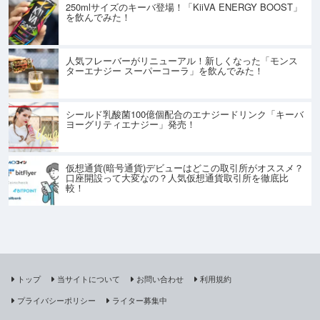
250mlサイズのキーバ登場！「KiiVA ENERGY BOOST」
を飲んでみた！
人気フレーバーがリニューアル！新しくなった「モンス
ターエナジー スーパーコーラ」を飲んでみた！
シールド乳酸菌100億個配合のエナジードリンク「キーバ
ヨーグリティエナジー」発売！
仮想通貨(暗号通貨)デビューはどこの取引所がオススメ？
口座開設って大変なの？人気仮想通貨取引所を徹底比
較！
トップ
当サイトについて
お問い合わせ
利用規約
プライバシーポリシー
ライター募集中