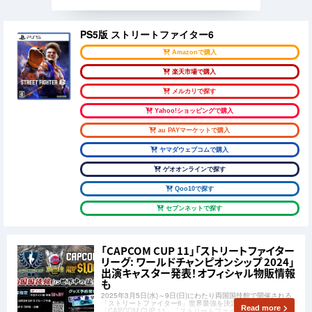
PS5版 ストリートファイター6
Amazonで購入
楽天市場で購入
メルカリで探す
Yahoo!ショッピングで購入
au PAYマーケットで購入
ヤマダウェブコムで購入
ゲオオンラインで探す
Qoo10で探す
セブンネットで探す
「CAPCOM CUP 11」「ストリートファイター
リーグ: ワールドチャンピオンシップ 2024」
出演キャスター発表！オフィシャル物販情報
も
2025年3月5日(水)～9日(日)にわたり両国国技館で開催される
「ストリートファイター6」世界最強を決定する大会
Read more
「CAPCOM CUP 11」「ストリートファイターリーグ: ワール