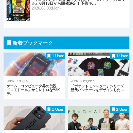
ボが8月13日から開催決定！予告キ…
2026.08.03(Mon)
新着ブックマーク
1 User
1 User
2026.07.30(Thu)
2026.07.29(Wed)
ゲーム・コンピュータ界の伝説
「ポケットモンスター」シリーズ
「コモドール」からレトロなY2K
歴代パッケージをデザインした…
デ…
1 User
1 User