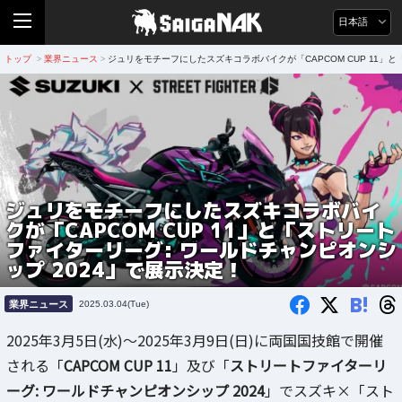
日本語
トップ
業界ニュース
ジュリをモチーフにしたスズキコラボバイクが「CAPCOM CUP 11」
>
>
ジュリをモチーフにしたスズキコラボバイ
クが「CAPCOM CUP 11」と「ストリート
ファイターリーグ: ワールドチャンピオンシ
ップ 2024」で展示決定！
B!
業界ニュース
2025.03.04(Tue)
2025年3月5日(水)～2025年3月9日(日)に両国国技館で開催
される「
CAPCOM CUP 11
」及び「
ストリートファイターリ
ーグ: ワールドチャンピオンシップ 2024
」でスズキ×「スト