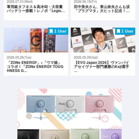
2026.07.01(Wed)
2026.06.19(Fri)
軍用級タフネス＆高冷却・大容量
田中美央さん、東山奈央さんも涙
バッテリー搭載！レノボ「Legio…
「プラグマタ」大ヒット記念！…
1 User
1 User
2026.05.26(Tue)
2026.05.09(Sat)
「ZONe ENERGY」×「ウマ娘」
【EVO Japan 2026】ヴァンパイ
コラボ！「ZONe ENERGY TOUG
アセイヴァー部門優勝のKaji選手
HNESS G…
…