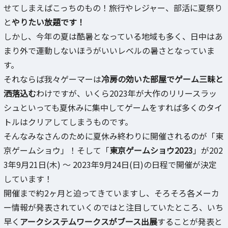
せてしまえばこっちのもの！旅行やレジャー、部活に夏祭り
と
やりたい放題です！
しかし、今年の夏は酷暑となっている地域も多く、日中はあ
まり外で運動しないほうがいいレベルの暑さとなっていま
す。
それならば我々ゲーマーは
冷房の効いた部屋でゲーム三昧と
洒落込む
わけですが、いくら2023年が大作のリリースラッ
シュといっても夏休みに集中してゲームをすれば多くのタイ
トルはクリアしてしまうものです。
そんなみなさんのために夏休み終わりに開催されるのが「東
京ゲームショウ」！そして「
東京ゲームショウ2023
」が202
3年9月21日(木) ～ 2023年9月24日(日)の日程で開催が決定
しています！
開催まで約2ヶ月と迫ってきていますし、そろそろ各メーカ
ー情報が発表されていくのではと注目していたところ、いち
早く
アークシステムワークスがブース出展
することが発表と