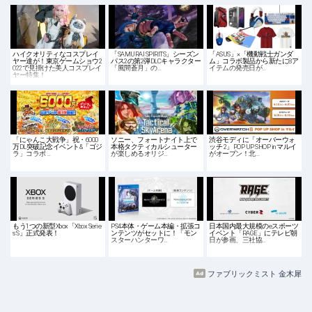
ハイクオリティなコスプレイ
「SAMURAI SPIRITS」シーズン
「ASUS」×「機動戦士ガンダ
ヤー達が！東京ゲームショウ2
パス2の第2弾DLCキャラクター
ム」コラボ製品から新たに8ア
022で見掛けた美人コスプレイ
「風間蒼月」の…
イテムの発売日が…
ヤー特集！
「にゃんこ大戦争」祝・6000
ソニー、フォートナイト上で
渋谷モディに「オーバーウォ
万DL突破記念イベント&「ゴジ
本格タクティカルシューター
ッチ 2」POP UP SHOP in マルイ
ラ」コラボ …
が楽しめるオリジ…
がオープン！北…
もう1つの新型Xbox「Xbox Serie
PS4本体・ゲーム本編・拡張コ
日本国内最大規模のeスポーツ
s S」正式発表！
ンテンツがセットに！「モン
イベント「RAGE」にテレビ朝
スターハンターワ…
日が参画、三社協…
ファブリックミスト 金木犀