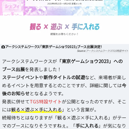
アークシステムワークス「東京ゲームショウ2023」ブース出展決定！
アークシステムワークスTGS特設サイト
アークシステムワークスが
「東京ゲームショウ2023」への
ブース出展
を発表しました！
ステージイベント
や
新作タイトルの試遊
など、来場者が楽し
めるイベントを用意するとのことですが、詳細に関しては
今
後のお知らせ
となるようです。
発表に併せて
TGS特設サイト
が公開となったのですが、そこ
には
観る×遊ぶ×手に入れる
」という言葉が。
続報待ちとはなりますが「観る×遊ぶ×手に入れる」がテー
マのブースになりそうですねぇ。「
手に入れる
」が気になり