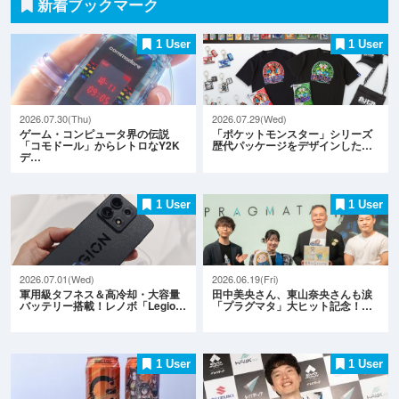
新着ブックマーク
1 User
1 User
2026.07.30(Thu)
2026.07.29(Wed)
ゲーム・コンピュータ界の伝説
「ポケットモンスター」シリーズ
「コモドール」からレトロなY2K
歴代パッケージをデザインした…
デ…
1 User
1 User
2026.07.01(Wed)
2026.06.19(Fri)
軍用級タフネス＆高冷却・大容量
田中美央さん、東山奈央さんも涙
バッテリー搭載！レノボ「Legio…
「プラグマタ」大ヒット記念！…
1 User
1 User