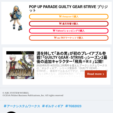
POP UP PARADE GUILTY GEAR STRIVE ブリジ
ット
Amazonで購入
楽天市場で購入
Yahoo!ショッピングで購入
au PAYマーケットで購入
満を持して「あの男」が初のプレイアブル参
戦！「GUILTY GEAR -STRIVE-」シーズン2最
後の追加キャラクター「飛鳥＝R♯」公開！
2023年5月14日(日)に25周年を迎えたアークシステムワークス
の「ギルティギア」シリーズ最新作「GUILTY GEAR -
STRIVE-」 最新作ではあるのですが、2021年6月の発売から間
もなく2年となり、2022年8月の「ブリジット」の配信から始
Read more
まったシーズン2の追加キャラクターも残すところあと1人とな
ってい
© ARC SYSTEM WORKS.
©CESA/Nikkei Business Publications, Inc. All rights reserved
アークシステムワークス
ギルティギア
TGS2023