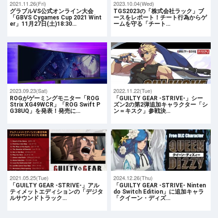
2021.11.26(Fri)
2023.10.04(Wed)
グラブルVS公式オンライン大会
TGS2023の「株式会社ラック」ブ
「GBVS Cygames Cup 2021 Wint
ースをレポート！チート行為からゲ
er」11月27日(土)18:30…
ームを守る「チート…
2023.09.23(Sat)
2022.11.22(Tue)
ROGがゲーミングモニター「ROG
「GUILTY GEAR -STRIVE-」シー
Strix XG49WCR」「ROG Swift P
ズン2の第2弾追加キャラクター「シ
G38UQ」を発表！発売に…
ン＝キスク」参戦決…
2021.05.25(Tue)
2024.12.26(Thu)
「GUILTY GEAR -STRIVE-」アル
「GUILTY GEAR -STRIVE- Ninten
ティメットエディションの「デジタ
do Switch Edition」に追加キャラ
ルサウンドトラック…
「クイーン・ディズ…