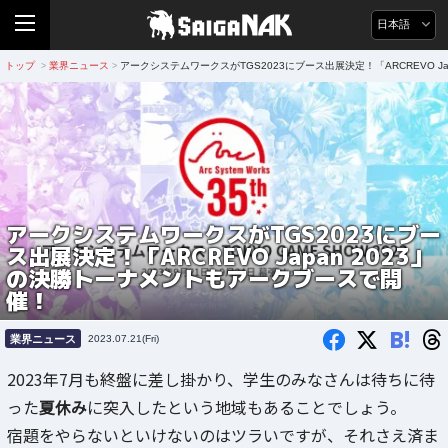
日本語
トップ
業界ニュース
アークシステムワークスがTGS2023にブース出展決定！「ARCREVO J
>
>
アークシステムワークスがTGS2023にブー
ス出展決定！「ARCREVO Japan 2023」
の決勝トーナメントもアークブースで開
催！
B!
業界ニュース
2023.07.21(Fri)
2023年7月も終盤に差し掛かり、学生のみなさんは待ちに待
った
夏休み
に突入したという地域もあることでしょう。
宿題をやらないといけないのはツラいですが、それさえ済ま