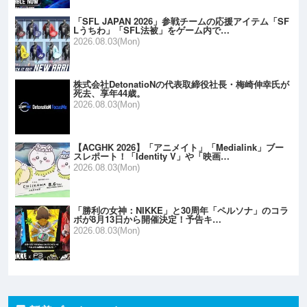
「SFL JAPAN 2026」参戦チームの応援アイテム「SF
Lうちわ」「SFL法被」をゲーム内で…
2026.08.03(Mon)
株式会社DetonatioNの代表取締役社長・梅崎伸幸氏が
死去、享年44歳。
2026.08.03(Mon)
【ACGHK 2026】「アニメイト」「Medialink」ブー
スレポート！「Identity V」や「映画…
2026.08.03(Mon)
「勝利の女神：NIKKE」と30周年「ペルソナ」のコラ
ボが8月13日から開催決定！予告キ…
2026.08.03(Mon)