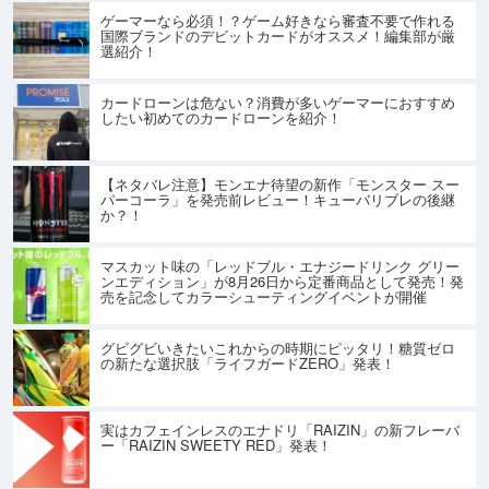
ゲーマーなら必須！？ゲーム好きなら審査不要で作れる
国際ブランドのデビットカードがオススメ！編集部が厳
選紹介！
カードローンは危ない？消費が多いゲーマーにおすすめ
したい初めてのカードローンを紹介！
【ネタバレ注意】モンエナ待望の新作「モンスター スー
パーコーラ」を発売前レビュー！キューバリブレの後継
か？！
マスカット味の「レッドブル・エナジードリンク グリー
ンエディション」が8月26日から定番商品として発売！発
売を記念してカラーシューティングイベントが開催
グビグビいきたいこれからの時期にピッタリ！糖質ゼロ
の新たな選択肢「ライフガードZERO」発表！
実はカフェインレスのエナドリ「RAIZIN」の新フレーバ
ー「RAIZIN SWEETY RED」発表！