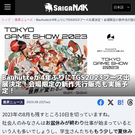
日本語
トップ
業界ニュース
Bauhutteが4年ぶりにTGS2023ブース出展決定！会場限定の新作先行
>
>
Bauhutteが4年ぶりにTGS2023ブース出
展決定！会場限定の新作先行販売も実施予
定！
B!
業界ニュース
2023.08.22(Tue)
2023年の8月も残すところ10日を切っていますね。
社会人のみなさんは
お盆休みが終わり
仕事が始まっていると
いう人も多いでしょうし、学生さんたちも
もう少しで夏休み