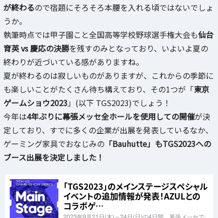
が終わる
ので宿題にそろそろ本腰を入れる頃ではないでしょ
うか。
執筆時点では甲子園こと全国高等学校野球選手権大会も
仙台
育英 vs 慶応の決勝
を残すのみとなっており、いよいよ夏の
終わりが近づいている感がありますね。
夏が終わるのは寂しいものがありますが、これからの季節に
も楽しいことがたくさん待ち構えており、その1つが「
東京
ゲームショウ2023
」(以下 TGS2023)でしょう！
今年は
4年ぶりに幕張メッセ全ホールを使用しての開催
が決
定しており、すでに多くの企業が出展を発表しているなか、
ゲーミング家具でおなじみの
「Bauhutte」もTGS2023への
ブース出展を決定しました！