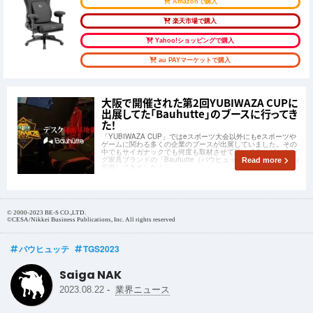
Amazonで購入
楽天市場で購入
Yahoo!ショッピングで購入
au PAYマーケットで購入
大阪で開催された第2回YUBIWAZA CUPに
出展してた「Bauhutte」のブースに行ってき
た！
「YUBIWAZA CUP」ではeスポーツ大会以外にもeスポーツや
ゲームに関わる多くの企業のブースが出展していました。その
中でもサイガナックでも何度も取材させて頂いてる、ゲーミン
グ家具ブランドの「Bauhutte（バウヒュッテ）」のブースにお
Read more
邪魔してきました！
© 2000-2023 BE-S CO.,LTD.
©CESA/Nikkei Business Publications, Inc. All rights reserved
バウヒュッテ
TGS2023
Saiga NAK
-
2023.08.22
業界ニュース