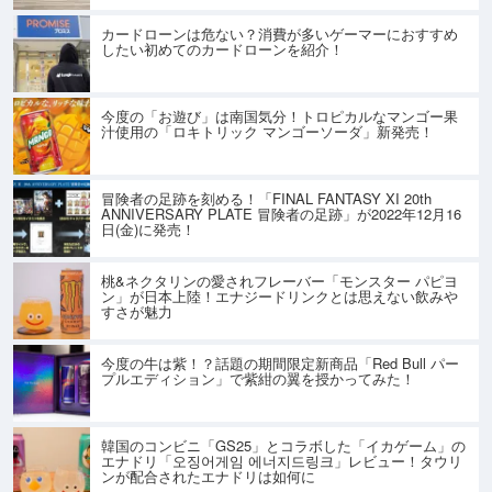
カードローンは危ない？消費が多いゲーマーにおすすめ
したい初めてのカードローンを紹介！
今度の「お遊び」は南国気分！トロピカルなマンゴー果
汁使用の「ロキトリック マンゴーソーダ」新発売！
冒険者の足跡を刻める！「FINAL FANTASY XI 20th
ANNIVERSARY PLATE 冒険者の足跡」が2022年12月16
日(金)に発売！
桃&ネクタリンの愛されフレーバー「モンスター パピヨ
ン」が日本上陸！エナジードリンクとは思えない飲みや
すさが魅力
今度の牛は紫！？話題の期間限定新商品「Red Bull パー
プルエディション」で紫紺の翼を授かってみた！
韓国のコンビニ「GS25」とコラボした「イカゲーム」の
エナドリ「오징어게임 에너지드링크」レビュー！タウリ
ンが配合されたエナドリは如何に