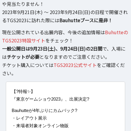
や見当たりません！
2023年9月21日(木) ～ 2023年9月24日(日)の日程で開催され
るTGS2023に訪れた際には
Bauhutteブースに是非！
現在公開されている出展内容、今後の追加情報は
Buhutteの
TGS2023特設サイト
をチェック！
一般公開日は9月23日(土)、9月24日(日)の2日間
で、入場に
は
チケットが必要
となりますのでご注意ください。
チケット購入については
TGS2023公式サイト
をご確認くだ
さい。
【?特報✨】
『東京ゲームショウ2023』、出展決定?
Bauhutteが4年ぶりにカムバック?
・レイアウト展示
・来場者対象オンライン物販