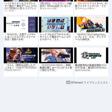
ハイクオリティなコスプレイ
5月22日は「パックマン」の誕
「ストリートファイター6」の
ヤー達が！東京ゲームショウ2
生日！Birthday記念プレゼント
新ファイティングパス「ミリ
022で見掛けた美人コスプレイ
キャンペーンが…
タリーシューター…
ヤー特集！
「RIGDOCKS」大型アップデー
レッドブルがプラチナスポン
「MARVEL Tōkon Fighting Souls」
ト＆バンドルプランリリース
サーとして東京ゲームショウ
にブレイド、ロキ、デッドプ
決定！最新AIを利…
をサポート「スト…
ールの参戦決…
「スト6」1周年を記念したグ
「GUILTY GEAR -STRIVE-」対戦
横須賀市内の高校生限定VALO
ッズも！「STREET FIGHTER 6 O
動画公開！オープンβテスト前
RANT大会「第2回 YOKOSUKA e-
FFICIAL POP UP …
に動きを予習し…
Sports Town Club…
EFlement ファブリックミスト