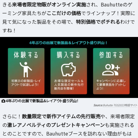
きる
来場者限定物販がオンライン実施
され、Bauhutteのゲ
ーミング家具たちが
ここだけの価格
でラインナップ！実際に
見て気になった製品をその場で、
特別価格でポチれる
わけで
すね！
4年ぶりの出展で新製品&レイアウト盛り沢山！
Buhutte TGS2023特設サイト
さらに！
数量限定で新作アイテムの先行販売
や、来場者限定
の
激レアノベルティのプレゼントキャンペーン
も実施される
とのことですので、Bauhutteブースを訪れない理由がもは