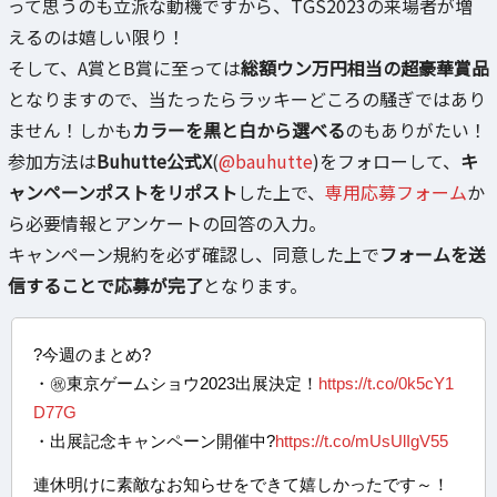
って思うのも立派な動機ですから、TGS2023の来場者が増
えるのは嬉しい限り！
そして、A賞とB賞に至っては
総額ウン万円相当の超豪華賞品
となりますので、当たったらラッキーどころの騒ぎではあり
ません！しかも
カラーを黒と白から選べる
のもありがたい！
参加方法は
Buhutte公式X
(
@bauhutte
)をフォローして、
キ
ャンペーンポストをリポスト
した上で、
専用応募フォーム
か
ら必要情報とアンケートの回答の入力。
キャンペーン規約を必ず確認し、同意した上で
フォームを送
信することで応募が完了
となります。
?今週のまとめ?
・㊗️東京ゲームショウ2023出展決定！
https://t.co/0k5cY1
D77G
・出展記念キャンペーン開催中?
https://t.co/mUsUlIgV55
連休明けに素敵なお知らせをできて嬉しかったです～！