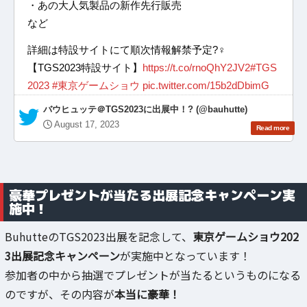
・あの大人気製品の新作先行販売
など
詳細は特設サイトにて順次情報解禁予定?‍♀️
【TGS2023特設サイト】
https://t.co/rnoQhY2JV2
#TGS
2023
#東京ゲームショウ
pic.twitter.com/15b2dDbimG
— バウヒュッテ＠TGS2023に出展中！? (@bauhutte)
August 17, 2023
豪華プレゼントが当たる出展記念キャンペーン実
施中！
BuhutteのTGS2023出展を記念して、
東京ゲームショウ202
3出展記念キャンペーン
が実施中となっています！
参加者の中から抽選でプレゼントが当たるというものになる
のですが、その内容が
本当に豪華！