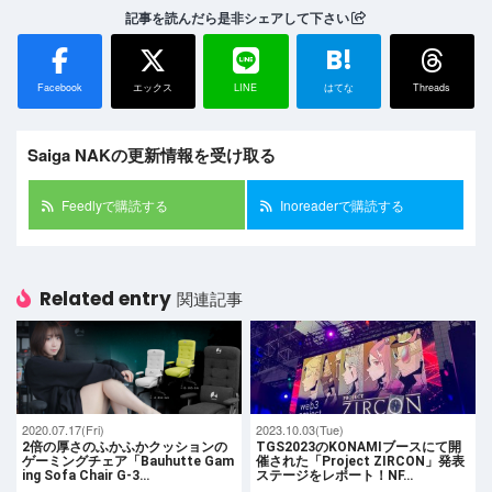
記事を読んだら是非シェアして下さい
B!
Facebook
エックス
LINE
はてな
Threads
Saiga NAKの更新情報を受け取る
Feedlyで購読する
Inoreaderで購読する
Related entry
関連記事
2020.07.17(Fri)
2023.10.03(Tue)
2倍の厚さのふかふかクッションの
TGS2023のKONAMIブースにて開
ゲーミングチェア「Bauhutte Gam
催された「Project ZIRCON」発表
ing Sofa Chair G-3…
ステージをレポート！NF…