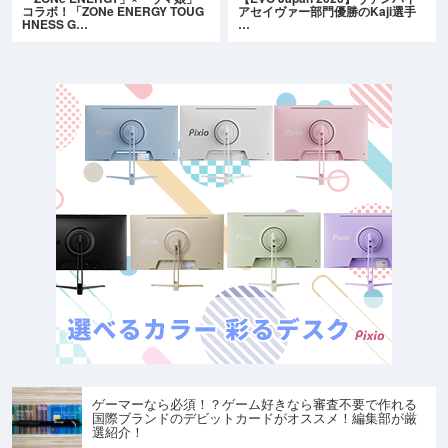
コラボ！「ZONe ENERGY TOUG
アセイヴァー部門優勝のKaji選手
HNESS G…
…
ゲーマーなら必須！？ゲーム好きなら審査不要で作れる
国際ブランドのデビットカードがオススメ！編集部が厳
選紹介！