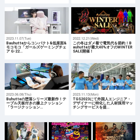
2023.11.07(Tue)
2022.12.21(Wed)
Bauhutteからコンパクト&低座面&
この冬はダメ着で電気代を節約！B
モコモコ「ガールズゲーミングチェ
auhutteが最大40%オフのWINTER
ア G-22…
SALE開催！
2023.06.08(Thu)
2023.11.13(Mon)
Buhutteの堕落シリーズ最新作！テ
TGS2023にて外国人エンジニア・
ーブル天板付きの膝上クッション
デザイナーに特化した人材採用マッ
「ラージクッション…
チングサービスを提…