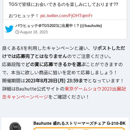
TGSで皆様にお会いできるのを楽しみにしております??
おつヒュッテ！
pic.twitter.com/FjOHTqimFr
— バウヒュッテ＠TGS2023に出展中！? (@bauhutte)
August 18, 2023
良くあるXを利用したキャンペーンと違い、
リポストしただ
けでは応募完了とはなりません
のでご注意ください。
応募段階で
どの賞に応募できるかを選ぶ
ことができますの
で、本当に欲しい商品に狙いを定めて応募しましょう！
開催期間は
2023年8月28日(月) 23:59まで
となっています！
詳細はBauhutte公式サイトの
東京ゲームショウ2023出展記
念キャンペーンページ
をご確認ください！
Bauhutte 盛れるストリーマーズチェア G-210-BK