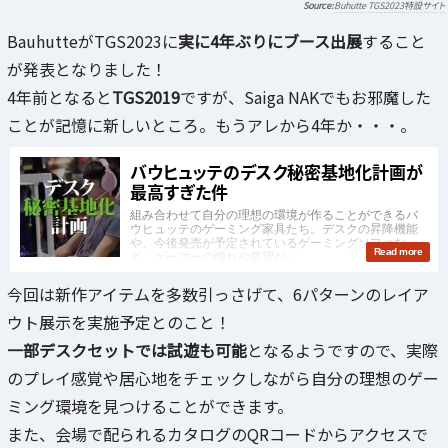
Buhutte TGS2023特設サイト
BauhutteがTGS2023に
実に4年ぶりにブース出展
すること
が発表となりました！
4年前となると
TGS2019
ですが、Saiga NAKでもお邪魔した
ことが記憶に新しいところ。もうアレから4年か・・・。
今回は新作アイテムを多数引っさげて、6パターンのレイア
ウト展示を実施予定とのこと！
一部デスクセットでは試遊も可能
となるようですので、実際
のプレイ感覚や居心地をチェックしながら自分の理想のゲー
ミング環境を見つけることができます。
また、会場で配られるカタログのQRコードからアクセスで