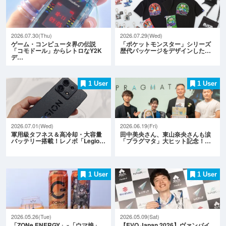
2026.07.30(Thu)
2026.07.29(Wed)
ゲーム・コンピュータ界の伝説
「ポケットモンスター」シリーズ
「コモドール」からレトロなY2K
歴代パッケージをデザインした…
デ…
1 User
1 User
2026.07.01(Wed)
2026.06.19(Fri)
軍用級タフネス＆高冷却・大容量
田中美央さん、東山奈央さんも涙
バッテリー搭載！レノボ「Legio…
「プラグマタ」大ヒット記念！…
1 User
1 User
2026.05.26(Tue)
2026.05.09(Sat)
「ZONe ENERGY」×「ウマ娘」
【EVO Japan 2026】ヴァンパイ