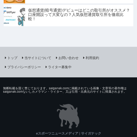
仮想通貨(暗号通貨)デビューはどこの取引所がオススメ？
口座開設って大変なの？人気仮想通貨取引所を徹底比
較！
トップ
当サイトについて
お問い合わせ
利用規約
プライバシーポリシー
ライター募集中
無断転載を固く禁じております。saiganak.comに掲載されている画像・文章等の著作権は
saiganak.comないしカメラマン・ライター、又は引用・出典元のサイトに帰属されます。
eスポーツニュースメディア | サイガナック