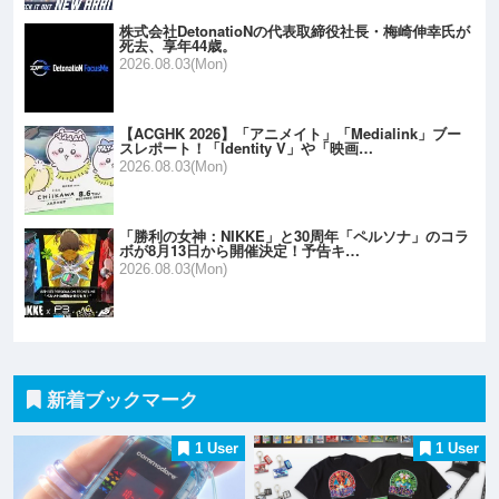
株式会社DetonatioNの代表取締役社長・梅崎伸幸氏が
死去、享年44歳。
2026.08.03(Mon)
【ACGHK 2026】「アニメイト」「Medialink」ブー
スレポート！「Identity V」や「映画…
2026.08.03(Mon)
「勝利の女神：NIKKE」と30周年「ペルソナ」のコラ
ボが8月13日から開催決定！予告キ…
2026.08.03(Mon)
新着ブックマーク
1 User
1 User