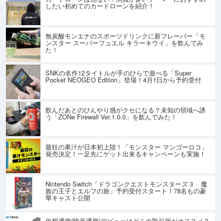
したい初めてのカードローンを紹介！
無炭酸モンエナのスポーツドリンクに新フレーバー「モ
ンスター スーパーフュエル キラーキウイ」を飲んでみ
た！
SNKの名作12タイトルが手のひらで遊べる「Super
Pocket NEOGEO Edition」登場！4月1日から予約受付
飲んだあとのひんやり感がクセになる？未知の領域へ誘
う「ZONe Firewall Ver.1.0.0」を飲んでみた！
最狂の果汁が日本初上陸！「モンスター マンゴーロコ」
発売決定！一足先にゲット出来るキャンペーンも実施！
Nintendo Switch「ドラゴンクエストモンスターズ３ 魔
族の王子とエルフの旅」予約受付スタート！78名もの豪
華キャスト公開
仮想通貨(暗号通貨)デビューはどこの取引所がオススメ？