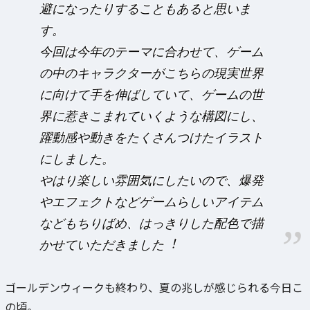
避になったりすることもあると思いま
す。
今回は今年のテーマに合わせて、ゲーム
の中のキャラクターがこちらの現実世界
に向けて手を伸ばしていて、ゲームの世
界に惹きこまれていくような構図にし、
躍動感や動きをたくさんつけたイラスト
にしました。
やはり楽しい雰囲気にしたいので、爆発
やエフェクトなどゲームらしいアイテム
などもちりばめ、はっきりした配色で描
かせていただきました︕
ゴールデンウィークも終わり、夏の兆しが感じられる今日こ
の頃。