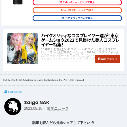
Yahoo!ショッピングで購入
au PAYマーケットで購入
ヤマダウェブコムで購入
ハイクオリティなコスプレイヤー達が！東京
ゲームショウ2022で見掛けた美人コスプレ
イヤー特集！
10月31日と言えばハロウィン、ハロウィンと言えばコスプ
レ。「そういえば東京ゲームショウ2022のコスプレイヤーさ
んのフォトレポートをアップしていない・・・」と気付いてし
まいました！そんなわけで1ヶ月半遅れのTGS2022で見掛けた
Read more
美人コスプレイヤーさん特集です！
©2002-2023 CESA/Nikkei Business Publications, Inc. All rights reserved
TGS2023
Saiga NAK
-
2023.05.18
業界ニュース
記事を読んだら是非シェアして下さい