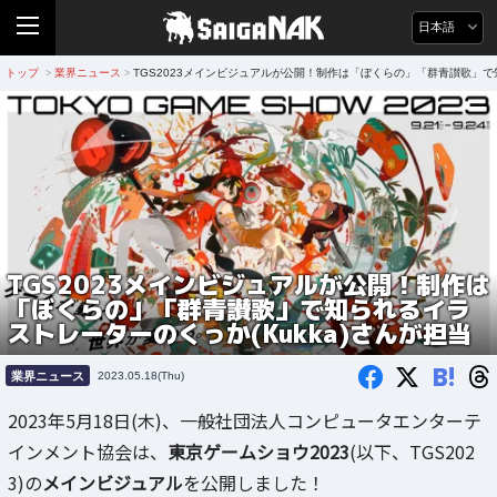
日本語
トップ
業界ニュース
TGS2023メインビジュアルが公開！制作は「ぼくらの」「群青讃歌」で知
>
>
TGS2023メインビジュアルが公開！制作は
「ぼくらの」「群青讃歌」で知られるイラ
ストレーターのくっか(Kukka)さんが担当
B!
業界ニュース
2023.05.18(Thu)
2023年5月18日(木)、一般社団法人コンピュータエンターテ
インメント協会は、
東京ゲームショウ2023
(以下、TGS202
3)の
メインビジュアル
を公開しました！