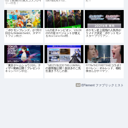
022で見掛けた美人コスプレイ
5月16日(月)11:00…
た！
ヤー特集！
「ポケモンフレンズ」が7月22
LoLの全チャンピオン、VALOR
ポケモン史上屈指の人気作が
日からNintendo Switch、スマー
ANTの全エージェントが使え
リメイク決定「ポケットモン
トフォン向け…
るXbox Game Pass特…
スター ブリリアン…
「東京ゲームショウ 2026」テ
「MELTY BLOOD: TWI-LUMINA」
FF7R×THE FIRST TAKEコラボ！
ィザー動画公開！プレゼント
の新情報公開！奈須きのこ先
ローレン・オルレッド、植松
キャンペーンや公…
生書き下ろしの新…
伸夫らがテーマソ…
EFlement ファブリックミスト