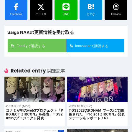
B!
Facebook
エックス
LINE
はてな
Threads
Saiga NAKの更新情報を受け取る
Feedlyで購読する
Inoreaderで購読する
Related entry
関連記事
2023.09.11(Mon)
2023.10.03(Tue)
コナミが初のweb3プロジェクト「P
TGS2023のKONAMIブースにて開
ROJECT ZIRCON」を発表、TGS2
催された「Project ZIRCON」発表
023でプロジェクト発表…
ステージをレポート！NF…