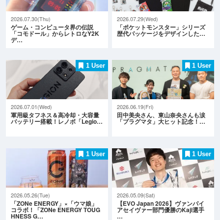
2026.07.30(Thu)
2026.07.29(Wed)
ゲーム・コンピュータ界の伝説
「ポケットモンスター」シリーズ
「コモドール」からレトロなY2K
歴代パッケージをデザインした…
デ…
1 User
1 User
2026.07.01(Wed)
2026.06.19(Fri)
軍用級タフネス＆高冷却・大容量
田中美央さん、東山奈央さんも涙
バッテリー搭載！レノボ「Legio…
「プラグマタ」大ヒット記念！…
1 User
1 User
2026.05.26(Tue)
2026.05.09(Sat)
「ZONe ENERGY」×「ウマ娘」
【EVO Japan 2026】ヴァンパイ
コラボ！「ZONe ENERGY TOUG
アセイヴァー部門優勝のKaji選手
HNESS G…
…