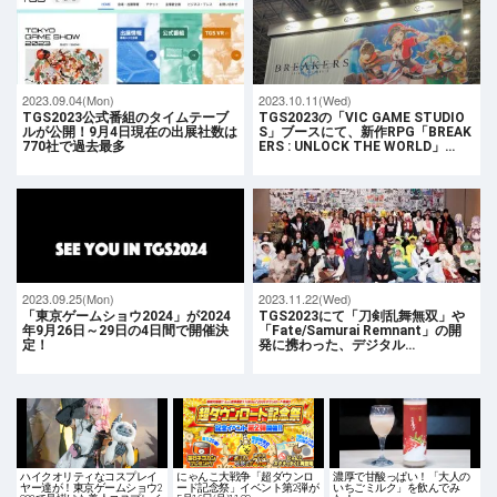
2023.09.04(Mon)
2023.10.11(Wed)
TGS2023公式番組のタイムテーブ
TGS2023の「VIC GAME STUDIO
ルが公開！9月4日現在の出展社数は
S」ブースにて、新作RPG「BREAK
770社で過去最多
ERS : UNLOCK THE WORLD」…
2023.09.25(Mon)
2023.11.22(Wed)
「東京ゲームショウ2024」が2024
TGS2023にて「刀剣乱舞無双」や
年9月26日～29日の4日間で開催決
「Fate/Samurai Remnant」の開
定！
発に携わった、デジタル…
ハイクオリティなコスプレイ
にゃんこ大戦争「超ダウンロ
濃厚で甘酸っぱい！「大人の
ヤー達が！東京ゲームショウ2
ード記念祭」イベント第2弾が
いちごミルク」を飲んでみ