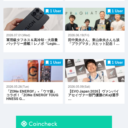
1 User
1 User
2026.07.01(Wed)
2026.06.19(Fri)
軍用級タフネス＆高冷却・大容量
田中美央さん、東山奈央さんも涙
バッテリー搭載！レノボ「Legio…
「プラグマタ」大ヒット記念！…
1 User
1 User
2026.05.26(Tue)
2026.05.09(Sat)
「ZONe ENERGY」×「ウマ娘」
【EVO Japan 2026】ヴァンパイ
コラボ！「ZONe ENERGY TOUG
アセイヴァー部門優勝のKaji選手
HNESS G…
…