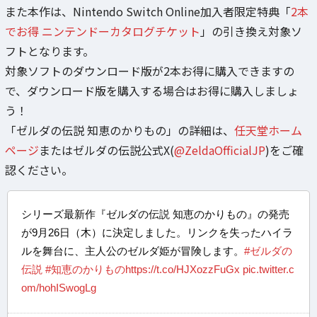
また本作は、Nintendo Switch Online加入者限定特典「
2本
でお得 ニンテンドーカタログチケット
」の引き換え対象ソ
フトとなります。
対象ソフトのダウンロード版が2本お得に購入できますの
で、ダウンロード版を購入する場合はお得に購入しましょ
う！
「ゼルダの伝説 知恵のかりもの」の詳細は、
任天堂ホーム
ページ
またはゼルダの伝説公式X(
@ZeldaOfficialJP
)をご確
認ください。
シリーズ最新作『ゼルダの伝説 知恵のかりもの』の発売
が9月26日（木）に決定しました。リンクを失ったハイラ
ルを舞台に、主人公のゼルダ姫が冒険します。
#ゼルダの
伝説
#知恵のかりもの
https://t.co/HJXozzFuGx
pic.twitter.c
om/hohISwogLg