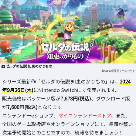
ゼルダの伝説 知恵のかりもの
任天堂ホームページ
シリーズ最新作「ゼルダの伝説 知恵のかりもの」は、
2024
年9月26日(木)
にNintendo Switchにて発売されます。
販売価格はパッケージ版が
7,678円(税込)
、ダウンロード版
が
7,600円(税込)
となります。
ニンテンドーeショップ、
マイニンテンドーストア
、また、
全国のゲーム取扱店やオンラインショップにて、準備が整い
次第予約開始とのことですので、続報を待ちましょう！