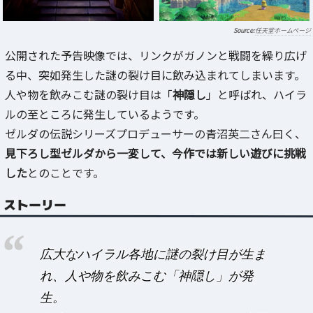
任天堂ホームページ
公開された予告映像では、リンクがガノンと戦闘を繰り広げ
る中、突如発生した謎の裂け目に飲み込まれてしまいます。
人や物を飲みこむ謎の裂け目は「
神隠し
」と呼ばれ、ハイラ
ルの至ところに発生しているようです。
ゼルダの伝説シリーズプロデューサーの青沼英二さん曰く、
見下ろし型ゼルダから一変して、今作では新しい遊びに挑戦
した
とのことです。
ストーリー
広大なハイラル各地に謎の裂け目が生ま
れ、人や物を飲みこむ「神隠し」が発
生。