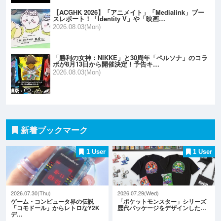
【ACGHK 2026】「アニメイト」「Medialink」ブー
スレポート！「Identity V」や「映画…
2026.08.03(Mon)
「勝利の女神：NIKKE」と30周年「ペルソナ」のコラ
ボが8月13日から開催決定！予告キ…
2026.08.03(Mon)
新着ブックマーク
1 User
1 User
2026.07.30(Thu)
2026.07.29(Wed)
ゲーム・コンピュータ界の伝説
「ポケットモンスター」シリーズ
「コモドール」からレトロなY2K
歴代パッケージをデザインした…
デ…