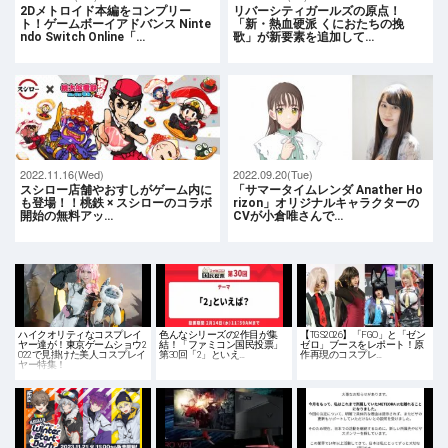
2Dメトロイド本編をコンプリー
リバーシティガールズの原点！
ト！ゲームボーイアドバンス Ninte
「新・熱血硬派 くにおたちの挽
ndo Switch Online「…
歌」が新要素を追加して…
2022.11.16(Wed)
2022.09.20(Tue)
スシロー店舗やおすしがゲーム内に
「サマータイムレンダ Anather Ho
も登場！！桃鉄 × スシローのコラボ
rizon」オリジナルキャラクターの
開始の無料アッ…
CVが小倉唯さんで…
ハイクオリティなコスプレイ
色んなシリーズの2作目が集
【TGS2026】「FGO」と「ゼン
ヤー達が！東京ゲームショウ2
結！「ファミコン国民投票」
ゼロ」ブースをレポート！原
022で見掛けた美人コスプレイ
第30回「2」といえ…
作再現のコスプレ…
ヤー特集！