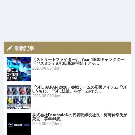
最新記事
「ストリートファイター6」Year 4追加キャラクター
「ヤスミン」8月3日配信開始！アッ…
2026.08.03(Mon)
「SFL JAPAN 2026」参戦チームの応援アイテム「SF
Lうちわ」「SFL法被」をゲーム内で…
2026.08.03(Mon)
株式会社DetonatioNの代表取締役社長・梅崎伸幸氏が
死去、享年44歳。
2026.08.03(Mon)