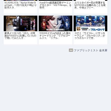
NIJISANJI EN「Noctyx Winter St
Acerが1ms超高速応答ゲーミン
ユリコタイガー氏が所属する
art Dash!」11月21日(火)11時より
グモニター「VG271Pbmiipx」を
METEORA st.を離れることを発
販売スタ…
発売
表。今後はフリー…
家具メーカーの「IKEA」が何
YOSHIKIイズムの詰まった新エ
コナミ「ウイコレ」にサッカ
故かTGS2021に出展していたの
ナジードリンク「リアルゴー
ーアニメ「ブルーロック」が
で覗いてみたらす…
ルド X」「リアル…
コラボカードで登…
ファブリックミスト 金木犀