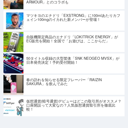
ARMOUR」とのコラボも
マツキヨのエナドリ「EXSTRONG」に100mlあたりカフ
ェイン100mgのイカれた新メンバーが登場！
自販機限定商品のエナドリ「LOKITRICK ENERGY」が
EC販売を開始！全国で「お遊びは、ここからだ」
50タイトル収録の大型筐体「SNK NEOGEO MVSX」が
日本発売決定！予約受付開始！
春の訪れを知らせる限定フレーバー「RAIZIN
SAKURA」を飲んでみた
仮想通貨(暗号通貨)デビューはどこの取引所がオススメ？
口座開設って大変なの？人気仮想通貨取引所を徹底比
較！