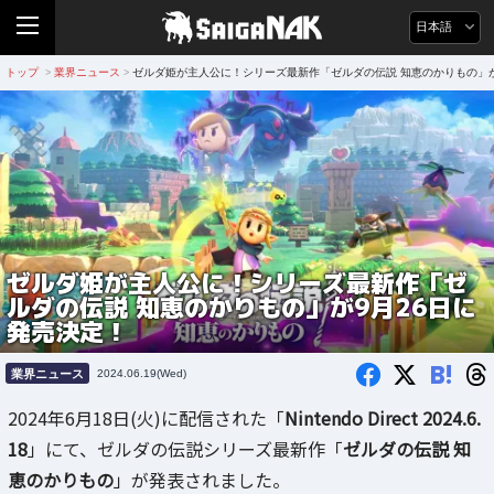
日本語
トップ
業界ニュース
ゼルダ姫が主人公に！シリーズ最新作「ゼルダの伝説 知恵のかりもの」が
>
>
ゼルダ姫が主人公に！シリーズ最新作「ゼ
ルダの伝説 知恵のかりもの」が9月26日に
発売決定！
B!
業界ニュース
2024.06.19(Wed)
2024年6月18日(火)に配信された「
Nintendo Direct 2024.6.
18
」にて、ゼルダの伝説シリーズ最新作「
ゼルダの伝説 知
恵のかりもの
」が発表されました。