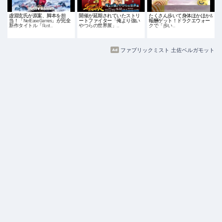
虚淵玄氏が原案、脚本を担
開催が延期されていたストリ
たくさん歩いて身体ほかほか&
当！「NetEase Games」が完全
ートファイター「俺より強い
報酬ゲット！ドラクエウォー
新作タイトル「Rust…
やつらの世界展」…
クで「歩い…
ファブリックミスト 土佐ベルガモット