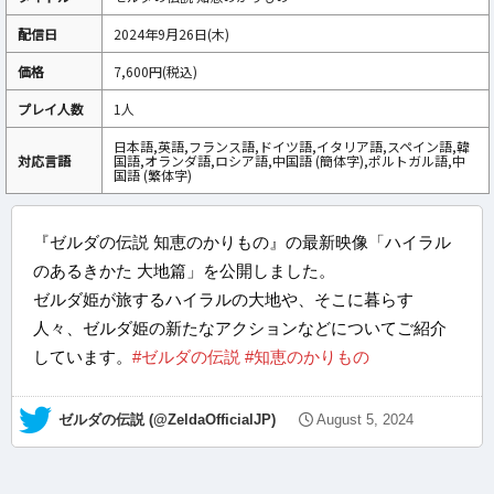
配信日
2024年9月26日(木)
価格
7,600円(税込)
プレイ人数
1人
日本語,英語,フランス語,ドイツ語,イタリア語,スペイン語,韓
対応言語
国語,オランダ語,ロシア語,中国語 (簡体字),ポルトガル語,中
国語 (繁体字)
『ゼルダの伝説 知恵のかりもの』の最新映像「ハイラル
のあるきかた 大地篇」を公開しました。
ゼルダ姫が旅するハイラルの大地や、そこに暮らす
人々、ゼルダ姫の新たなアクションなどについてご紹介
しています。
#ゼルダの伝説
#知恵のかりもの
— ゼルダの伝説 (@ZeldaOfficialJP)
August 5, 2024