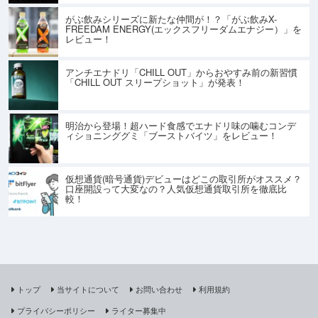
がぶ飲みシリーズに新たな仲間が！？「がぶ飲みX-
FREEDAM ENERGY(エックスフリーダムエナジー）」を
レビュー！
アンチエナドリ「CHILL OUT」からおやすみ前の新習慣
「CHILL OUT スリープショット」が発表！
明治から登場！超ハード食感でエナドリ味の噛むコンデ
ィショニンググミ「ブーストバイツ」をレビュー！
仮想通貨(暗号通貨)デビューはどこの取引所がオススメ？
口座開設って大変なの？人気仮想通貨取引所を徹底比
較！
トップ
当サイトについて
お問い合わせ
利用規約
プライバシーポリシー
ライター募集中