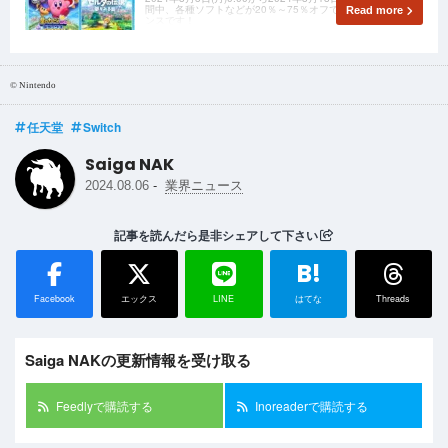
間中、各種ソフトなどが20％～75％オフでゲットできるチャ
Read more
ンスです！
© Nintendo
任天堂
Switch
Saiga NAK
-
2024.08.06
業界ニュース
記事を読んだら是非シェアして下さい
B!
Facebook
エックス
LINE
はてな
Threads
Saiga NAKの更新情報を受け取る
Feedlyで購読する
Inoreaderで購読する