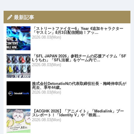
最新記事
「ストリートファイター6」Year 4追加キャラクター
「ヤスミン」8月3日配信開始！アッ…
2026.08.03(Mon)
「SFL JAPAN 2026」参戦チームの応援アイテム「SF
Lうちわ」「SFL法被」をゲーム内で…
2026.08.03(Mon)
株式会社DetonatioNの代表取締役社長・梅崎伸幸氏が
死去、享年44歳。
2026.08.03(Mon)
【ACGHK 2026】「アニメイト」「Medialink」ブー
スレポート！「Identity V」や「映画…
2026.08.03(Mon)