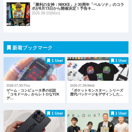
「勝利の女神：NIKKE」と30周年「ペルソナ」のコラ
ボが8月13日から開催決定！予告キ…
2026.08.03(Mon)
新着ブックマーク
1 User
1 User
2026.07.30(Thu)
2026.07.29(Wed)
ゲーム・コンピュータ界の伝説
「ポケットモンスター」シリーズ
「コモドール」からレトロなY2K
歴代パッケージをデザインした…
デ…
1 User
1 User