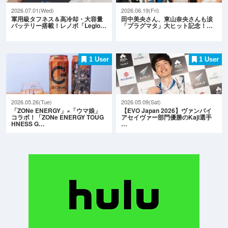
2026.07.01(Wed)
2026.06.19(Fri)
軍用級タフネス＆高冷却・大容量
田中美央さん、東山奈央さんも涙
バッテリー搭載！レノボ「Legio…
「プラグマタ」大ヒット記念！…
1 User
1 User
2026.05.26(Tue)
2026.05.09(Sat)
「ZONe ENERGY」×「ウマ娘」
【EVO Japan 2026】ヴァンパイ
コラボ！「ZONe ENERGY TOUG
アセイヴァー部門優勝のKaji選手
HNESS G…
…