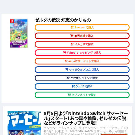
ゼルダの伝説 知恵のかりもの
Amazonで購入
楽天市場で購入
メルカリで探す
Yahoo!ショッピングで購入
au PAYマーケットで購入
ヤマダウェブコムで購入
ゲオオンラインで探す
Qoo10で探す
セブンネットで探す
8月5日より「Nintendo Switch サマーセー
ル」スタート！あつ森や桃鉄、ゼルダの伝説
などがラインナップに登場！
ニンテンドーeショップ、マイニンテンドーストアにて、2024
年8月5日(月)より「Nintendo Switch サマーセール」が開催！
2024年8月5日(月)0:00から2024年8月18日(日)23:59までの期