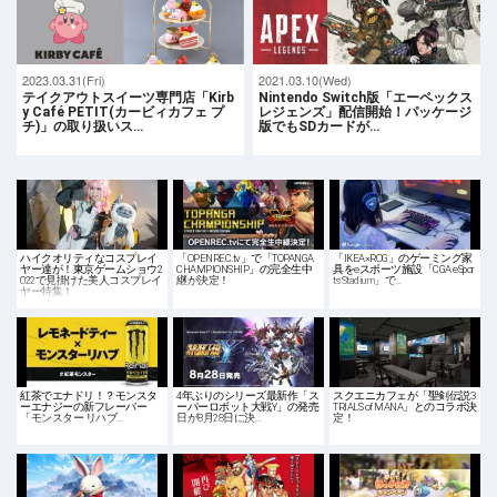
2023.03.31(Fri)
2021.03.10(Wed)
テイクアウトスイーツ専門店「Kirb
Nintendo Switch版「エーペックス
y Café PETIT(カービィカフェ プ
レジェンズ」配信開始！パッケージ
チ)」の取り扱いス…
版でもSDカードが…
ハイクオリティなコスプレイ
「OPENREC.tv」で「TOPANGA
「IKEA×ROG」のゲーミング家
ヤー達が！東京ゲームショウ2
CHAMPIONSHIP」の完全生中
具をeスポーツ施設「CGA eSpor
022で見掛けた美人コスプレイ
継が決定！
ts Stadium」で…
ヤー特集！
紅茶でエナドリ！？モンスタ
4年ぶりのシリーズ最新作「ス
スクエニカフェが「聖剣伝説3
ーエナジーの新フレーバー
ーパーロボット大戦Y」の発売
TRIALS of MANA」とのコラボ決
「モンスター リハブ…
日が8月28日に決…
定！