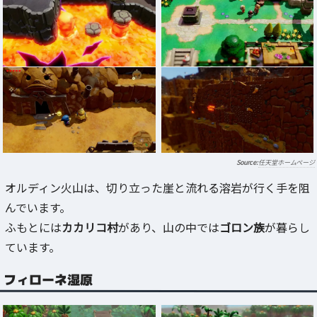
任天堂ホームページ
オルディン火山は、切り立った崖と流れる溶岩が行く手を阻
んでいます。
ふもとには
カカリコ村
があり、山の中では
ゴロン族
が暮らし
ています。
フィローネ湿原