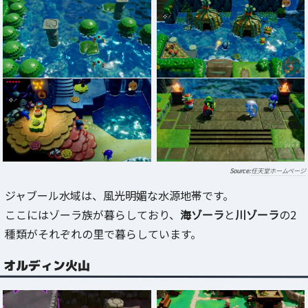
任天堂ホームページ
ジャブール水域は、風光明媚な水源地帯です。
ここにはゾーラ族が暮らしており、
海ゾーラ
と
川ゾーラ
の2
種類がそれぞれの里で暮らしています。
オルディン火山