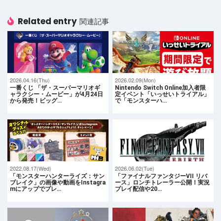
Related entry
関連記事
2026.04.16(Thu)
2026.02.09(Mon)
一番くじ 「ザ・スーパーマリオギ
Nintendo Switch Online加入者限
ャラクシー・ムービー」が4月24日
定イベント「いっせいトライアル」
から発売！ビッグ…
で「モンスターハ…
2022.08.17(Wed)
2026.06.02(Tue)
「モンスターハンターライズ：サン
「ファイナルファンタジーVII リバ
ブレイク」の画像や動画をInstagra
ース」ロンチトレーラー公開！実況
mにアップでプレ…
プレイ配信や20…