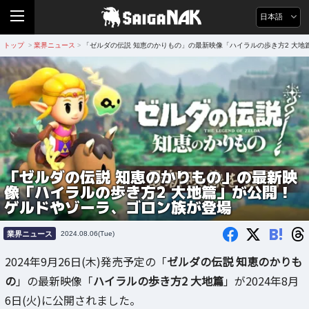
日本語
トップ
業界ニュース
「ゼルダの伝説 知恵のかりもの」の最新映像「ハイラルの歩き方2 大
>
>
「ゼルダの伝説 知恵のかりもの」の最新映
像「ハイラルの歩き方2 大地篇」が公開！
ゲルドやゾーラ、ゴロン族が登場
B!
業界ニュース
2024.08.06(Tue)
2024年9月26日(木)発売予定の「
ゼルダの伝説 知恵のかりも
の
」の最新映像「
ハイラルの歩き方2 大地篇
」が2024年8月
6日(火)に公開されました。