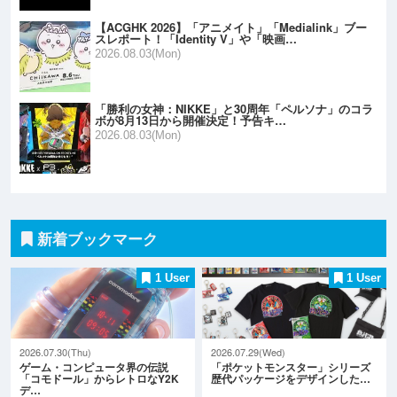
【ACGHK 2026】「アニメイト」「Medialink」ブー
スレポート！「Identity V」や「映画…
2026.08.03(Mon)
「勝利の女神：NIKKE」と30周年「ペルソナ」のコラ
ボが8月13日から開催決定！予告キ…
2026.08.03(Mon)
新着ブックマーク
1 User
1 User
2026.07.30(Thu)
2026.07.29(Wed)
ゲーム・コンピュータ界の伝説
「ポケットモンスター」シリーズ
「コモドール」からレトロなY2K
歴代パッケージをデザインした…
デ…