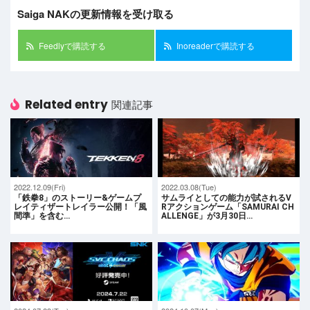
Saiga NAKの更新情報を受け取る
Feedlyで購読する
Inoreaderで購読する
Related entry
関連記事
2022.12.09(Fri)
2022.03.08(Tue)
「鉄拳8」のストーリー&ゲームプ
サムライとしての能力が試されるV
レイティザートレイラー公開！「風
Rアクションゲーム「SAMURAI CH
間準」を含む…
ALLENGE」が3月30日…