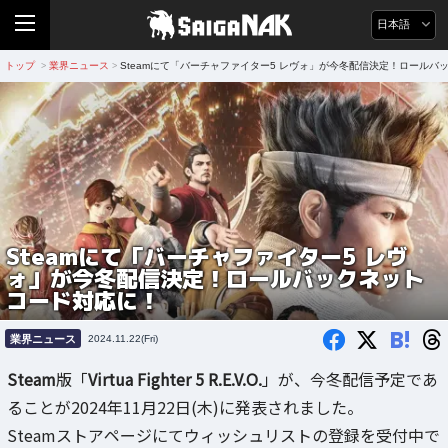
日本語
トップ
業界ニュース
Steamにて「バーチャファイター5 レヴォ」が今冬配信決定！ロールバ
>
>
Steamにて「バーチャファイター5 レヴ
ォ」が今冬配信決定！ロールバックネット
コード対応に！
B!
業界ニュース
2024.11.22(Fri)
Steam
版「
Virtua Fighter 5 R.E.V.O.
」が、今冬配信予定であ
ることが2024年11月22日(木)に発表されました。
Steamストアページにてウィッシュリストの登録を受付中で