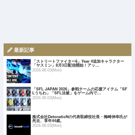
最新記事
「ストリートファイター6」Year 4追加キャラクター
「ヤスミン」8月3日配信開始！アッ…
2026.08.03(Mon)
「SFL JAPAN 2026」参戦チームの応援アイテム「SF
Lうちわ」「SFL法被」をゲーム内で…
2026.08.03(Mon)
株式会社DetonatioNの代表取締役社長・梅崎伸幸氏が
死去、享年44歳。
2026.08.03(Mon)