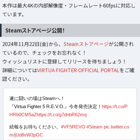
本作は最大4Kの内部解像度・フレームレート60fpsに対応し
ています。
Steamストアページ公開！
2024年11月22日(金)から、
Steamストアページ
が公開され
ているので、チェックをお忘れなく！
ウィッシュリストに登録してリリースを待ちましょう！
詳細については
VIRTUA FIGHTER OFFICIAL PORTAL
をご確
認ください。
遂に闘いの場はSteamへ！
『Virtua Fighter 5 R.E.V.O.』今冬発売決定！
https://t.co/P
HRb0CM5aZ
https://t.co/g7dnbR62mq
続報をお待ちください。
#VF5REVO
#Steam
pic.twitter.co
m/jUd8vW3pGC