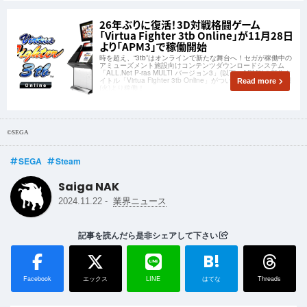
26年ぶりに復活！3D対戦格闘ゲーム
「Virtua Fighter 3tb Online」が11月28日
より「APM3」で稼働開始
時を超え、“3tb”はオンラインで新たな舞台へ！セガが稼働中の
アミューズメント施設向けコンテンツダウンロードシステム
「ALL.Net P-ras MULTI バージョン3」(以下、APM3)の新作タ
イトル「Virtua Fighter 3tb Online」がついに2023年11月28日
Read more
(火)より稼働！
©SEGA
SEGA
Steam
Saiga NAK
-
2024.11.22
業界ニュース
記事を読んだら是非シェアして下さい
B!
Facebook
エックス
LINE
はてな
Threads