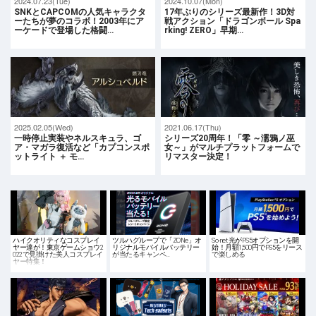
2024.07.23(Tue)
2024.10.07(Mon)
SNKとCAPCOMの人気キャラクタ
17年ぶりのシリーズ最新作！3D対
ーたちが夢のコラボ！2003年にア
戦アクション「ドラゴンボール Spa
ーケードで登場した格闘…
rking! ZERO」早期…
2025.02.05(Wed)
2021.06.17(Thu)
一時停止実装やネルスキュラ、ゴ
シリーズ20周年！「零 ～濡鴉ノ巫
ア・マガラ復活など「カプコンスポ
女～」がマルチプラットフォームで
ットライト ＋ モ…
リマスター決定！
ハイクオリティなコスプレイ
ツルハグループで「ZONe」オ
So-net 光がPS5オプションを開
ヤー達が！東京ゲームショウ2
リジナルモバイルバッテリー
始！月額1,500円でPS5をリース
022で見掛けた美人コスプレイ
が当たるキャンペ…
で楽しめる
ヤー特集！