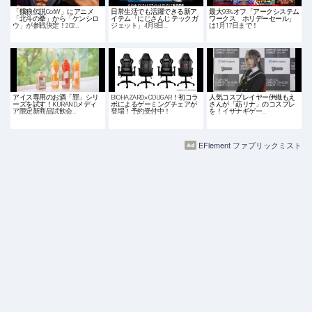
「餓狼伝説CotW」にアニメ
日常生活でも活躍できる新ア
最大93%オフ「アークシステム
「北斗の拳」から「ケンシロ
イテム「にじさんじ テックガ
ワークス ホリデーセール」
ウ」が参戦決定！202…
ジェット」4月8日…
は1月17日まで！
アイス専用のお酒「罪」シリ
BIOHAZARD× COUGAR！初コラ
人気コスプレイヤー伊織もえ
ーズを試す！KURANDメディ
ボによるゲーミングチェアが
さんが「莇リナ」のコスプレ
ア限定新商品試飲会…
登場！予約受付中！
を！イザナギゲー…
EFlement ファブリックミスト