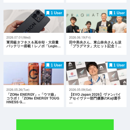
1 User
1 User
2026.07.01(Wed)
2026.06.19(Fri)
軍用級タフネス＆高冷却・大容量
田中美央さん、東山奈央さんも涙
バッテリー搭載！レノボ「Legio…
「プラグマタ」大ヒット記念！…
1 User
1 User
2026.05.26(Tue)
2026.05.09(Sat)
「ZONe ENERGY」×「ウマ娘」
【EVO Japan 2026】ヴァンパイ
コラボ！「ZONe ENERGY TOUG
アセイヴァー部門優勝のKaji選手
HNESS G…
…