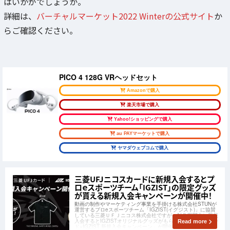
はいかがでしょうか。
詳細は、
バーチャルマーケット2022 Winterの公式サイト
か
らご確認ください。
PICO 4 128G VRヘッドセット
Amazonで購入
楽天市場で購入
Yahoo!ショッピングで購入
au PAYマーケットで購入
ヤマダウェブコムで購入
三菱UFJニコスカードに新規入会するとプ
ロｅスポーツチーム「IGZIST」の限定グッズ
が貰える新規入会キャンペーンが開催中！
動画の制作やマーケティング事業を手掛ける株式会社STUNが
運営するプロeスポーツチーム「IGZIST(イグジスト)」に協賛
している三菱ＵＦＪニコス株式会社ですが、対象期間中に新規
入会するとIGZISTオリジナルグッズがもらえる「三菱UFJカー
Read more
ド×IGZIST 新規入会キャンペーン」が開催中です！