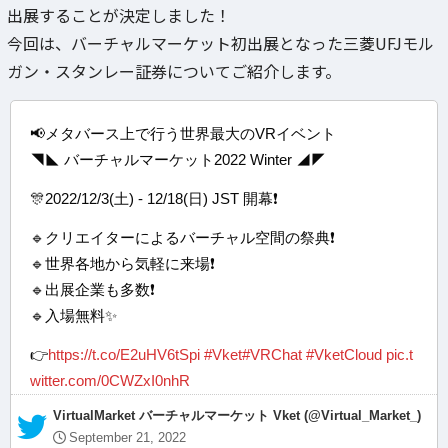
出展することが決定しました！
今回は、バーチャルマーケット初出展となった三菱UFJモル
ガン・スタンレー証券についてご紹介します。
📢メタバース上で行う世界最大のVRイベント
◥◣ バーチャルマーケット2022 Winter ◢◤
🎊2022/12/3(土) - 12/18(日) JST 開幕❗
🔹クリエイターによるバーチャル空間の祭典❗
🔹世界各地から気軽に来場❗
🔹出展企業も多数❗
🔹入場無料✨
👉
https://t.co/E2uHV6tSpi
#Vket
#VRChat
#VketCloud
pic.t
witter.com/0CWZxI0nhR
— VirtualMarket バーチャルマーケット Vket (@Virtual_Market_)
September 21, 2022