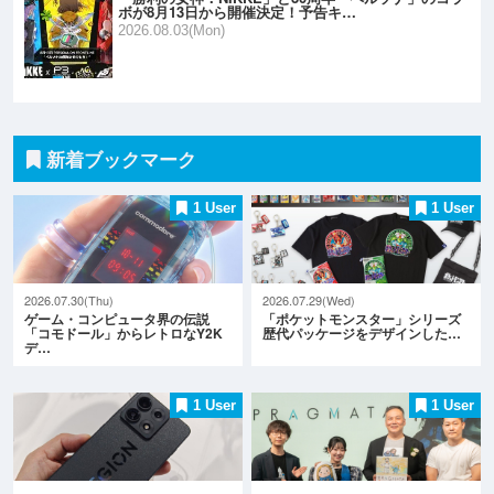
ボが8月13日から開催決定！予告キ…
2026.08.03(Mon)
新着ブックマーク
1 User
1 User
2026.07.30(Thu)
2026.07.29(Wed)
ゲーム・コンピュータ界の伝説
「ポケットモンスター」シリーズ
「コモドール」からレトロなY2K
歴代パッケージをデザインした…
デ…
1 User
1 User