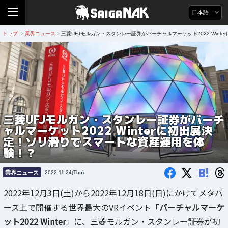
日本語
トップ
業界ニュース
三菱UFJモルガン・スタンレー証券がバーチャルマーケット2022 Win
>
>
三菱UFJモルガン・スタンレー証券がバーチ
ャルマーケット2022 Winterに初出展決
定！ソリ滑りでスマートな資産運用を体
験！？
B!
業界ニュース
2022.11.24(Thu)
2022年12月3日(土)から2022年12月18日(日)にかけてメタバ
ース上で開催する世界最大のVRイベント「
バーチャルマーケ
ット2022 Winter
」に、三菱モルガン・スタンレー証券が初