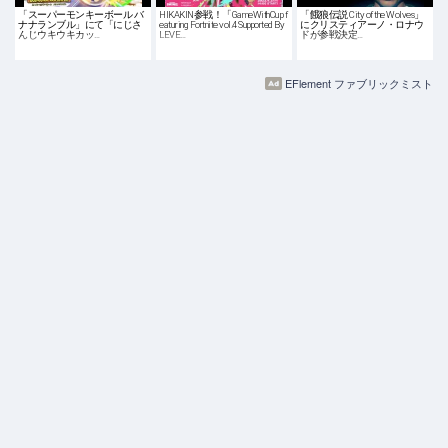
「スーパーモンキーボール バ
HIKAKIN参戦！「GameWithCup f
「餓狼伝説 City of the Wolves」
ナナランブル」にて「にじさ
eaturing Fortnite vol.4 Supported By
にクリスティアーノ・ロナウ
んじウキウキカッ…
LEVE…
ドが参戦決定…
EFlement ファブリックミスト