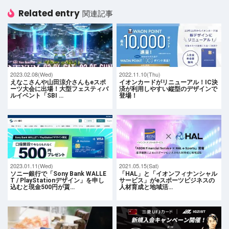
Related entry
関連記事
2023.02.08(Wed)
2022.11.10(Thu)
えなこさんや山田涼介さんもeスポ
イオンカードがリニューアル！IC決
ーツ大会に出場！大型フェスティバ
済が利用しやすい縦型のデザインで
ルイベント「SBI …
登場！
2023.01.11(Wed)
2021.05.15(Sat)
ソニー銀行で「Sony Bank WALLE
「HAL」と「イオンフィナンシャル
T / PlayStationデザイン」を申し
サービス」がeスポーツビジネスの
込むと現金500円が貰…
人材育成と地域活…