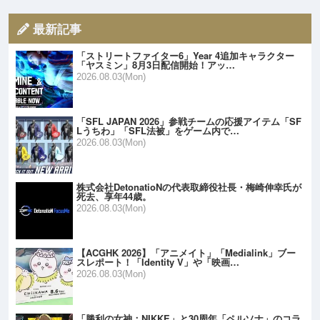
最新記事
「ストリートファイター6」Year 4追加キャラクター
「ヤスミン」8月3日配信開始！アッ…
2026.08.03(Mon)
「SFL JAPAN 2026」参戦チームの応援アイテム「SF
Lうちわ」「SFL法被」をゲーム内で…
2026.08.03(Mon)
株式会社DetonatioNの代表取締役社長・梅崎伸幸氏が
死去、享年44歳。
2026.08.03(Mon)
【ACGHK 2026】「アニメイト」「Medialink」ブー
スレポート！「Identity V」や「映画…
2026.08.03(Mon)
「勝利の女神：NIKKE」と30周年「ペルソナ」のコラ