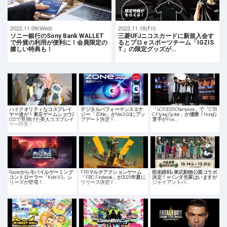
2022.11.09(Wed)
2022.11.18(Fri)
ソニー銀行のSony Bank WALLET
三菱UFJニコスカードに新規入会す
で外貨の利用が便利に！会員限定の
るとプロｅスポーツチーム「IGZIS
嬉しい特典も！
T」の限定グッズが…
ハイクオリティなコスプレイ
デジタルパフォーマンスエナ
「LCP 2025 Champions」で「CTB
ヤー達が！東京ゲームショウ2
ジー「ZONe」がVer.2.0.0にアッ
C Flying Oyster」が優勝！HongQ
022で見掛けた美人コスプレイ
プデート決定！…
選手がFina…
ヤー特集！
Razerからモバイルゲーミング
FPSマルチアクションゲーム
呪術廻戦×東武動物公園コラボ
コントローラー「Kishi V3」シ
「FBC: Firebreak」が2025年夏に
決定！※パンダ先輩はいますが
リーズが登場！…
リリース決定！…
ジャイアントパ…