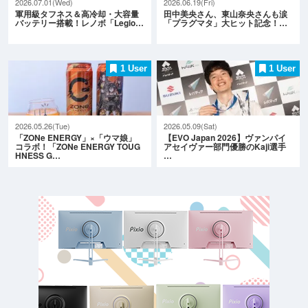
2026.07.01(Wed)
2026.06.19(Fri)
軍用級タフネス＆高冷却・大容量
田中美央さん、東山奈央さんも涙
バッテリー搭載！レノボ「Legio…
「プラグマタ」大ヒット記念！…
1 User
1 User
2026.05.26(Tue)
2026.05.09(Sat)
「ZONe ENERGY」×「ウマ娘」
【EVO Japan 2026】ヴァンパイ
コラボ！「ZONe ENERGY TOUG
アセイヴァー部門優勝のKaji選手
HNESS G…
…