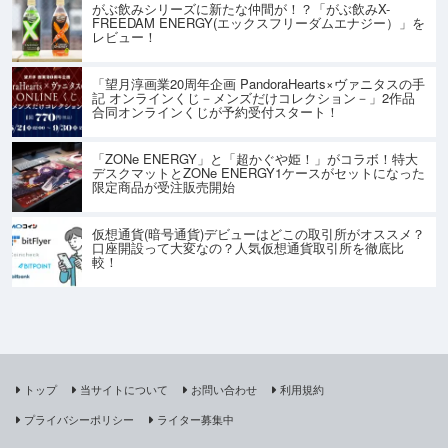
がぶ飲みシリーズに新たな仲間が！？「がぶ飲みX-
FREEDAM ENERGY(エックスフリーダムエナジー）」を
レビュー！
「望月淳画業20周年企画 PandoraHearts×ヴァニタスの手
記 オンラインくじ－メンズだけコレクション－」2作品
合同オンラインくじが予約受付スタート！
「ZONe ENERGY」と「超かぐや姫！」がコラボ！特大
デスクマットとZONe ENERGY1ケースがセットになった
限定商品が受注販売開始
仮想通貨(暗号通貨)デビューはどこの取引所がオススメ？
口座開設って大変なの？人気仮想通貨取引所を徹底比
較！
トップ
当サイトについて
お問い合わせ
利用規約
プライバシーポリシー
ライター募集中