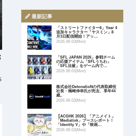
最新記事
「ストリートファイター6」Year 4
追加キャラクター「ヤスミン」8
月3日配信開始！アッ…
2026.08.03(Mon)
「SFL JAPAN 2026」参戦チーム
の応援アイテム「SFLうちわ」
「SFL法被」をゲーム内で…
2026.08.03(Mon)
S
株式会社DetonatioNの代表取締役
社長・梅崎伸幸氏が死去、享年44
歳。
2026.08.03(Mon)
【ACGHK 2026】「アニメイト」
「Medialink」ブースレポート！
「Identity V」や「映画…
2026.08.03(Mon)