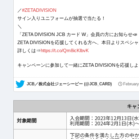
／
#ZETADIVISION
サイン入りユニフォームが抽選で当たる！
＼
「ZETA DIVISION JCB カード W」会員の方にお知らせ📣
ZETA DIVISIONを応援してくれる方へ、本日よりスペ
詳しくは⇒
https://t.co/Qm8icKlbvK
キャンペーンに参加して一緒にZETA DIVISIONを応援し
— JCB／株式会社ジェーシービー (@JCB_CARD)
February
キャ
入会期間：2023年12月13日(
対象期間
利用期間：2024年2月1日(木)～
下記の条件を満たした方の中から抽