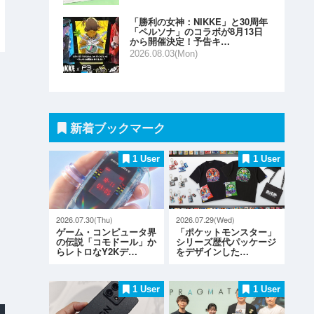
「勝利の女神：NIKKE」と30周年
「ペルソナ」のコラボが8月13日
から開催決定！予告キ…
2026.08.03(Mon)
新着ブックマーク
1 User
1 User
2026.07.30(Thu)
2026.07.29(Wed)
ゲーム・コンピュータ界
「ポケットモンスター」
の伝説「コモドール」か
シリーズ歴代パッケージ
らレトロなY2Kデ…
をデザインした…
1 User
1 User