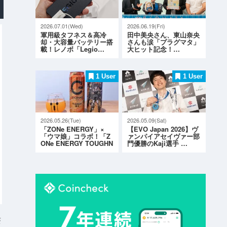
2026.07.01(Wed)
2026.06.19(Fri)
軍用級タフネス＆高冷
田中美央さん、東山奈央
却・大容量バッテリー搭
さんも涙「プラグマタ」
載！レノボ「Legio…
大ヒット記念！…
1 User
1 User
2026.05.26(Tue)
2026.05.09(Sat)
「ZONe ENERGY」×
【EVO Japan 2026】ヴ
「ウマ娘」コラボ！「Z
ァンパイアセイヴァー部
ONe ENERGY TOUGHN
門優勝のKaji選手 …
ESS G…
S