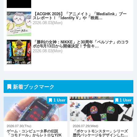
【ACGHK 2026】「アニメイト」「Medialink」ブー
スレポート！「Identity V」や「映画…
2026.08.03(Mon)
「勝利の女神：NIKKE」と30周年「ペルソナ」のコラ
ボが8月13日から開催決定！予告キ…
2026.08.03(Mon)
新着ブックマーク
1 User
1 User
2026.07.30(Thu)
2026.07.29(Wed)
ゲーム・コンピュータ界の伝説
「ポケットモンスター」シリーズ
「コモドール」からレトロなY2K
歴代パッケージをデザインした…