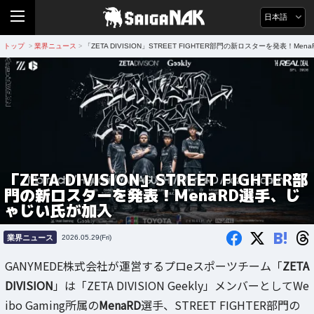
日本語
トップ
業界ニュース
「ZETA DIVISION」STREET FIGHTER部門の新ロスターを発表！M
>
>
「ZETA DIVISION」STREET FIGHTER部
門の新ロスターを発表！MenaRD選手、じ
ゃじい氏が加入
B!
業界ニュース
2026.05.29(Fri)
GANYMEDE株式会社が運営するプロeスポーツチーム「
ZETA
DIVISION
」は「ZETA DIVISION Geekly」メンバーとしてWe
ibo Gaming所属の
MenaRD
選手、STREET FIGHTER部門の