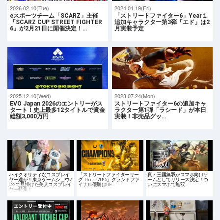
2026.02.10(Tue)
2024.01.19(Fri)
eスポーツチーム「SCARZ」主催
「ストリートファイター6」Year１
「SCARZ CUP STREET FIGHTER
追加キャラクター第3弾「エド」は2
6」が2月21日に開催決定！…
月実装予定
2025.12.10(Wed)
2023.07.24(Mon)
EVO Japan 2026のエントリーがス
ストリートファイター6の追加キャ
タート！史上最多12タイトルで賞金
ラクター第1弾「ラシード」が本日
総額3,000万円
実装！非売品グッ…
ハイクオリティなコスプレイ
「ストリートファイターリー
真・三國無双がスマホ向けゲ
ヤー達が！東京ゲームショウ2
グ: Pro-JP 2025」グランドファ
ームとしてリリース決定！つ
022で見掛けた美人コスプレイ
イナル優勝はRE…
いにスマホで無双…
ヤー特集！