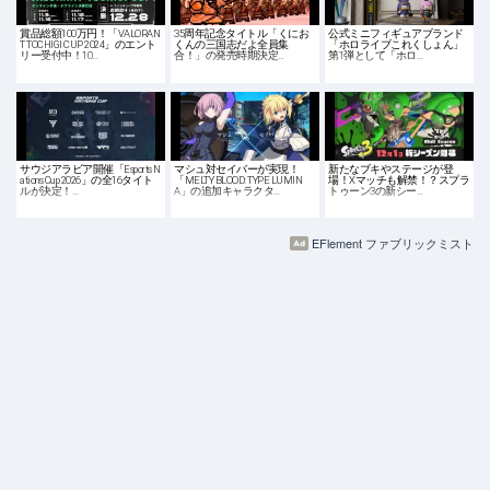
賞品総額100万円！「VALORAN
35周年記念タイトル「くにお
公式ミニフィギュアブランド
T TOCHIGI CUP 2024」のエント
くんの三国志だよ全員集
「ホロライブこれくしょん」
リー受付中！10…
合！」の発売時期決定…
第1弾として「ホロ…
サウジアラビア開催「Esports N
マシュ対セイバーが実現！
新たなブキやステージが登
ations Cup 2026」の全16タイト
「MELTY BLOOD: TYPE LUMIN
場！Xマッチも解禁！？スプラ
ルが決定！…
A」の追加キャラクタ…
トゥーン3の新シー…
EFlement ファブリックミスト