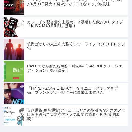
が6月30日発売！爽やかでドライなアップル風味
カフェイン配合量史上最大！？濃縮した飲みきりタイプ
「KIIVA MAXIMUM」登場！
後悔ばかりの人生を力強く歩む「ライフ イズ ストレンジ
2」
Red Bullから新たな刺客！緑の牛「Red Bull グリーンエ
ディション」発売決定！
「HYPER ZONe ENERGY」がリニューアルして新発
売、ブランドアンバサダーに眞栄田郷敦さん
仮想通貨(暗号通貨)デビューはどこの取引所がオススメ？
口座開設って大変なの？人気仮想通貨取引所を徹底比
較！