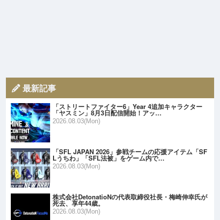
最新記事
「ストリートファイター6」Year 4追加キャラクター
「ヤスミン」8月3日配信開始！アッ…
2026.08.03(Mon)
「SFL JAPAN 2026」参戦チームの応援アイテム「SF
Lうちわ」「SFL法被」をゲーム内で…
2026.08.03(Mon)
株式会社DetonatioNの代表取締役社長・梅崎伸幸氏が
死去、享年44歳。
2026.08.03(Mon)