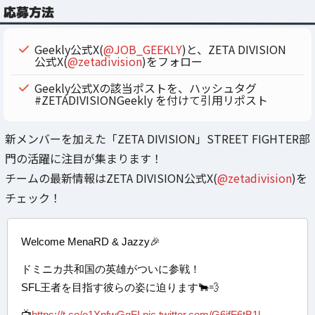
応募方法
Geekly公式X(
@JOB_GEEKLY
)と、ZETA DIVISION
公式X(
@zetadivision
)をフォロー
Geekly公式Xの該当ポストを、ハッシュタグ
#ZETADIVISIONGeekly を付けて引用リポスト
新メンバーを加えた「ZETA DIVISION」STREET FIGHTER部
門の活躍に注目が集まります！
チームの最新情報はZETA DIVISION公式X(
@zetadivision
)を
チェック！
Welcome MenaRD & Jazzy🎉
ドミニカ共和国の英雄がついに参戦！
SFL王者を目指す彼らの姿に迫ります🐂💨
📺
https://t.co/o1XnfwGgFI
pic.twitter.com/G6ifF6tB1l