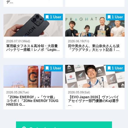
デ…
1 User
1 User
2026.07.01(Wed)
2026.06.19(Fri)
軍用級タフネス＆高冷却・大容量
田中美央さん、東山奈央さんも涙
バッテリー搭載！レノボ「Legio…
「プラグマタ」大ヒット記念！…
1 User
1 User
2026.05.26(Tue)
2026.05.09(Sat)
「ZONe ENERGY」×「ウマ娘」
【EVO Japan 2026】ヴァンパイ
コラボ！「ZONe ENERGY TOUG
アセイヴァー部門優勝のKaji選手
HNESS G…
…