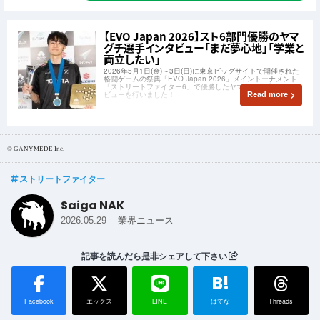
【EVO Japan 2026】スト6部門優勝のヤマ
グチ選手インタビュー「まだ夢心地」「学業と
両立したい」
2026年5月1日(金)～3日(日)に東京ビッグサイトで開催された
格闘ゲームの祭典「EVO Japan 2026」メイントーナメント
「ストリートファイター6」で優勝したヤマグチ選手にインタ
ビューを行いました！
Read more
© GANYMEDE Inc.
ストリートファイター
Saiga NAK
-
2026.05.29
業界ニュース
記事を読んだら是非シェアして下さい
B!
Facebook
エックス
LINE
はてな
Threads