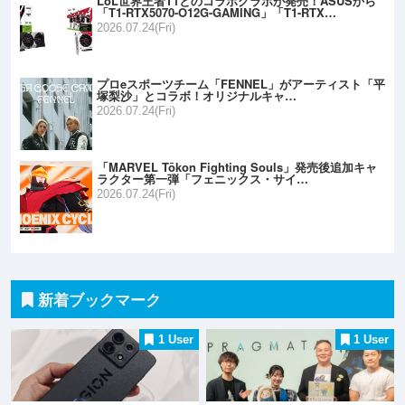
LoL世界王者T1とのコラボグラボが発売！ASUSから
「T1-RTX5070-O12G-GAMING」「T1-RTX…
2026.07.24(Fri)
プロeスポーツチーム「FENNEL」がアーティスト「平
塚梨沙」とコラボ！オリジナルキャ…
2026.07.24(Fri)
「MARVEL Tōkon Fighting Souls」発売後追加キャ
ラクター第一弾「フェニックス・サイ…
2026.07.24(Fri)
新着ブックマーク
1 User
1 User