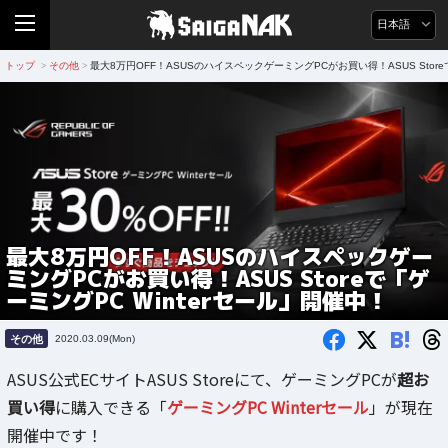
日本語
トップ
その他
最大8万円OFF！ASUSのハイスペックゲーミングPCがお買い得！ASUS Store
>
>
最大8万円OFF！ASUSのハイスペックゲー
ミングPCがお買い得！ASUS Storeで「ゲ
ーミングPC Winterセール」開催中！
B!
その他
2020.03.09(Mon)
ASUS公式ECサイトASUS Storeにて、ゲーミングPCが
超お
買い得
に購入できる「
ゲーミングPC Winterセール
」が現在
開催中です！