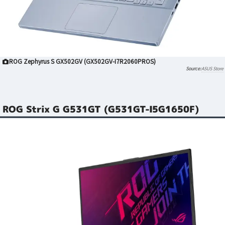
ROG Zephyrus S GX502GV (GX502GV-I7R2060PROS)
ASUS Store
ROG Strix G G531GT (G531GT-I5G1650F)