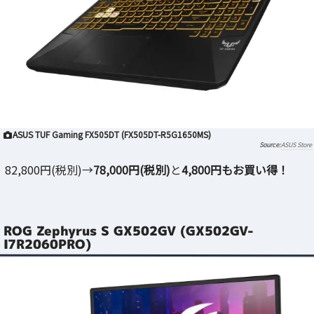
ASUS TUF Gaming FX505DT (FX505DT-R5G1650MS)
ASUS Store
82,800円(税別)→
78,000円(税別)
と
4,800円もお買い得！
ROG Zephyrus S GX502GV (GX502GV-
I7R2060PRO)