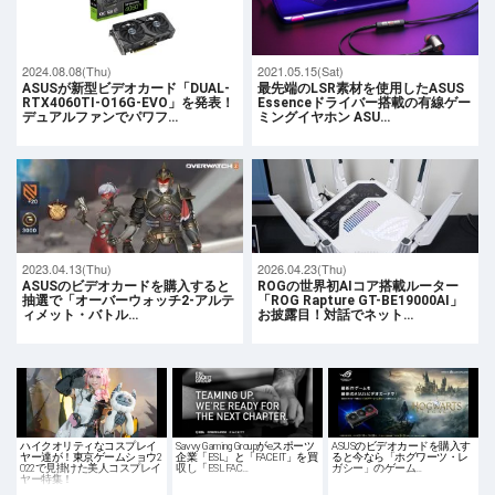
2024.08.08(Thu)
2021.05.15(Sat)
ASUSが新型ビデオカード「DUAL-
最先端のLSR素材を使用したASUS
RTX4060TI-O16G-EVO」を発表！
Essenceドライバー搭載の有線ゲー
デュアルファンでパワフ…
ミングイヤホン ASU…
2023.04.13(Thu)
2026.04.23(Thu)
ASUSのビデオカードを購入すると
ROGの世界初AIコア搭載ルーター
抽選で「オーバーウォッチ2-アルテ
「ROG Rapture GT-BE19000AI」
ィメット・バトル…
お披露目！対話でネット…
ハイクオリティなコスプレイ
Savvy Gaming Groupがeスポーツ
ASUSのビデオカードを購入す
ヤー達が！東京ゲームショウ2
企業「ESL」と「FACEIT」を買
ると今なら「ホグワーツ・レ
022で見掛けた美人コスプレイ
収し「ESL FAC…
ガシー」のゲーム…
ヤー特集！