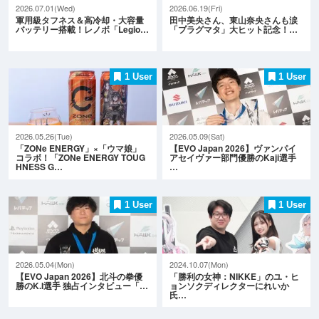
2026.07.01(Wed)
2026.06.19(Fri)
軍用級タフネス＆高冷却・大容量
田中美央さん、東山奈央さんも涙
バッテリー搭載！レノボ「Legio…
「プラグマタ」大ヒット記念！…
1 User
1 User
2026.05.26(Tue)
2026.05.09(Sat)
「ZONe ENERGY」×「ウマ娘」
【EVO Japan 2026】ヴァンパイ
コラボ！「ZONe ENERGY TOUG
アセイヴァー部門優勝のKaji選手
HNESS G…
…
1 User
1 User
2026.05.04(Mon)
2024.10.07(Mon)
【EVO Japan 2026】北斗の拳優
「勝利の女神：NIKKE」のユ・ヒ
勝のK.I選手 独占インタビュー「…
ョンソクディレクターにれいか
氏…