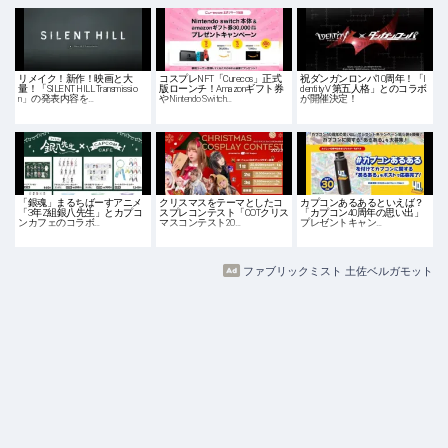
リメイク！新作！映画と大
コスプレNFT「Curecos」正式
祝ダンガンロンパ10周年！「I
量！「SILENT HILL Transmissio
版ローンチ！Amazonギフト券
dentityV 第五人格」とのコラボ
n」の発表内容を…
やNintendo Switch…
が開催決定！
「銀魂」まるちばーすアニメ
クリスマスをテーマとしたコ
カプコンあるあるといえば？
「3年Z組銀八先生」とカプコ
スプレコンテスト「COTクリス
「カプコン40周年の思い出」
ンカフェのコラボ…
マスコンテスト20…
プレゼントキャン…
ファブリックミスト 土佐ベルガモット