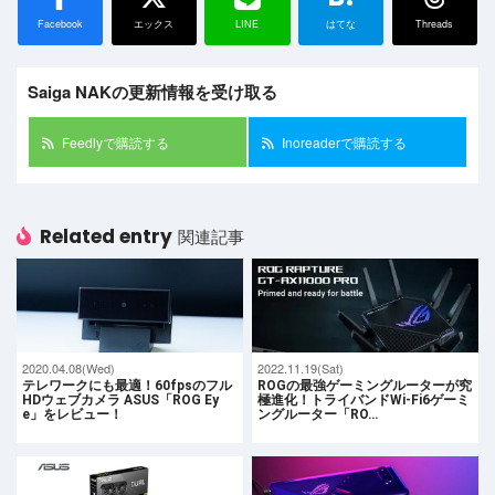
Facebook
エックス
LINE
はてな
Threads
Saiga NAKの更新情報を受け取る
Feedlyで購読する
Inoreaderで購読する
Related entry
関連記事
2020.04.08(Wed)
2022.11.19(Sat)
テレワークにも最適！60fpsのフル
ROGの最強ゲーミングルーターが究
HDウェブカメラ ASUS「ROG Ey
極進化！トライバンドWi-Fi6ゲーミ
e」をレビュー！
ングルーター「RO…