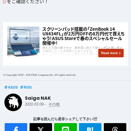
ジ
をご確認ください！
スクリーンパッド搭載の「ZenBook 14
UX434FL」が2万円OFFの8万円代で買えち
ゃう！ASUS Storeで春のスペシャルセール
開催中！
何かと入用の春ですが、新年度に向けて新たにPCの買い替え
を検討したくなる時期でもありますね。 どうせ買い換えるなら
Read more
スペックアップしたいと思うのが人情ですが、そんな人達にピ
ッタリの春のスペシャルセールがASUS Storeで開催中です！
© Copyright 2020 - ASUSTeK Computer Inc. All rights reserved.
ASUS
ROG
Saiga NAK
-
2020.03.09
その他
記事を読んだら是非シェアして下さい
B!