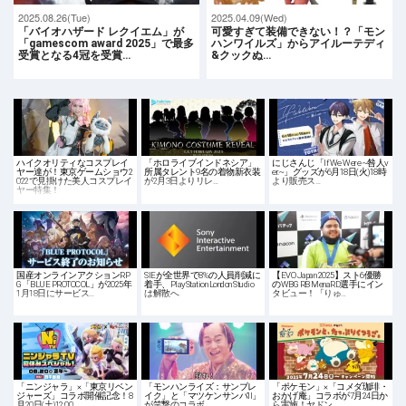
2025.08.26(Tue)
2025.04.09(Wed)
「バイオハザード レクイエム」が
可愛すぎて装備できない！？「モン
「gamescom award 2025」で最多
ハンワイルズ」からアイルーテディ
受賞となる4冠を受賞…
&クックぬ…
ハイクオリティなコスプレイ
「ホロライブインドネシア」
にじさんじ「If We Were ~咎人v
ヤー達が！東京ゲームショウ2
所属タレント9名の着物新衣装
er.~」グッズが6月18日(火)18時
022で見掛けた美人コスプレイ
が2月3日よりリレ…
より販売ス…
ヤー特集！
国産オンラインアクションRP
SIEが全世界で8%の人員削減に
【EVO Japan 2025】スト6優勝
G「BLUE PROTOCOL」が2025年
着手、PlayStation London Studio
のWBG RB MenaRD選手にイン
1月18日にサービス…
は解散へ
タビュー！「りゅ…
「ニンジャラ」×「東京リベン
「モンハンライズ：サンブレ
「ポケモン」×「コメダ珈琲・
ジャーズ」コラボ開催記念！8
イク」と「マツケンサンバII」
おかげ庵」コラボが7月24日か
月20日(土)12:00…
が笑撃のコラボ…
ら実施！ヤドン…