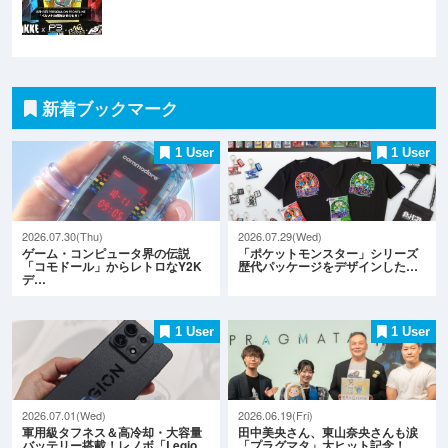
新着ブックマーク
1 User
1 User
2026.07.30(Thu)
2026.07.29(Wed)
ゲーム・コンピュータ界の伝説
「ポケットモンスター」シリーズ
「コモドール」からレトロなY2K
歴代パッケージをデザインした…
デ…
1 User
1 User
2026.07.01(Wed)
2026.06.19(Fri)
軍用級タフネス＆高冷却・大容量
田中美央さん、東山奈央さんも涙
バッテリー搭載！レノボ「Legio…
「プラグマタ」大ヒット記念！…