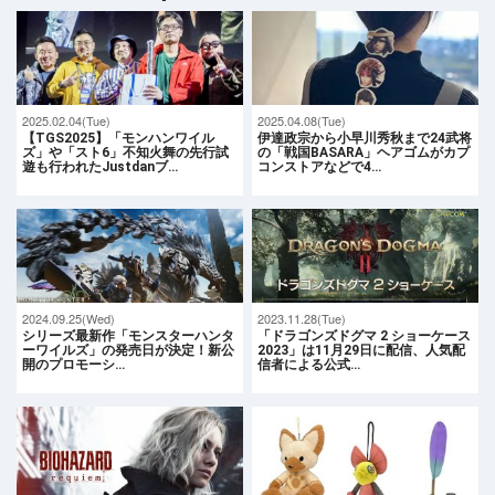
2025.02.04(Tue)
2025.04.08(Tue)
【TGS2025】「モンハンワイル
伊達政宗から小早川秀秋まで24武将
ズ」や「スト6」不知火舞の先行試
の「戦国BASARA」ヘアゴムがカプ
遊も行われたJustdanブ…
コンストアなどで4…
2024.09.25(Wed)
2023.11.28(Tue)
シリーズ最新作「モンスターハンタ
「ドラゴンズドグマ 2 ショーケース
ーワイルズ」の発売日が決定！新公
2023」は11月29日に配信、人気配
開のプロモーシ…
信者による公式…