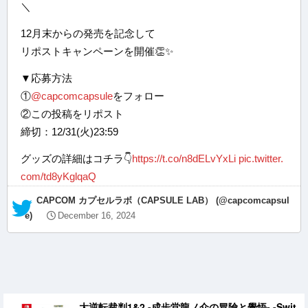
＼
12月末からの発売を記念して
リポストキャンペーンを開催👏✨
▼応募方法
①
@capcomcapsule
をフォロー
②この投稿をリポスト
締切：12/31(火)23:59
グッズの詳細はコチラ👇
https://t.co/n8dELvYxLi
pic.twitter.
com/td8yKglqaQ
— CAPCOM カプセルラボ（CAPSULE LAB） (@capcomcapsul
e)
December 16, 2024
大逆転裁判1&2 -成歩堂龍ノ介の冒險と覺悟- -Swit