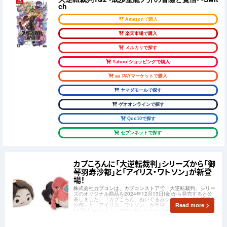
ch
Amazonで購入
楽天市場で購入
メルカリで探す
Yahoo!ショッピングで購入
au PAYマーケットで購入
ヤマダモールで探す
ゲオオンラインで探す
Qoo10で探す
セブンネットで探す
カプころんに「大逆転裁判」シリーズから「御
琴羽寿沙都」と「アイリス・ワトソン」が新登
場！
株式会社カプコンは、カプコンストアで「大逆転裁判」シリー
ズのオリジナル商品を2024年12月13日(金)から発売すると公
表しました。「カプころん」ぬいぐるみシリーズに「御琴羽寿
沙都」と「アイリス・ワトソン」が登場します！2024年12月
Read more
14日(土)からは「カプコンネットキャッチャー カプとれ」でも
展開されます。