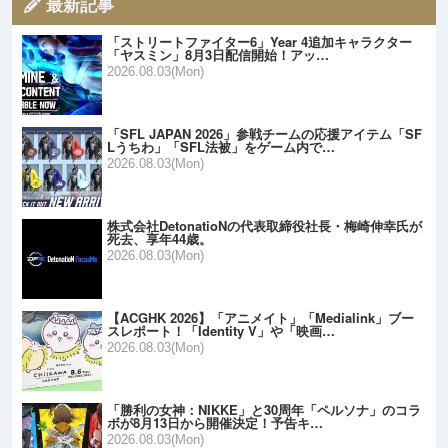
最新記事
「ストリートファイター6」Year 4追加キャラクター
「ヤスミン」8月3日配信開始！アッ…
2026.08.03(Mon)
「SFL JAPAN 2026」参戦チームの応援アイテム「SF
Lうちわ」「SFL法被」をゲーム内で…
2026.08.03(Mon)
株式会社DetonatioNの代表取締役社長・梅崎伸幸氏が
死去、享年44歳。
2026.08.03(Mon)
【ACGHK 2026】「アニメイト」「Medialink」ブー
スレポート！「Identity V」や「映画…
2026.08.03(Mon)
「勝利の女神：NIKKE」と30周年「ペルソナ」のコラ
ボが8月13日から開催決定！予告キ…
2026.08.03(Mon)