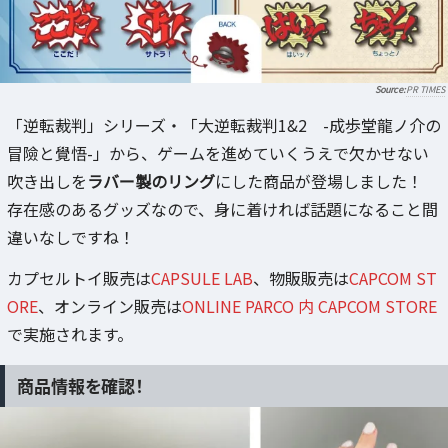
PR TIMES
「逆転裁判」シリーズ・「大逆転裁判1&2 -成歩堂龍ノ介の
冒險と覺悟-」から、ゲームを進めていくうえで欠かせない
吹き出しを
ラバー製のリング
にした商品が登場しました！
存在感のあるグッズなので、身に着ければ話題になること間
違いなしですね！
カプセルトイ販売は
CAPSULE LAB
、物販販売は
CAPCOM ST
ORE
、オンライン販売は
ONLINE PARCO 内 CAPCOM STORE
で実施されます。
商品情報を確認！