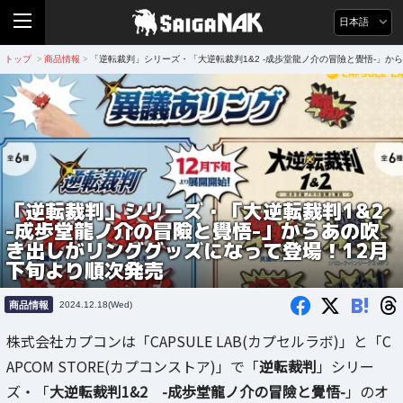
日本語
トップ
商品情報
「逆転裁判」シリーズ・「大逆転裁判1&2 -成歩堂龍ノ介の冒險と覺悟-」
>
>
「逆転裁判」シリーズ・「大逆転裁判1&2
-成歩堂龍ノ介の冒險と覺悟-」からあの吹
き出しがリンググッズになって登場！12月
下旬より順次発売
B!
商品情報
2024.12.18(Wed)
株式会社カプコンは「CAPSULE LAB(カプセルラボ)」と「C
APCOM STORE(カプコンストア)」で「
逆転裁判
」シリー
ズ・「
大逆転裁判1&2 -成歩堂龍ノ介の冒險と覺悟-
」のオ