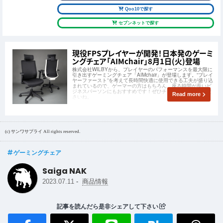
Qoo10で探す
セブンネットで探す
現役FPSプレイヤーが開発！日本発のゲーミ
ングチェア「AIMchair」8月1日(火)登場
株式会社WILBYから、プレイヤーのパフォーマンスを最大限に
引き出すゲーミングチェア「AIMchair」が登場します。“プレイ
ヤーファースト”を考えて長時間快適に使用できる工夫が盛り込
まれているので、ゲーマーの方はもちろん、座る時間が長いビ
ジネスパーソンにもおすすめです！ぜひチェックしてみてくだ
Read more
さいね。
(c) サンワサプライ All rights reserved.
ゲーミングチェア
Saiga NAK
-
2023.07.11
商品情報
記事を読んだら是非シェアして下さい