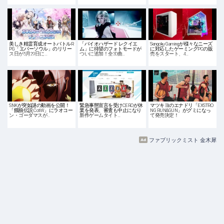
美しき精霊育成オートバトルR
「バイオハザード レクイエ
Sengoku Gamingが様々なニーズ
PG「エバーソウル」のリリー
ム」に待望のフォトモードが
に対応したゲーミングPCの販
ス日が5月29日に…
ついに追加！全30曲…
売をスタート、4…
SNKが突如謎の動画を公開！
緊急事態宣言を受けCEROが休
マツキヨのエナドリ「EXSTRO
「餓狼伝説 CotW」にラオコー
業を発表、審査も中止になり
NG RUN&GUN」がグミになっ
ン・ゴーダマスが…
新作ゲームタイト…
て発売決定！
ファブリックミスト 金木犀