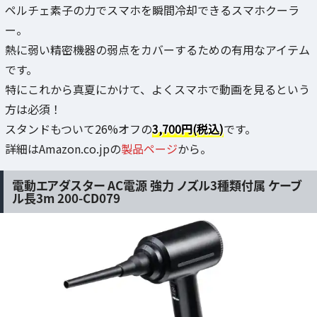
ペルチェ素子の力でスマホを瞬間冷却できるスマホクーラ
ー。
熱に弱い精密機器の弱点をカバーするための有用なアイテム
です。
特にこれから真夏にかけて、よくスマホで動画を見るという
方は必須！
スタンドもついて26%オフの
3,700円(税込)
です。
詳細はAmazon.co.jpの
製品ページ
から。
電動エアダスター AC電源 強力 ノズル3種類付属 ケーブ
ル長3m 200-CD079