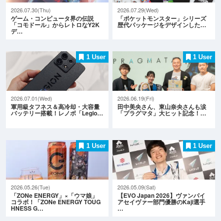
2026.07.30(Thu)
2026.07.29(Wed)
ゲーム・コンピュータ界の伝説
「ポケットモンスター」シリーズ
「コモドール」からレトロなY2K
歴代パッケージをデザインした…
デ…
1 User
1 User
2026.07.01(Wed)
2026.06.19(Fri)
軍用級タフネス＆高冷却・大容量
田中美央さん、東山奈央さんも涙
バッテリー搭載！レノボ「Legio…
「プラグマタ」大ヒット記念！…
1 User
1 User
2026.05.26(Tue)
2026.05.09(Sat)
「ZONe ENERGY」×「ウマ娘」
【EVO Japan 2026】ヴァンパイ
コラボ！「ZONe ENERGY TOUG
アセイヴァー部門優勝のKaji選手
HNESS G…
…