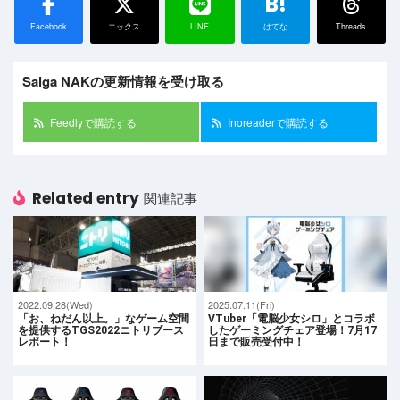
B!
Facebook
エックス
LINE
はてな
Threads
Saiga NAKの更新情報を受け取る
Feedlyで購読する
Inoreaderで購読する
Related entry
関連記事
2022.09.28(Wed)
2025.07.11(Fri)
「お、ねだん以上。」なゲーム空間
VTuber「電脳少女シロ」とコラボ
を提供するTGS2022ニトリブース
したゲーミングチェア登場！7月17
レポート！
日まで販売受付中！