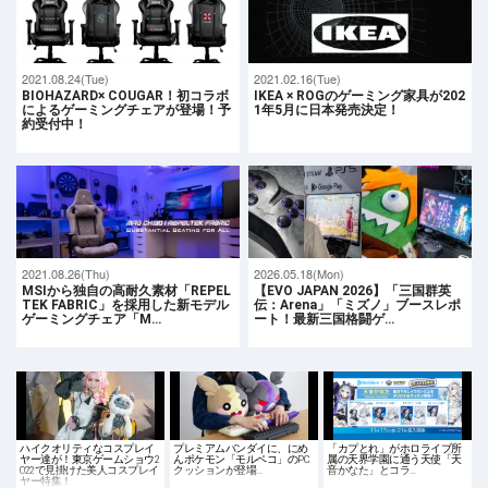
2021.08.24(Tue)
2021.02.16(Tue)
BIOHAZARD× COUGAR！初コラボ
IKEA × ROGのゲーミング家具が202
によるゲーミングチェアが登場！予
1年5月に日本発売決定！
約受付中！
2021.08.26(Thu)
2026.05.18(Mon)
MSIから独自の高耐久素材「REPEL
【EVO JAPAN 2026】「三国群英
TEK FABRIC」を採用した新モデル
伝：Arena」「ミズノ」ブースレポ
ゲーミングチェア「M…
ート！最新三国格闘ゲ…
ハイクオリティなコスプレイ
プレミアムバンダイに、にめ
「カプとれ」がホロライブ所
ヤー達が！東京ゲームショウ2
んポケモン「モルペコ」のPC
属の天界学園に通う天使「天
022で見掛けた美人コスプレイ
クッションが登場…
音かなた」とコラ…
ヤー特集！