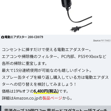
電動エアダスター 200-CD079
PR TIMES
コンセントに挿すだけで使える電動エアダスター。
エアコンや掃除機のフィルター、PC内部、PS5やXboxなど
各所の掃除に重宝します。
最大で15分連続使用が可能なのも嬉しいポイント。
スプレー缶タイプを繰り返し購入している方は電動エアダス
ターへの切り替えを検討してみましょう！
価格は19%オフの
6,480円(税込)
です。
詳細はAmazon.co.jpの
製品ページ
から。
電源タップ 10個口 2m 雷ガード マグネット 一括スイッチ