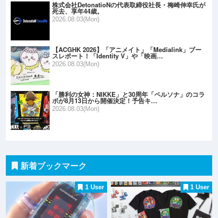
株式会社DetonatioNの代表取締役社長・梅崎伸幸氏が
死去、享年44歳。
2026.08.03(Mon)
【ACGHK 2026】「アニメイト」「Medialink」ブー
スレポート！「Identity V」や「映画…
2026.08.03(Mon)
「勝利の女神：NIKKE」と30周年「ペルソナ」のコラ
ボが8月13日から開催決定！予告キ…
2026.08.03(Mon)
新着ブックマーク
1 User
1 User