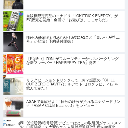
自販機限定商品のエナドリ「LOKITRICK ENERGY」が
EC販売を開始！全国で「お遊びは、ここからだ」
NieR:Automata PLAY ARTS改にA2こと「ヨルハ A型 二
号」が登場！予約受付開始！
【Pは5つ】ZONeがフルーツティーかつスパークリング
な新フレーバー「HAPPPPPY TEA」発表！
リラクゼーションドリンクって…何？話題の「CHILL
OUT ZERO GRAVITY(チルアウト ゼログラビティ)」を
飲んでみた！
ASAPで覚醒せよ！1日分の鉄分が摂れるエナジードリン
ク「ASAP CLUB BalanceD」をレビュー！
仮想通貨(暗号通貨)デビューはどこの取引所がオススメ？
口座開設って大変なの？人気仮想通貨取引所を徹底比