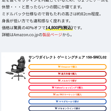
休憩・・・と思ったらいつの間にか寝てます。
ミドルバック仕様なので背もたれの高さは約82cm程度。
身長が低い方でも違和感なく座れます。
価格は驚異の40%オフで
14,800円(税込)
です。
詳細はAmazon.co.jpの
製品ページ
から。
サンワダイレクト ゲーミングチェア 150-SNCL02
8
Amazonで購入
楽天市場で購入
メルカリで探す
Yahoo!ショッピングで購入
au PAYマーケットで購入
ヤマダモールで探す
ゲオオンラインで探す