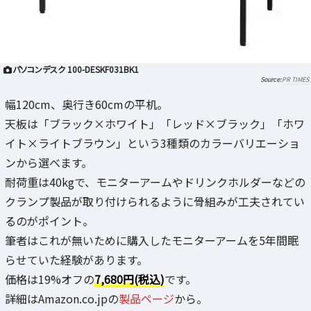
パソコンデスク 100-DESKF031BK1
PR TIMES
幅120cm、奥行き60cmの平机。
天板は「ブラック×ホワイト」「レッド×ブラック」「ホワ
イト×ライトブラウン」という3種類のカラーバリエーショ
ンから選べます。
耐荷重は40kgで、モニターアームやドリンクホルダーなどの
クランプ製品が取り付けられるように骨組みが工夫されてい
るのがポイント。
筆者はこれが無いために購入したモニターアームを5年間眠
らせていた経験があります。
価格は19%オフの
7,680円(税込)
です。
詳細はAmazon.co.jpの
製品ページ
から。