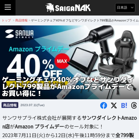
日本語
トップ
商品情報
ゲーミングチェア40%オフなどサンワダイレクト799製品がAmazonプライ
>
>
ゲーミングチェア40%オフなどサンワダイ
レクト799製品がAmazonプライムデーで
お買い得に！
B!
商品情報
2023.07.11(Tue)
サンワサプライ株式会社が展開する
サンワダイレクトAmazo
n店
が
Amazon プライムデー
のセール対象に！
2023年7月11日(火)から12日(水)午後11時59分まで
全799製