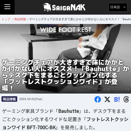
日本語
トップ
商品情報
ゲーミングチェアが大きすぎて床にかかとが付かない人にオススメ！「Bauh
>
>
ゲーミングチェアが大きすぎて床にかかと
が付かない人にオススメ！「Bauhutte」か
らデスク下をまるごとクッション化する
「フットレストクッションワイド」が登
場！
B!
商品情報
2024.10.01(Tue)
ゲーミング家具ブランド「
Bauhutte
」は、デスク下をまる
ごとクッション化するワイドな足置き「
フットレストクッシ
ョンワイド BFT-700C-BK
」を発売しました。