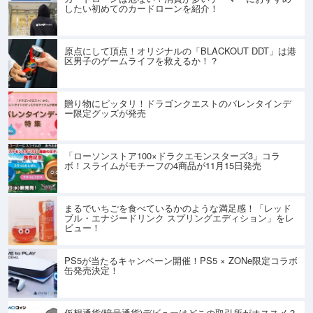
したい初めてのカードローンを紹介！
原点にして頂点！オリジナルの「BLACKOUT DDT」は港
区男子のゲームライフを救えるか！？
贈り物にピッタリ！ドラゴンクエストのバレンタインデ
ー限定グッズが発売
「ローソンストア100×ドラクエモンスターズ3」コラ
ボ！スライムがモチーフの4商品が11月15日発売
まるでいちごを食べているかのような満足感！「レッド
ブル・エナジードリンク スプリングエディション」をレ
ビュー！
PS5が当たるキャンペーン開催！PS5 × ZONe限定コラボ
缶発売決定！
仮想通貨(暗号通貨)デビューはどこの取引所がオススメ？