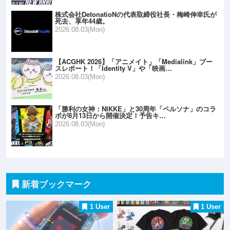
株式会社DetonatioNの代表取締役社長・梅崎伸幸氏が
死去、享年44歳。
2026.08.03(Mon)
【ACGHK 2026】「アニメイト」「Medialink」ブー
スレポート！「Identity V」や「映画…
2026.08.03(Mon)
「勝利の女神：NIKKE」と30周年「ペルソナ」のコラ
ボが8月13日から開催決定！予告キ…
2026.08.03(Mon)
新着ブックマーク
1 User
1 User