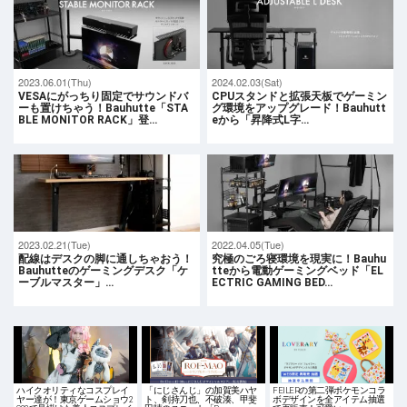
2023.06.01(Thu)
2024.02.03(Sat)
VESAにがっちり固定でサウンドバ
CPUスタンドと拡張天板でゲーミン
ーも置けちゃう！Bauhutte「STA
グ環境をアップグレード！Bauhutt
BLE MONITOR RACK」登…
eから「昇降式L字…
2023.02.21(Tue)
2022.04.05(Tue)
配線はデスクの脚に通しちゃおう！
究極のごろ寝環境を現実に！Bauhu
Bauhutteのゲーミングデスク「ケ
tteから電動ゲーミングベッド「EL
ーブルマスター」…
ECTRIC GAMING BED…
ハイクオリティなコスプレイ
「にじさんじ」の加賀美ハヤ
FEILERの第二弾ポケモンコラ
ヤー達が！東京ゲームショウ2
ト、剣持刀也、不破湊、甲斐
ボデザインを全アイテム抽選