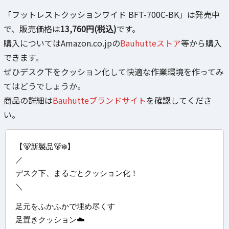
「フットレストクッションワイド BFT-700C-BK」は発売中
で、販売価格は
13,760円(税込)
です。
購入についてはAmazon.co.jpの
Bauhutteストア
等から購入
できます。
ぜひデスク下をクッション化して快適な作業環境を作ってみ
てはどうでしょうか。
商品の詳細は
Bauhutteブランドサイト
を確認してくださ
い。
【🐻新製品🐻‍❄️】
／
デスク下、まるごとクッション化！
＼
足元をふかふかで埋め尽くす
足置きクッション☁️