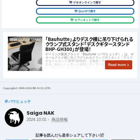
ゲオオンラインで探す
Qoo10で探す
セブンネットで探す
「Bauhutte」よりデスク横に吊り下げられる
クランプ式スタンド「デスクギタースタンド
BHP-GH300」が登場！
ゲーミング家具ブランド「Bauhutte（バウヒュッテ）」は、ギ
ターをデスク横に吊り下げられるクランプ式スタンド「デスク
ギタースタンド BHP-GH300」を発売！デスクにて作業中でも
楽器に触れたいと思った瞬間にすぐ手にすることができるた
Read more
め、毎日楽器に触れやすく上達しやすい環境が作れます。
Copyright© 2000-2024 BE-S CO.,LTD.
バウヒュッテ
Saiga NAK
-
2024.10.01
商品情報
記事を読んだら是非シェアして下さい