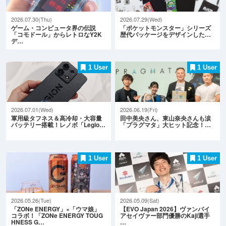
2026.07.30(Thu)
2026.07.29(Wed)
ゲーム・コンピュータ界の伝説
「ポケットモンスター」シリーズ
「コモドール」からレトロなY2K
歴代パッケージをデザインした…
デ…
1 User
1 User
2026.07.01(Wed)
2026.06.19(Fri)
軍用級タフネス＆高冷却・大容量
田中美央さん、東山奈央さんも涙
バッテリー搭載！レノボ「Legio…
「プラグマタ」大ヒット記念！…
1 User
1 User
2026.05.26(Tue)
2026.05.09(Sat)
「ZONe ENERGY」×「ウマ娘」
【EVO Japan 2026】ヴァンパイ
コラボ！「ZONe ENERGY TOUG
アセイヴァー部門優勝のKaji選手
HNESS G…
…