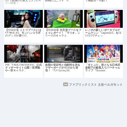
022で見掛けた美人コスプレイ
田晴のユニット「R…
で再販売！可愛い…
ヤー特集！
【TGS2025】ニトリブースには
【TGS2026】任天堂ブースをフ
レノボの新しいポータブルゲ
FF7やスト6、モンハンコラボ
ォトレポート！「マリオ」シ
ームマシン「Legion Go S」をCE
のグッズが盛りだ…
リーズのキャラと…
S 2025でチェッ…
PS5「FINAL FANTASY XVI」公式
抜群の安定性と信頼性を誇る
「すとぷり」初となる日本武
ティザーサイト公開！世界観
マザーボードがASUSから登
道館での観客入りバーチャル
や一部キャラク…
場！「TUF Gaming B4…
ライブ「Strawberr…
ファブリックミスト 土佐ベルガモット