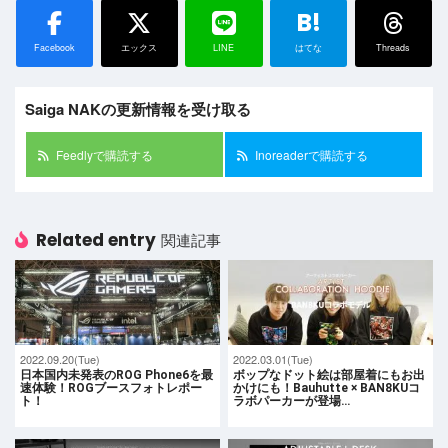
B!
Facebook
エックス
LINE
はてな
Threads
Saiga NAKの更新情報を受け取る
Feedlyで購読する
Inoreaderで購読する
Related entry
関連記事
2022.09.20(Tue)
2022.03.01(Tue)
日本国内未発表のROG Phone6を最
ボップなドット絵は部屋着にもお出
速体験！ROGブースフォトレポー
かけにも！Bauhutte × BAN8KUコ
ト！
ラボパーカーが登場…