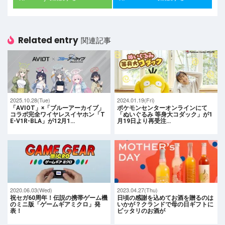
Related entry
関連記事
2025.10.28(Tue)
2024.01.19(Fri)
「AVIOT」×「ブルーアーカイブ」
ポケモンセンターオンラインにて
コラボ完全ワイヤレスイヤホン「T
「ぬいぐるみ 等身大コダック」が1
E-V1R-BLA」が12月1…
月19日より再受注…
2020.06.03(Wed)
2023.04.27(Thu)
祝セガ60周年！伝説の携帯ゲーム機
日頃の感謝を込めてお酒を贈るのは
のミニ版「ゲームギアミクロ」発
いかが？クランドで母の日ギフトに
表！
ピッタリのお酒が