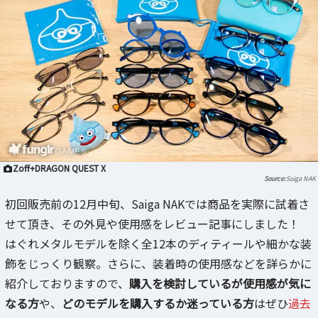
Zoff+DRAGON QUEST X
Saiga NAK
初回販売前の12月中旬、Saiga NAKでは商品を実際に試着さ
せて頂き、その外見や使用感をレビュー記事にしました！
はぐれメタルモデルを除く全12本のディティールや細かな装
飾をじっくり観察。さらに、装着時の使用感などを詳らかに
紹介しておりますので、
購入を検討しているが使用感が気に
なる方
や、
どのモデルを購入するか迷っている方
はぜひ
過去