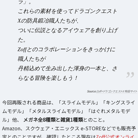
ラ」。
これらの素材を使ってドラゴンクエスト
Xの防具鍛冶職人たちが、
ついに伝説となるアイウェアを創り上げ
た。
Zoffとのコラボレーションをきっかけに
職人たちが
丹精込めて生み出した渾身の一本と、さ
らなる冒険を楽しもう！
Zoff+ドラゴンクエストX 特設サイト
今回再販される商品は、「スライムモデル」「キングスライ
ムモデル」「メタルスライムモデル」「はぐれメタルモデ
ル」他、
メガネ全8種類と雑貨1種類
とのこと。
Amazon、スクウェア・エニックス e-STOREなどでも販売予
定とのことですが、確認したところ現在は
Zoff公式オンライ