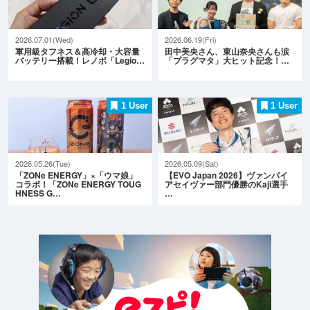
2026.07.01(Wed)
2026.06.19(Fri)
軍用級タフネス＆高冷却・大容量
田中美央さん、東山奈央さんも涙
バッテリー搭載！レノボ「Legio…
「プラグマタ」大ヒット記念！…
1 User
1 User
2026.05.26(Tue)
2026.05.09(Sat)
「ZONe ENERGY」×「ウマ娘」
【EVO Japan 2026】ヴァンパイ
コラボ！「ZONe ENERGY TOUG
アセイヴァー部門優勝のKaji選手
HNESS G…
…