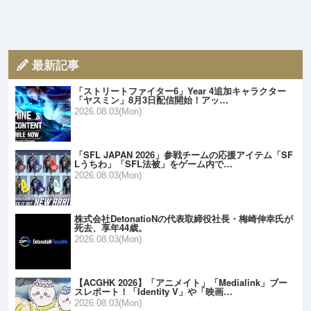
最新記事
「ストリートファイター6」Year 4追加キャラクター
「ヤスミン」8月3日配信開始！アッ…
2026.08.03(Mon)
「SFL JAPAN 2026」参戦チームの応援アイテム「SF
Lうちわ」「SFL法被」をゲーム内で…
2026.08.03(Mon)
株式会社DetonatioNの代表取締役社長・梅崎伸幸氏が
死去、享年44歳。
2026.08.03(Mon)
【ACGHK 2026】「アニメイト」「Medialink」ブー
スレポート！「Identity V」や「映画…
2026.08.03(Mon)