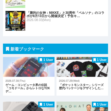
「勝利の女神：NIKKE」と30周年「ペルソナ」のコラ
ボが8月13日から開催決定！予告キ…
2026.08.03(Mon)
新着ブックマーク
1 User
1 User
2026.07.30(Thu)
2026.07.29(Wed)
ゲーム・コンピュータ界の伝説
「ポケットモンスター」シリーズ
「コモドール」からレトロなY2K
歴代パッケージをデザインした…
デ…
1 User
1 User