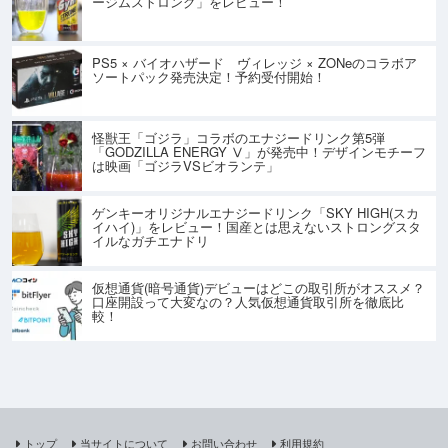
ージムストロング」をレビュー！
PS5 × バイオハザード ヴィレッジ × ZONeのコラボア
ソートパック発売決定！予約受付開始！
怪獣王「ゴジラ」コラボのエナジードリンク第5弾
「GODZILLA ENERGY Ⅴ」が発売中！デザインモチーフ
は映画「ゴジラVSビオランテ」
ゲンキーオリジナルエナジードリンク「SKY HIGH(スカ
イハイ)」をレビュー！国産とは思えないストロングスタ
イルなガチエナドリ
仮想通貨(暗号通貨)デビューはどこの取引所がオススメ？
口座開設って大変なの？人気仮想通貨取引所を徹底比
較！
トップ
当サイトについて
お問い合わせ
利用規約