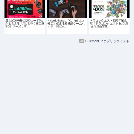
最大6,000円分のQUOカードPay
Nintendo Switch、PC、Androidと
ドラゴンクエスト40周年記念
がもらえる「ASUS AMD B850/B
幅広く使える多機能ゲームハ
展「ドラゴンクエスト the DIVE
840シリーズマザ…
ッド「8BitDo …
-まだ見ぬ冒険…
EFlement ファブリックミスト