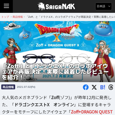
日本語
トップ
商品情報
「Zoff」と「ドラクエX」のコラボアイウェアが再販決定！実際に装着した
>
>
「Zoff」と「ドラクエX」のコラボアイウ
ェアが再販決定！実際に装着したレビュー
を紹介！
B!
商品情報
2021.07.02(Fri)
大人気のメガネブランド「
Zoff
(ゾフ)」が昨年12月に発売し
た、「
ドラゴンクエストX オンライン
」に登場するキャラ
クターをモチーフにしたアイウェア「
Zoff+DRAGON QUEST