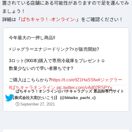
置されている店舗にある可能性がありますので足を運んでみ
ましょう！
詳細は「
ぱちキャラ！-オンライン-
」をご確認ください！
今年最大の一押し商品‼️
⚡️ジャグラーエナジードリンク?⚡️が販売開始?
3ロット(900本)購入で専用冷蔵庫をプレゼント☺️
数量少ないので早い者勝ちです?
ご購入はこちらから?
https://t.co/e9Z1HaSSfw
#ジャグラー
#ぱちキャラオンライン
pic.twitter.com/vAd02RSPYy
— ぱちキャラ！オンライン@パチキャラグッズ 景品卸専門サイト
【株式会社大宏(たいこう)】 (@kktaiko_pachi_c)
September 27, 2021