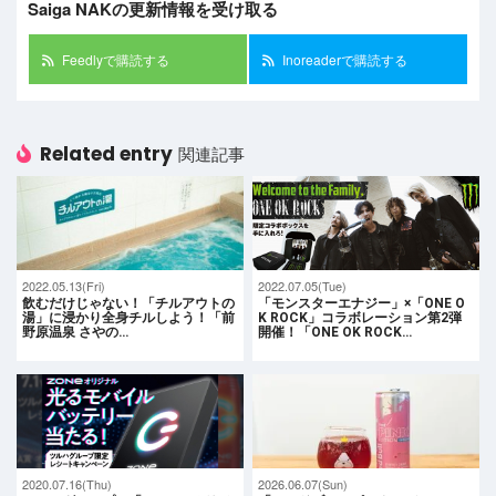
Saiga NAKの更新情報を受け取る
Feedlyで購読する
Inoreaderで購読する
Related entry
関連記事
2022.05.13(Fri)
2022.07.05(Tue)
飲むだけじゃない！「チルアウトの
「モンスターエナジー」×「ONE O
湯」に浸かり全身チルしよう！「前
K ROCK」コラボレーション第2弾
野原温泉 さやの…
開催！「ONE OK ROCK…
2020.07.16(Thu)
2026.06.07(Sun)