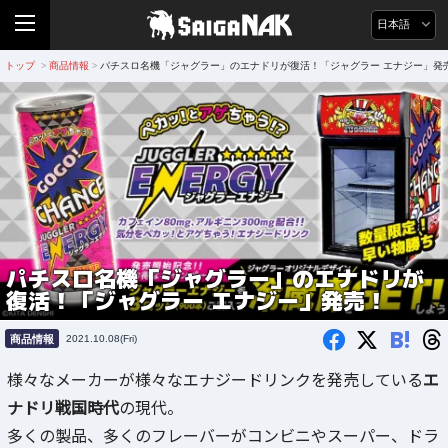
日本語
トップ
商品情報
パチスロ名機「ジャグラー」のエナドリが復活！「ジャグラー エナジー」発
>
>
パチスロ名機「ジャグラー」のエナドリが
復活！「ジャグラー エナジー」発売！
B!
商品情報
2021.10.08(Fri)
様々なメーカーが様々なエナジードリンクを発売している
エ
ナドリ戦国時代
の現代。
多くの製品、多くのフレーバーがコンビニやスーパー、ドラ