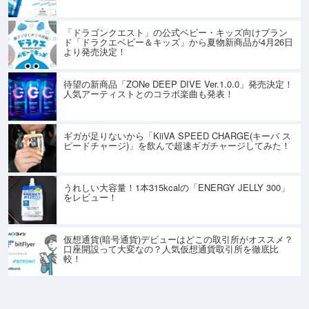
「ドラゴンクエスト」の公式ベビー・キッズ向けブラン
ド「ドラクエベビー＆キッズ」から夏物新商品が4月26日
より発売決定！
待望の新商品「ZONe DEEP DIVE Ver.1.0.0」発売決定！
人気アーティストとのコラボ楽曲も発表！
ギガが足りないから「KiiVA SPEED CHARGE(キーバ ス
ピードチャージ)」を飲んで超速ギガチャージしてみた！
うれしい大容量！1本315kcalの「ENERGY JELLY 300」
をレビュー！
仮想通貨(暗号通貨)デビューはどこの取引所がオススメ？
口座開設って大変なの？人気仮想通貨取引所を徹底比
較！