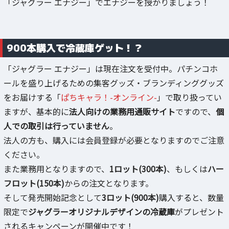
「ジャグラー エナジー」でエナジーを授かりましょう！
900本購入で冷蔵庫ゲット！？
「ジャグラー エナジー」は現在注文を受付中。パチンコホ
ールを盛り上げるための集客グッズ・ブランディンググッズ
をお届けする「
ぱちキャラ！-オンライン-
」で取り扱ってい
ますが、基本的に
法人向けの業務用通販サイト
ですので、
個
人での取引は行っていません
。
法人の方も、購入には会員登録が必要となりますのでご注意
ください。
また業務用となりますので、
1ロット(300本)
、もしくは
ハー
フロット(150本)
からの注文となります。
そして発売開始記念として
3ロット(900本)
購入すると、数量
限定で
ジャグラーオリジナルデザインの冷蔵庫
がプレゼント
されるキャンペーンが開催中です！