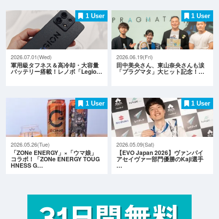
1 User
1 User
2026.07.01(Wed)
2026.06.19(Fri)
軍用級タフネス＆高冷却・大容量
田中美央さん、東山奈央さんも涙
バッテリー搭載！レノボ「Legio…
「プラグマタ」大ヒット記念！…
1 User
1 User
2026.05.26(Tue)
2026.05.09(Sat)
「ZONe ENERGY」×「ウマ娘」
【EVO Japan 2026】ヴァンパイ
コラボ！「ZONe ENERGY TOUG
アセイヴァー部門優勝のKaji選手
HNESS G…
…