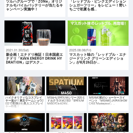
ツルハグループで「ZONe」オリジ
「レッドブル・ピンクエディション
ナルモバイルバッテリーが当たるキ
シュガーフリー」をレビュー！野い
ャンペーン実施中！
ちごで初夏を感…
2021.01.30(Sat)
2025.08.08(Fri)
新企画！エナドリ検証！日本国産エ
マスカット味の「レッドブル・エナ
ナドリ「KiiVA ENERGY DRINK HY
ジードリンク グリーンエディショ
DRATION」はデスク…
ン」が8月26日か…
ハイクオリティなコスプレイ
MSIからSPATIUMシリーズのミ
MISAMO初のショーケースイ
ヤー達が！東京ゲームショウ2
ドルクラスM.2 SSD「SPATIUM
ベント「MISAMO JAPAN SHOW
022で見掛けた美人コスプレイ
M450 PCIe 4.0 NV…
CASE “Masterpiece”」…
ヤー特集！