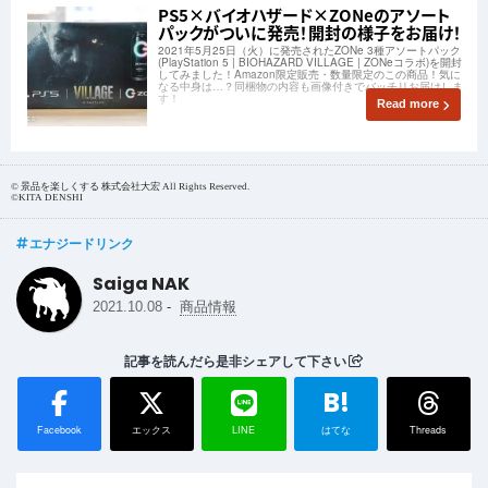
PS5×バイオハザード×ZONeのアソート
パックがついに発売！開封の様子をお届け！
2021年5月25日（火）に発売されたZONe 3種アソートパック
(PlayStation 5 | BIOHAZARD VILLAGE | ZONeコラボ)を開封
してみました！Amazon限定販売・数量限定のこの商品！気に
なる中身は…？同梱物の内容も画像付きでバッチリお届けしま
す！
Read more
© 景品を楽しくする 株式会社大宏 All Rights Reserved.
©KITA DENSHI
エナジードリンク
Saiga NAK
-
2021.10.08
商品情報
記事を読んだら是非シェアして下さい
B!
Facebook
エックス
LINE
はてな
Threads