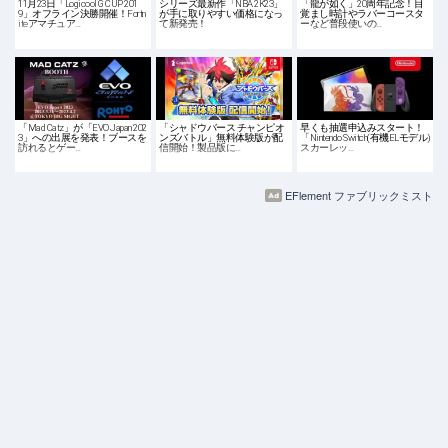
11月23日「Logicool G CUP 201
シリーズ最新作「NBA 2K23」
「龍が如く」20周年記念！目
9」オフライン決勝開催！Fortn
が手に取りやすい価格になっ
覚まし時計やラバーコースタ
iteアマチュア…
て新発売！
ーなど普段使いの…
「Mad Catz」が「EVO Japan 202
「シャドウバース チャンピオ
早くも抽選申込みスタート！
3」への出展を発表！ブースを
ンズバトル」無料体験版が配
「Nintendo Switch(有機ELモデル)
訪れるとゲー…
信開始！製品版に…
スカーレッ…
EFlement ファブリックミスト