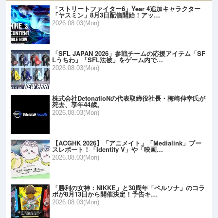
「ストリートファイター6」Year 4追加キャラクター
「ヤスミン」8月3日配信開始！アッ…
2026.08.03(Mon)
「SFL JAPAN 2026」参戦チームの応援アイテム「SF
Lうちわ」「SFL法被」をゲーム内で…
2026.08.03(Mon)
株式会社DetonatioNの代表取締役社長・梅崎伸幸氏が
死去、享年44歳。
2026.08.03(Mon)
【ACGHK 2026】「アニメイト」「Medialink」ブー
スレポート！「Identity V」や「映画…
2026.08.03(Mon)
「勝利の女神：NIKKE」と30周年「ペルソナ」のコラ
ボが8月13日から開催決定！予告キ…
2026.08.03(Mon)