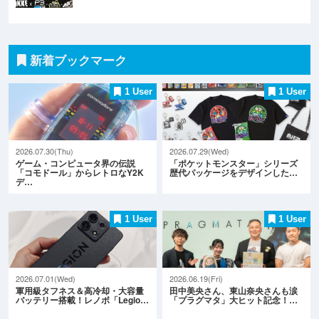
新着ブックマーク
1 User
1 User
2026.07.30(Thu)
2026.07.29(Wed)
ゲーム・コンピュータ界の伝説
「ポケットモンスター」シリーズ
「コモドール」からレトロなY2K
歴代パッケージをデザインした…
デ…
1 User
1 User
2026.07.01(Wed)
2026.06.19(Fri)
軍用級タフネス＆高冷却・大容量
田中美央さん、東山奈央さんも涙
バッテリー搭載！レノボ「Legio…
「プラグマタ」大ヒット記念！…