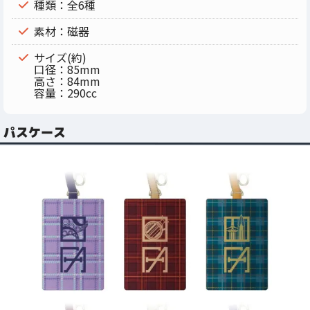
種類：全6種
素材：磁器
サイズ(約)
口径：85mm
高さ：84mm
容量：290cc
パスケース