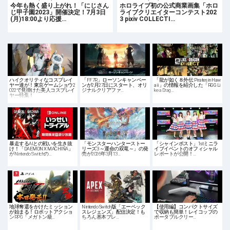
今年も熱く盛り上がれ！「にじさん
ホロライブ初の公式商業画集「ホロ
じ甲子園2023」開催決定！7月3日
ライブクリエイターコンテスト202
(月)18:00より応援…
3 pixiv COLLECTI…
ハイクオリティなコスプレイ
「FF7R」ローソンキャンペー
「龍が如く８外伝 Pirates in Haw
ヤー達が！東京ゲームショウ2
ンが2月27日にスタート、オリ
aii」の情報を紹介した「RGG Li
022で見掛けた美人コスプレイ
ジナルクリアファ…
ke a Drag…
ヤー特集！
暴走するAIとの戦いを生き抜
「モンスターハンターストー
「シャインポスト」1stミニラ
け！「DAEMON X MACHINA」
リーズ3 ～運命の双竜～」の発
イブイベントのオフィシャル
がNintendo Switchの…
売が2026年3月13…
レポートが公開！…
地球奪還をかけたミッション
Nintendo Switch版「エーペック
【使用編】コンパクトサイズ
が始まる！ロボットアクショ
スレジェンズ」配信決定！も
で収納も簡単！レイコップの
ンRPG「メガトン級…
ちろん基本プレ…
ポータブルクリー…