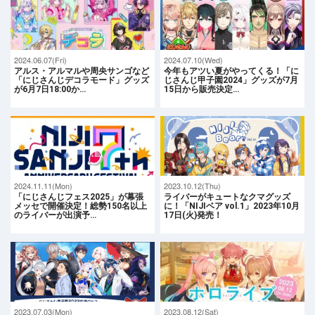
2024.06.07(Fri)
2024.07.10(Wed)
アルス・アルマルや周央サンゴなど
今年もアツい夏がやってくる！「に
「にじさんじデコラモード」グッズ
じさんじ甲子園2024」グッズが7月
が6月7日18:00か…
15日から販売決定…
2024.11.11(Mon)
2023.10.12(Thu)
「にじさんじフェス2025」が幕張
ライバーがキュートなクマグッズ
メッセで開催決定！総勢150名以上
に！「NIJIベア vol.1」2023年10月
のライバーが出演予…
17日(火)発売！
2023.07.03(Mon)
2023.08.12(Sat)