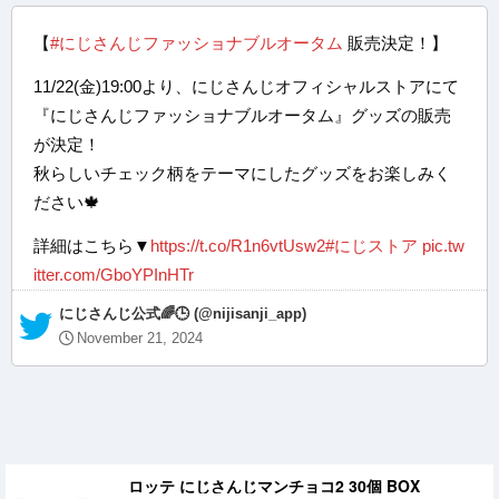
【
#にじさんじファッショナブルオータム
販売決定！】
11/22(金)19:00より、にじさんじオフィシャルストアにて
『にじさんじファッショナブルオータム』グッズの販売
が決定！
秋らしいチェック柄をテーマにしたグッズをお楽しみく
ださい🍁
詳細はこちら▼
https://t.co/R1n6vtUsw2
#にじストア
pic.tw
itter.com/GboYPInHTr
— にじさんじ公式🌈🕒 (@nijisanji_app)
November 21, 2024
ロッテ にじさんじマンチョコ2 30個 BOX