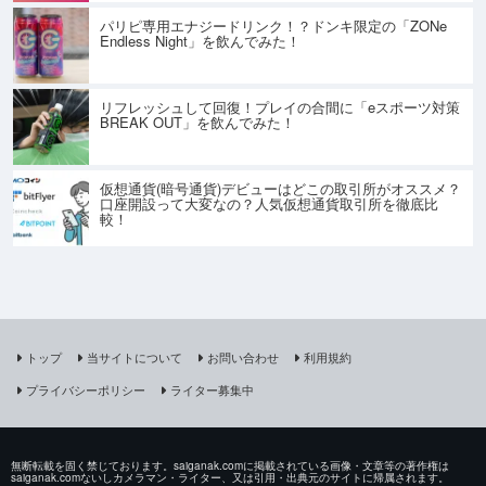
パリピ専用エナジードリンク！？ドンキ限定の「ZONe
Endless Night」を飲んでみた！
リフレッシュして回復！プレイの合間に「eスポーツ対策
BREAK OUT」を飲んでみた！
仮想通貨(暗号通貨)デビューはどこの取引所がオススメ？
口座開設って大変なの？人気仮想通貨取引所を徹底比
較！
トップ
当サイトについて
お問い合わせ
利用規約
プライバシーポリシー
ライター募集中
無断転載を固く禁じております。saiganak.comに掲載されている画像・文章等の著作権は
saiganak.comないしカメラマン・ライター、又は引用・出典元のサイトに帰属されます。