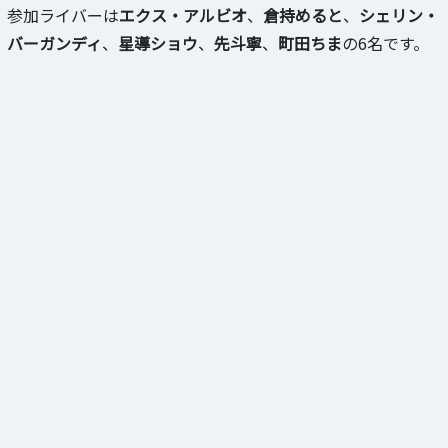
参加ライバーは
エクス・アルビオ
、
倉持めると
、
シェリン・
バーガンディ
、
星導ショウ
、
先斗寧
、
町田ちま
の6名です。