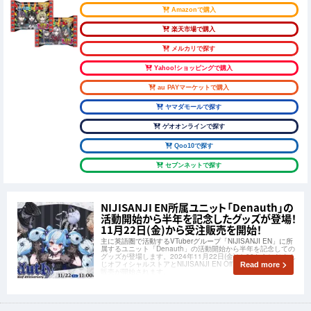
Amazonで購入
楽天市場で購入
メルカリで探す
Yahoo!ショッピングで購入
au PAYマーケットで購入
ヤマダモールで探す
ゲオオンラインで探す
Qoo10で探す
セブンネットで探す
NIJISANJI EN所属ユニット「Denauth」の
活動開始から半年を記念したグッズが登場！
11月22日(金)から受注販売を開始！
主に英語圏で活動するVTuberグループ「NIJISANJI EN」に所
属するユニット「Denauth」の活動開始から半年を記念しての
グッズが登場します。2024年11月22日(金)11:00からにじさん
じオフィシャルストアとNIJISANJI EN Official Storeにて受注
Read more
販売が開始されます。