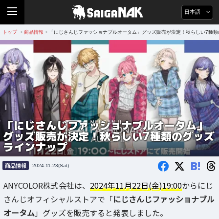
日本語
トップ
商品情報
「にじさんじファッショナブルオータム」グッズ販売が決定！秋らしい7種類
>
>
「にじさんじファッショナブルオータム」
グッズ販売が決定！秋らしい7種類のグッズ
ラインナップ
B!
商品情報
2024.11.23(Sat)
ANYCOLOR株式会社は、
2024年11月22日(金)19:00
からにじ
さんじオフィシャルストアで「
にじさんじファッショナブル
オータム
」グッズを販売すると発表しました。