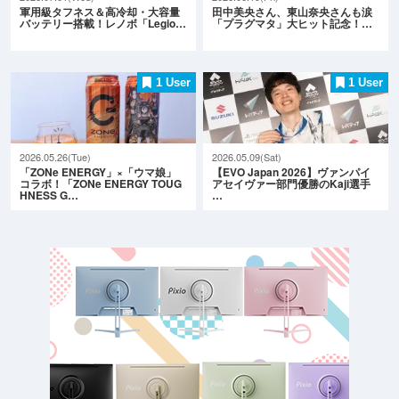
軍用級タフネス＆高冷却・大容量
田中美央さん、東山奈央さんも涙
バッテリー搭載！レノボ「Legio…
「プラグマタ」大ヒット記念！…
1 User
1 User
2026.05.26(Tue)
2026.05.09(Sat)
「ZONe ENERGY」×「ウマ娘」
【EVO Japan 2026】ヴァンパイ
コラボ！「ZONe ENERGY TOUG
アセイヴァー部門優勝のKaji選手
HNESS G…
…