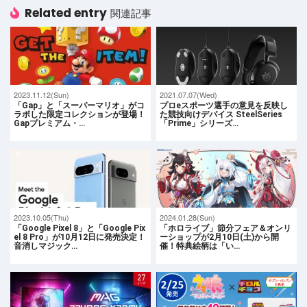
Related entry
関連記事
2023.11.12(Sun)
2021.07.07(Wed)
「Gap」と「スーパーマリオ」がコ
プロeスポーツ選手の意見を反映し
ラボした限定コレクションが登場！
た競技向けデバイス SteelSeries
Gapプレミアム・…
「Prime」シリーズ…
2023.10.05(Thu)
2024.01.28(Sun)
「Google Pixel 8」と「Google Pix
「ホロライブ」節分フェア＆オンリ
el 8 Pro」が10月12日に発売決定！
ーショップが2月10日(土)から開
音消しマジック…
催！特典絵柄は「い…