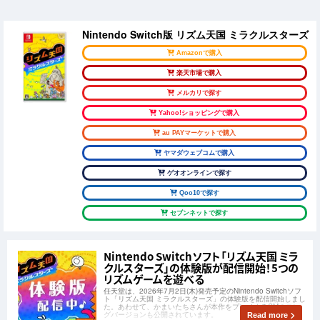
Nintendo Switch版 リズム天国 ミラクルスターズ
Amazonで購入
楽天市場で購入
メルカリで探す
Yahoo!ショッピングで購入
au PAYマーケットで購入
ヤマダウェブコムで購入
ゲオオンラインで探す
Qoo10で探す
セブンネットで探す
Nintendo Switchソフト「リズム天国 ミラ
クルスターズ」の体験版が配信開始！5つの
リズムゲームを遊べる
任天堂は、2026年7月2日(木)発売予定のNintendo Switchソフ
ト「リズム天国 ミラクルスターズ」の体験版を配信開始しまし
た。あわせて、かまいたちさんが本作をプレイするCMのロン
グバージョンも公開されています。
Read more