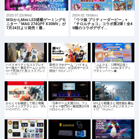
2025.07.23(Wed)
2024.02.19(Mon)
MSIからMini LED搭載ゲーミングモ
「ウマ娘 プリティーダービー」×
ニター「MAG 274QPF X30MV」が
「チロルチョコ」コラボ第2弾！全4
7月24日より発売！最…
0種のコラボデザイ…
ハイクオリティなコスプレイ
新作スマホゲーム「ハイキュ
「ぷよクエ」10周年記念！
ヤー達が！東京ゲームショウ2
ー!!FLY HIGH」が正式サービス
「ピザーラ」Twitterタイアッ
022で見掛けた美人コスプレイ
開始！SSRメンバ…
プキャンペーン�…
ヤー特集！
からくりを駆使して戦う和風
「日本ゲーム大賞2024」フュ
MSIより軽量さと高性能を兼ね
ハンティングアクション「WIL
ーチャー部門の一般投票が9月
備えた13.3インチビジネスノー
D HEARTS S」がNi…
26日からオンライ…
トPC「Modern-1…