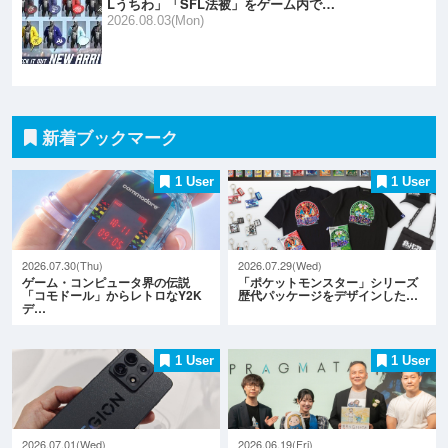
Lうちわ」「SFL法被」をゲーム内で…
2026.08.03(Mon)
新着ブックマーク
1 User
1 User
2026.07.30(Thu)
2026.07.29(Wed)
ゲーム・コンピュータ界の伝説
「ポケットモンスター」シリーズ
「コモドール」からレトロなY2K
歴代パッケージをデザインした…
デ…
1 User
1 User
2026.07.01(Wed)
2026.06.19(Fri)