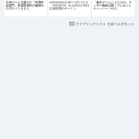
日本ゲーム大賞2022「年間作
KONAMIのeスポーツデバイス
「東京ゲームショウ 2026」テ
品部門」各賞受賞作の価格や
「ARESPEAR」からREALFORCE
ィザー動画公開！プレゼント
公式サイトをまと…
記述採用のゲーミン…
キャンペーンや公…
ファブリックミスト 土佐ベルガモット