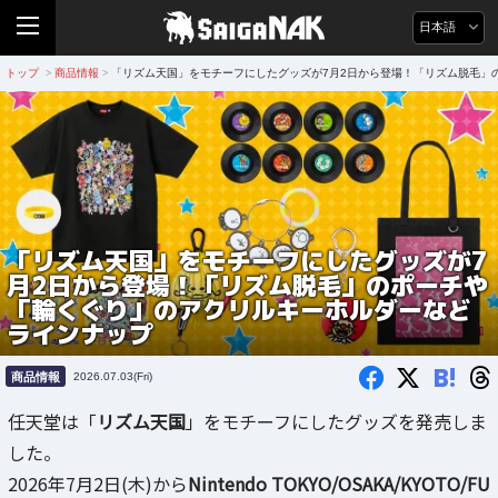
日本語
トップ
商品情報
「リズム天国」をモチーフにしたグッズが7月2日から登場！「リズム脱毛」
>
>
「リズム天国」をモチーフにしたグッズが7
月2日から登場！「リズム脱毛」のポーチや
「輪くぐり」のアクリルキーホルダーなど
ラインナップ
B!
商品情報
2026.07.03(Fri)
任天堂は「
リズム天国
」をモチーフにしたグッズを発売しま
した。
2026年7月2日(木)から
Nintendo TOKYO/OSAKA/KYOTO/FU