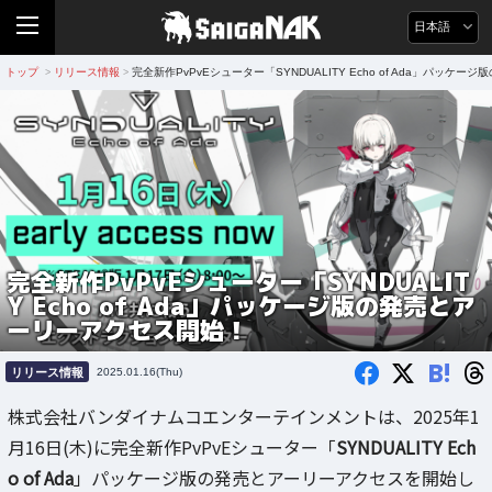
日本語
トップ
リリース情報
完全新作PvPvEシューター「SYNDUALITY Echo of Ada」パッ
>
>
完全新作PvPvEシューター「SYNDUALIT
Y Echo of Ada」パッケージ版の発売とア
ーリーアクセス開始！
B!
リリース情報
2025.01.16(Thu)
株式会社バンダイナムコエンターテインメントは、2025年1
月16日(木)に完全新作PvPvEシューター「
SYNDUALITY Ech
o of Ada
」パッケージ版の発売とアーリーアクセスを開始し