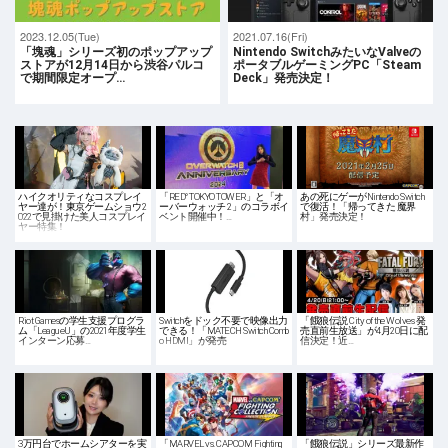
2023.12.05(Tue)
2021.07.16(Fri)
「塊魂」シリーズ初のポップアップ
Nintendo SwitchみたいなValveの
ストアが12月14日から渋谷パルコ
ポータブルゲーミングPC「Steam
で期間限定オープ…
Deck」発売決定！
ハイクオリティなコスプレイ
「RED° TOKYO TOWER」と「オ
あの死にゲーがNintendo Switch
ヤー達が！東京ゲームショウ2
ーバーウォッチ 2」のコラボイ
で復活！「帰ってきた 魔界
022で見掛けた美人コスプレイ
ベント開催中！…
村」発売決定！
ヤー特集！
Riot Gamesの学生支援プログラ
Switchをドック不要で映像出力
「餓狼伝説 City of the Wolves 発
ム「LeagueU」の2021年度学生
できる！「MATECH Switch Comb
売直前生放送」が4月20日に配
インターン応募…
o HDMI」が発売
信決定！近…
3万円台でホームシアターを実
「MARVEL vs. CAPCOM Fighting
「餓狼伝説」シリーズ最新作