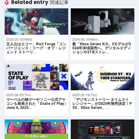
Related entry
関連記事
2023.05.10(Wed)
2024.06.10(Mon)
主人公はエコー、Riot Forge「コン
新「Xbox Series X|S」3モデルが2
バージェンス：リーグ・オブ・レジ
024年末頃発売へ、デジタルエディ
ェンド ストーリ…
ションや2TBストレ…
2025.06.05(Thu)
2025.02.13(Thu)
マーベルの格ゲーやソニー公式アケ
「デジモンストーリー タイムスト
コンも発表された「State of Play |
レンジャー」が2025年発売決定！P
June 4, 2025…
S5、Xbox Series、…