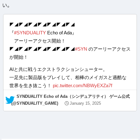
い。
◤◢◤◢◤◢◤◢◤◢◤◢◤◢
『
#SYNDUALITY
Echo of Ada』
アーリーアクセス開始！
◤◢◤◢◤◢◤◢◤◢◤◢◤◢
#SYN
のアーリーアクセス
が開始！
AIと共に戦うエクストラクションシューター。
一足先に製品版をプレイして、相棒のメイガスと過酷な
世界を生き抜こう！
pic.twitter.com/NBWyEXZa7f
— SYNDUALITY Echo of Ada（シンデュアリティ） ゲーム公式
(@SYNDUALITY_GAME)
January 15, 2025