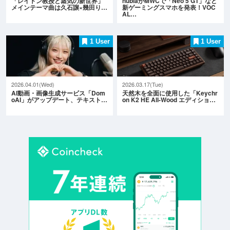
「レイトン教授と蒸気の新世界」
nubiaがMWCで「Neo 5 GT」など
メインテーマ曲は久石譲×幾田り…
新ゲーミングスマホを発表！VOC
AL…
1 User
1 User
2026.04.01(Wed)
2026.03.17(Tue)
AI動画・画像生成サービス「Dom
天然木を全面に使用した「Keychr
oAI」がアップデート、テキスト…
on K2 HE All-Wood エディショ…