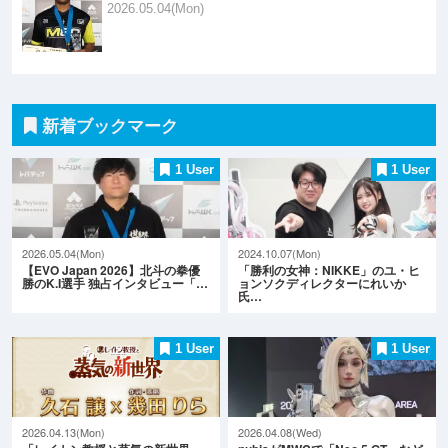
2026.05.04(Mon)
新着ブックマーク
1 User
1 User
2026.05.04(Mon)
2024.10.07(Mon)
【EVO Japan 2026】北斗の拳優
「勝利の女神：NIKKE」のユ・ヒ
勝のK.I選手 独占インタビュー「…
ョンソクディレクターにれいか
氏…
1 User
1 User
2026.04.13(Mon)
2026.04.08(Wed)