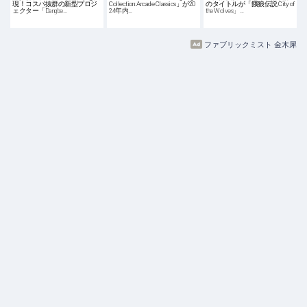
現！コスパ抜群の新型プロジ
Collection: Arcade Classics」が20
のタイトルが「餓狼伝説 City of
ェクター「Dangbe…
24年内…
the Wolves」…
ファブリックミスト 金木犀