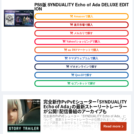
PS5版 SYNDUALITY Echo of Ada DELUXE EDIT
ION
Amazonで購入
楽天市場で購入
メルカリで探す
Yahoo!ショッピングで購入
au PAYマーケットで購入
ヤマダウェブコムで購入
ゲオオンラインで探す
Qoo10で探す
セブンネットで探す
完全新作PvPvEシューター「SYNDUALITY
Echo of Ada」の最新ストーリートレーラー
が公開！配信番組のアーカイブも
完全新作PvPvEシューター「SYNDUALITY Echo of Ada」に
ついて、最新ストーリートレーラーが公開されました。「アメ
イジア調査」を進行することで明らかになるエイダとアルバの
物語の一部がテーマソング「Debris」とともに紹介されていま
Read more
す。加えて、配信番組のアーカイブや、公式Discordサーバー
も公開