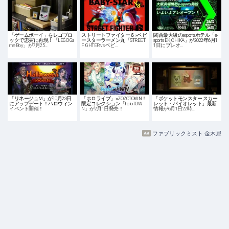
「ゲームボーイ」をレゴブロ
ストリートファイター６×ベビ
関西最大級のesportsホテル「e-
ックで忠実に再現！「LEGO Ga
ースターラーメン丸「STREET
sports EKICHIKA」が2022年6月1
me Boy」が7月25…
FIGHTER vs ベビ…
1日にプレオ…
「リネージュM」が10月23日
「ホロライブ」×ZOZOTOWN！
「ポケットモンスター スカー
にアップデート！ハロウィン
限定コレクション「holoTOW
レット・バイオレット」最新
イベント開催！
N」が2月1日発売！
情報が6月1日22時…
ファブリックミスト 金木犀