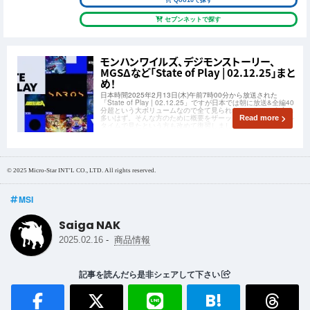
セブンネットで探す
モンハンワイルズ、デジモンストーリー、
MGSΔなど「State of Play | 02.12.25」まと
め！
日本時間2025年2月13日(木)午前7時00分から放送された
「State of Play | 02.12.25」ですが日本では朝に放送&全編40
分超という大ボリュームなので全て見られなかったという方も
多いはず。そんな方のために概要をザーッと総まとめ！リアル
Read more
タイムで見たという方も改めて復習しましょう！
© 2025 Micro-Star INT'L CO., LTD. All rights reserved.
MSI
Saiga NAK
-
2025.02.16
商品情報
記事を読んだら是非シェアして下さい
B!