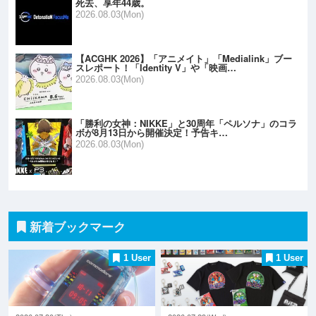
死去、享年44歳。
2026.08.03(Mon)
【ACGHK 2026】「アニメイト」「Medialink」ブー
スレポート！「Identity V」や「映画…
2026.08.03(Mon)
「勝利の女神：NIKKE」と30周年「ペルソナ」のコラ
ボが8月13日から開催決定！予告キ…
2026.08.03(Mon)
新着ブックマーク
1 User
1 User