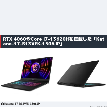
RTX 4060やCore i7-13620Hを搭載した「Kat
ana-17-B13VFK-1506JP」
Katana-17-B13VFK-1506JP