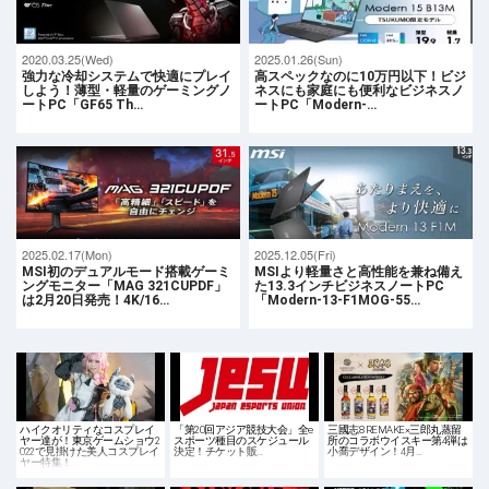
2020.03.25(Wed)
2025.01.26(Sun)
強力な冷却システムで快適にプレイ
高スペックなのに10万円以下！ビジ
しよう！薄型・軽量のゲーミングノ
ネスにも家庭にも便利なビジネスノ
ートPC「GF65 Th…
ートPC「Modern-…
2025.02.17(Mon)
2025.12.05(Fri)
MSI初のデュアルモード搭載ゲーミ
MSIより軽量さと高性能を兼ね備え
ングモニター「MAG 321CUPDF」
た13.3インチビジネスノートPC
は2月20日発売！4K/16…
「Modern-13-F1MOG-55…
ハイクオリティなコスプレイ
「第20回アジア競技大会」全e
三國志8 REMAKE×三郎丸蒸留
ヤー達が！東京ゲームショウ2
スポーツ種目のスケジュール
所のコラボウイスキー第4弾は
022で見掛けた美人コスプレイ
決定！チケット販…
小喬デザイン！4月…
ヤー特集！