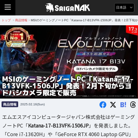
日本語
トップ
商品情報
MSIのゲーミングノートPC「Katana-17-B13VFK-1506JP」発表！2
>
>
MSIのゲーミングノートPC「Katana-17-
B13VFK-1506JP」発表！2月下旬からヨ
ドバシカメラ限定で販売
B!
商品情報
2025.02.16(Sun)
エムエスアイコンピュータージャパン株式会社はゲーミング
ノートPC「
Katana-17-B13VFK-1506JP
」を発表しました。
「Core i7-13620H」や「GeForce RTX 4060 Laptop GPU」