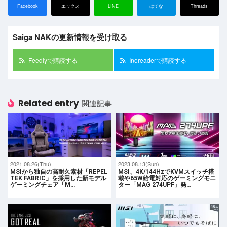
Facebook
エックス
LINE
はてな
Threads
Saiga NAKの更新情報を受け取る
Feedlyで購読する
Inoreaderで購読する
Related entry
関連記事
2021.08.26(Thu)
2023.08.13(Sun)
MSIから独自の高耐久素材「REPEL
MSI、4K/144HzでKVMスイッチ搭
TEK FABRIC」を採用した新モデル
載や65W給電対応のゲーミングモニ
ゲーミングチェア「M…
ター「MAG 274UPF」発…