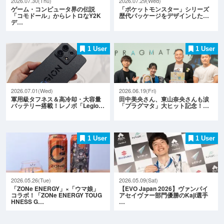
2026.07.30(Thu)
2026.07.29(Wed)
ゲーム・コンピュータ界の伝説
「ポケットモンスター」シリーズ
「コモドール」からレトロなY2K
歴代パッケージをデザインした…
デ…
1 User
1 User
2026.07.01(Wed)
2026.06.19(Fri)
軍用級タフネス＆高冷却・大容量
田中美央さん、東山奈央さんも涙
バッテリー搭載！レノボ「Legio…
「プラグマタ」大ヒット記念！…
1 User
1 User
2026.05.26(Tue)
2026.05.09(Sat)
「ZONe ENERGY」×「ウマ娘」
【EVO Japan 2026】ヴァンパイ
コラボ！「ZONe ENERGY TOUG
アセイヴァー部門優勝のKaji選手
HNESS G…
…