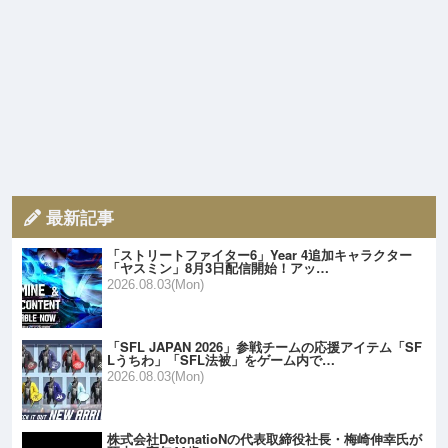
最新記事
「ストリートファイター6」Year 4追加キャラクター
「ヤスミン」8月3日配信開始！アッ…
2026.08.03(Mon)
「SFL JAPAN 2026」参戦チームの応援アイテム「SF
Lうちわ」「SFL法被」をゲーム内で…
2026.08.03(Mon)
株式会社DetonatioNの代表取締役社長・梅崎伸幸氏が