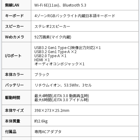
無線LAN
Wi-Fi 6E(11ax)、Bluetooth 5.3
キーボード
4ゾーンRGBバックライト内蔵日本語キーボード
スピーカー
ステレオ2スピーカー
Webカメラ
92万画素(マイク内蔵)
USB3.2 Gen1 Type-C(映像出力対応)×1
USB3.2 Gen1 Type-A ×2
I/Oポート
USB2.0 Type-A ×1
HDMI ×1
オーディオコンボジャック×1
本体カラー
ブラック
バッテリー
リチウムイオン、53.5Whr、3セル
最大4時間(JEITA 3.0 動画再生時)
駆動時間
最大6時間(JEITA 3.0 アイドル時)
本体サイズ
398×273×25.2mm
本体質量
約2.6kg
付属品
専用ACアダプタ