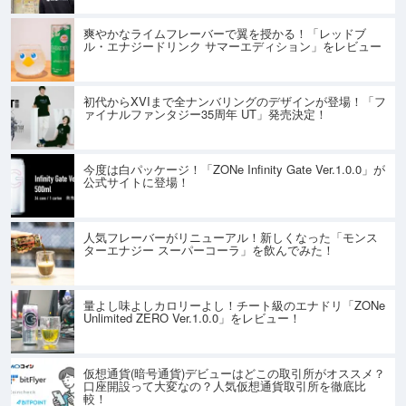
爽やかなライムフレーバーで翼を授かる！「レッドブ
ル・エナジードリンク サマーエディション」をレビュー
初代からXVIまで全ナンバリングのデザインが登場！「フ
ァイナルファンタジー35周年 UT」発売決定！
今度は白パッケージ！「ZONe Infinity Gate Ver.1.0.0」が
公式サイトに登場！
人気フレーバーがリニューアル！新しくなった「モンス
ターエナジー スーパーコーラ」を飲んでみた！
量よし味よしカロリーよし！チート級のエナドリ「ZONe
Unlimited ZERO Ver.1.0.0」をレビュー！
仮想通貨(暗号通貨)デビューはどこの取引所がオススメ？
口座開設って大変なの？人気仮想通貨取引所を徹底比
較！