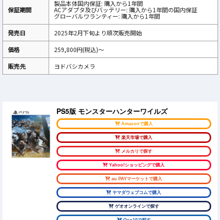
製品本体国内保証: 購入から1年間
保証期間
ACアダプタ及びバッテリー: 購入から1年間の国内保証
グローバルワランティー: 購入から1年間
発売日
2025年2月下旬より順次販売開始
価格
259,800円(税込)～
販売先
ヨドバシカメラ
PS5版 モンスターハンターワイルズ
Amazonで購入
楽天市場で購入
メルカリで探す
Yahoo!ショッピングで購入
au PAYマーケットで購入
ヤマダウェブコムで購入
ゲオオンラインで探す
Qoo10で探す