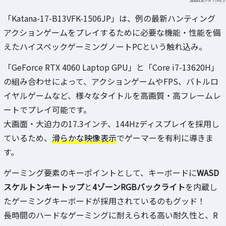
PR TIMES
「Katana-17-B13VFK-1506JP」は、例の最新ハンティング
アクションゲームをプレイするために必要な機能・性能を備
えたハイスペックゲーミングノートPCという触れ込み。
「GeForce RTX 4060 Laptop GPU」と「Core i7-13620H」
の組み合わせによって、アクションゲームやFPS、バトルロ
イヤルゲームなど、様々なタイトルを高画質・高フレームレ
ートでプレイ可能です。
大画面・大迫力の17.3インチ、144Hzディスプレイを採用し
ているため、
滑らかな映像表示
でゲーマーを有利に導きま
す。
ゲーミング要素のキーポイントとして、キーボードに
WASD
スケルトンキートップ
と
4ゾーンRGBバックライト
を内蔵し
たゲーミングキーボードが採用されているのもグッド！
長時間のハードなゲーミングに耐えられる高い耐久性と、R