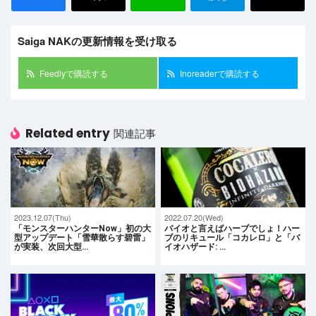
Saiga NAKの更新情報を受け取る
Feedlyで購読する
Inoreaderで購読する
Related entry
関連記事
2023.12.07(Thu)
2022.07.20(Wed)
「モンスターハンターNow」初の大
バイオと言えばハーブでしょ！ハー
型アップデート「雪華散らす碧雷」
ブのリキュール「コカレロ」と「バ
が実装、次回大型…
イオハザード: …