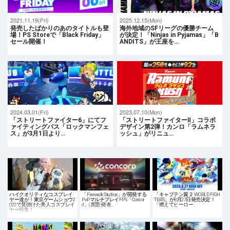
2021.11.19(Fri)
2025.12.15(Mon)
発売したばかりのあのタイトルも登
海外地域のSFリーグの優勝チーム
場！PS Storeで「Black Friday」
が決定！「Ninjas in Pyjamas」「B
セール開催！
ANDITS」が王座を…
2024.03.01(Fri)
2023.07.10(Mon)
「ストリートファイター6」にてフ
「ストリートファイターⅡ」コラボ
ァイティングパス「ロックマンフェ
デザイン第2弾！カンロ「ラムネラ
ス」が3月1日より…
ッシュ」がリニュ…
ハイクオリティなコスプレイ
「Firewalk Studios」が開発する
「キャプテン翼２ WORLD FIGH
ヤー達が！東京ゲームショウ2
PvPマルチプレイFPS「Concor
TERS」が8月27日発売決定！
022で見掛けた美人コスプレイ
d」(原題)発表…
「燃えてヒーロー…
ヤー特集！