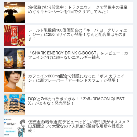
箱根湯けむり珍道中！ドラクエウォークで開催中の温泉
めぐりキャンペーンを1日でクリアしてみた！
シールド乳酸菌100億個配合の「キーバ ヨーグリティエ
ナジー」に250mlサイズが登場！なんと配合量はそのま
ま！
「SHARK ENERGY DRINK C-BOOST」をレビュー！カ
フェインだけに頼らないエネルギー補充
カフェイン200mg配合で話題になった「ボス カフェイ
ン」に新フレーバー「アーモンドカフェ」が登場！
DQXとZoffのコラボメガネ！「Zoff+DRAGON QUEST
X」がまもなく発売開始！
仮想通貨(暗号通貨)デビューはどこの取引所がオススメ？
口座開設って大変なの？人気仮想通貨取引所を徹底比
較！