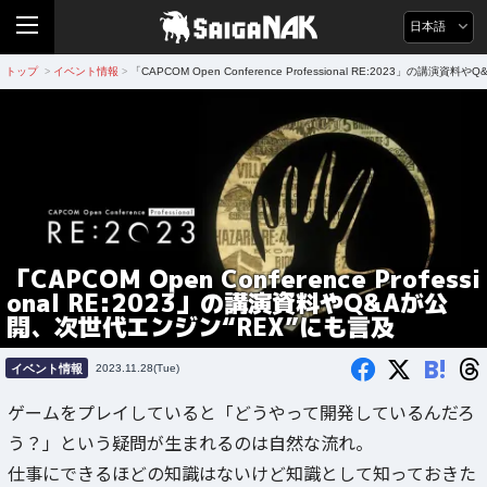
日本語
トップ
イベント情報
「CAPCOM Open Conference Professional RE:2023」の講
>
>
「CAPCOM Open Conference Professi
onal RE:2023」の講演資料やQ&Aが公
開、次世代エンジン“REX”にも言及
B!
イベント情報
2023.11.28(Tue)
ゲームをプレイしていると「どうやって開発しているんだろ
う？」という疑問が生まれるのは自然な流れ。
仕事にできるほどの知識はないけど知識として知っておきた