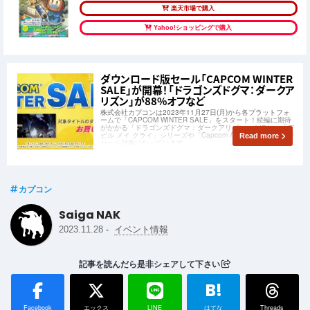
楽天市場で購入
Yahoo!ショッピングで購入
ダウンロード版セール「CAPCOM WINTER
SALE」が開幕！「ドラゴンズドグマ：ダークア
リズン」が88%オフなど
株式会社カプコンは2023年11月27日(月)から各プラットフォ
ームで「CAPCOM WINTER SALE」をスタート！続編に期待
がかかる「ドラゴンズドグマ：ダークアリズン」のほか、「デ
ビル メイ クライ」シリーズや「Capcom Arcade」シリーズが
Read more
セール対象になっています。
カプコン
Saiga NAK
-
2023.11.28
イベント情報
記事を読んだら是非シェアして下さい
B!
Facebook
エックス
LINE
はてな
Threads