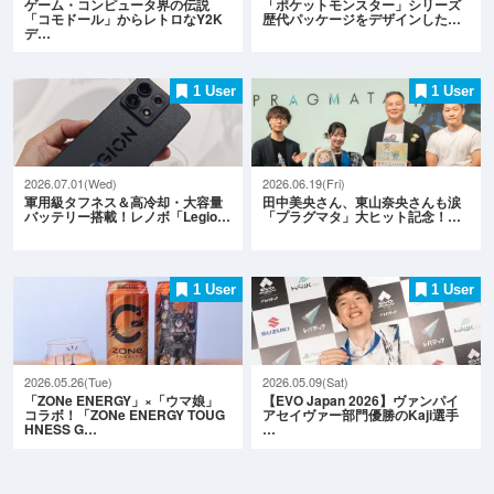
ゲーム・コンピュータ界の伝説
「ポケットモンスター」シリーズ
「コモドール」からレトロなY2K
歴代パッケージをデザインした…
デ…
1 User
1 User
2026.07.01(Wed)
2026.06.19(Fri)
軍用級タフネス＆高冷却・大容量
田中美央さん、東山奈央さんも涙
バッテリー搭載！レノボ「Legio…
「プラグマタ」大ヒット記念！…
1 User
1 User
2026.05.26(Tue)
2026.05.09(Sat)
「ZONe ENERGY」×「ウマ娘」
【EVO Japan 2026】ヴァンパイ
コラボ！「ZONe ENERGY TOUG
アセイヴァー部門優勝のKaji選手
HNESS G…
…