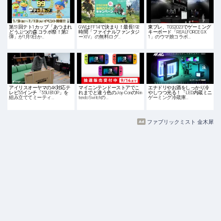
第51回テト1カップ「あつまれ
GWはFF14で決まり！最長192
東プレ、TGS2023でゲーミング
どうぶつの森 コラボ祭！第2
時間「ファイナルファンタジ
キーボード「REALFORCE GX
弾」が1月9日か…
ーXIV」の無料ログ…
1」のウマ娘コラボ…
アイリスオーヤマの4K対応テ
マイニンテンドーストアでこ
エナドリやお酒をしっかり冷
レビ55インチ「55UB10P」を
れまでと違う色のJoy-ConのNin
やしつつ光る！「LED内蔵ミニ
組み立ててミーティ…
tendo Switchの…
ゲーミング冷蔵庫…
ファブリックミスト 金木犀