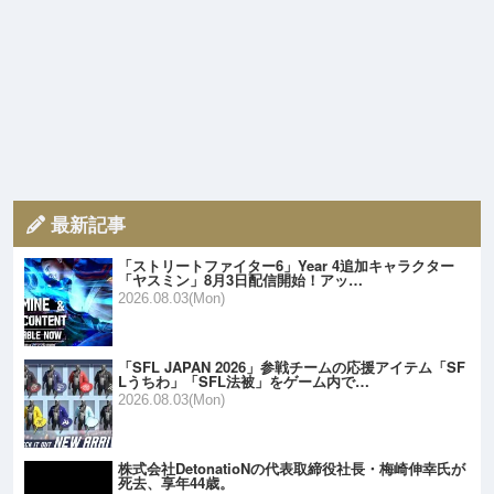
最新記事
「ストリートファイター6」Year 4追加キャラクター
「ヤスミン」8月3日配信開始！アッ…
2026.08.03(Mon)
「SFL JAPAN 2026」参戦チームの応援アイテム「SF
Lうちわ」「SFL法被」をゲーム内で…
2026.08.03(Mon)
株式会社DetonatioNの代表取締役社長・梅崎伸幸氏が
死去、享年44歳。