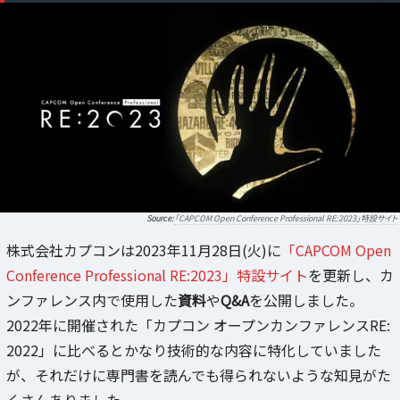
「CAPCOM Open Conference Professional RE:2023」特設サイト
株式会社カプコンは2023年11月28日(火)に
「CAPCOM Open
Conference Professional RE:2023」特設サイト
を更新し、カ
ンファレンス内で使用した
資料
や
Q&A
を公開しました。
2022年に開催された「カプコン オープンカンファレンスRE:
2022」に比べるとかなり技術的な内容に特化していました
が、それだけに専門書を読んでも得られないような知見がた
くさんありました。