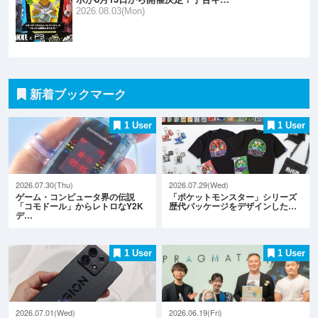
2026.08.03(Mon)
新着ブックマーク
1 User
1 User
2026.07.30(Thu)
2026.07.29(Wed)
ゲーム・コンピュータ界の伝説
「ポケットモンスター」シリーズ
「コモドール」からレトロなY2K
歴代パッケージをデザインした…
デ…
1 User
1 User
2026.07.01(Wed)
2026.06.19(Fri)