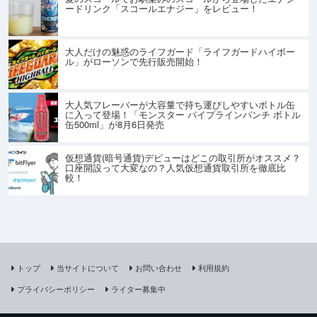
ードリンク「スコールエナジー」をレビュー！
大人だけの魅惑のライフガード「ライフガードハイボー
ル」がローソンで先行販売開始！
大人気フレーバーが大容量で持ち運びしやすいボトル缶
に入って登場！「モンスター パイプラインパンチ ボトル
缶500ml」が8月6日発売
仮想通貨(暗号通貨)デビューはどこの取引所がオススメ？
口座開設って大変なの？人気仮想通貨取引所を徹底比
較！
トップ
当サイトについて
お問い合わせ
利用規約
プライバシーポリシー
ライター募集中