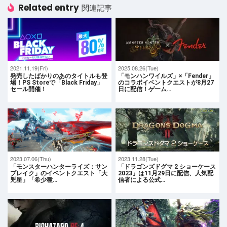
Related entry
関連記事
2021.11.19(Fri)
2025.08.26(Tue)
発売したばかりのあのタイトルも登
「モンハンワイルズ」×「Fender」
場！PS Storeで「Black Friday」
のコラボイベントクエストが8月27
セール開催！
日に配信！ゲーム…
2023.07.06(Thu)
2023.11.28(Tue)
「モンスターハンターライズ：サン
「ドラゴンズドグマ 2 ショーケース
ブレイク」のイベントクエスト「大
2023」は11月29日に配信、人気配
兇星」「希少種…
信者による公式…