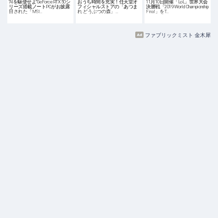
“AIを駆使せよ”GeForce RTX 50シ
おうち時間を充実！任天堂オ
11月10日開催「LoL」世界大会
リーズ搭載ノートPCがお披露
フィシャルストアの「あつま
決勝戦「2019 World Championship
目された「MSI…
れ どうぶつの森」…
Final」をT…
ファブリックミスト 金木犀