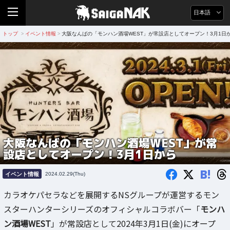
日本語
トップ
イベント情報
大阪なんばの「モンハン酒場WEST」が常設店としてオープン！3月1日
>
>
大阪なんばの「モンハン酒場WEST」が常
設店としてオープン！3月1日から
B!
イベント情報
2024.02.29(Thu)
カラオケパセラなどを展開するNSグループが運営するモン
スターハンターシリーズのオフィシャルコラボバー「
モンハ
ン酒場WEST
」が常設店として2024年3月1日(金)にオープ