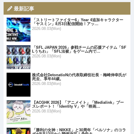
最新記事
「ストリートファイター6」Year 4追加キャラクター
「ヤスミン」8月3日配信開始！アッ…
2026.08.03(Mon)
「SFL JAPAN 2026」参戦チームの応援アイテム「SF
Lうちわ」「SFL法被」をゲーム内で…
2026.08.03(Mon)
株式会社DetonatioNの代表取締役社長・梅崎伸幸氏が
死去、享年44歳。
2026.08.03(Mon)
【ACGHK 2026】「アニメイト」「Medialink」ブー
スレポート！「Identity V」や「映画…
2026.08.03(Mon)
「勝利の女神：NIKKE」と30周年「ペルソナ」のコラ
ボが8月13日から開催決定！予告キ…