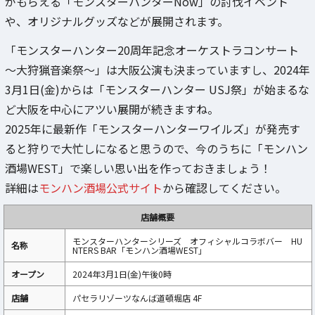
がもらえる「モンスターハンターNow」の討伐イベント
や、オリジナルグッズなどが展開されます。
「モンスターハンター20周年記念オーケストラコンサート
～大狩猟音楽祭～」は大阪公演も決まっていますし、2024年
3月1日(金)からは「モンスターハンター USJ祭」が始まるな
ど大阪を中心にアツい展開が続きますね。
2025年に最新作「モンスターハンターワイルズ」が発売す
ると狩りで大忙しになると思うので、今のうちに「モンハン
酒場WEST」で楽しい思い出を作っておきましょう！
詳細は
モンハン酒場公式サイト
から確認してください。
店舗概要
モンスターハンターシリーズ オフィシャルコラボバー HU
名称
NTERS BAR「モンハン酒場WEST」
オープン
2024年3月1日(金)午後0時
店舗
パセラリゾーツなんば道頓堀店 4F