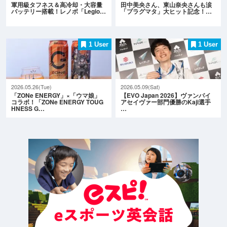
軍用級タフネス＆高冷却・大容量
田中美央さん、東山奈央さんも涙
バッテリー搭載！レノボ「Legio…
「プラグマタ」大ヒット記念！…
1 User
1 User
2026.05.26(Tue)
2026.05.09(Sat)
「ZONe ENERGY」×「ウマ娘」
【EVO Japan 2026】ヴァンパイ
コラボ！「ZONe ENERGY TOUG
アセイヴァー部門優勝のKaji選手
HNESS G…
…