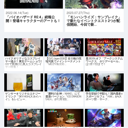
2022.06.14(Tue)
2023.07.27(Thu)
「バイオハザード RE:4」続報公
「モンハンライズ：サンブレイク」
開！登場キャラクターのアートも！
で新たなイベントクエスト2つが配
信開始、今回で新…
ハイクオリティなコスプレイ
【EVO Japan 2026】全32枚の現
最大93%オフ「アークシステム
ヤー達が！東京ゲームショウ2
地写真でメイントーナメント
ワークス ホリデーセール」
022で見掛けた美人コスプレイ
「MELTY BLOOD: …
は1月17日まで！
ヤー特集！
ゲンキーオリジナルエナジー
「勝利の女神：NIKKE」にて
学生登録で半額も！国内最多e
ドリンク「SKY HIGH(スカイハ
最新バージョン「ICE DRAGON
スポーツカフェ「AIM」がeス
イ)」をレビュー…
SAGA」が12月5日(…
ポーツ部・サーク…