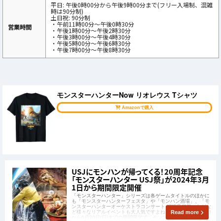
平日: 午後0時00分から午後9時00分まで(フリー入場制、混雑
時は90分制)
土日祝: 90分制
・午前11時00分～午後0時30分
営業時間
・午後1時00分～午後2時30分
・午後3時00分～午後4時30分
・午後5時00分～午後6時30分
・午後7時00分～午後8時30分
モンスターハンターNow リオレウス Tシャツ
Amazonで購入
USJにモンハンが帰ってくる！20周年記念
「モンスターハンター USJ祭」が2024年3月
1日から期間限定開催
「モンスターハンター」シリーズは各ゲームタイトルのほかに
も「モンスターハンターフェスタ」や「モンハン酒場」、「モ
ンスターハンターオーケストラコンサート 狩猟音楽祭」などな
ど様々なリアルイベントも大人気ですよね。2024年3月1日(金)
Read more
から6月30日(日)までの期間限定で「モンスターハンター USJ