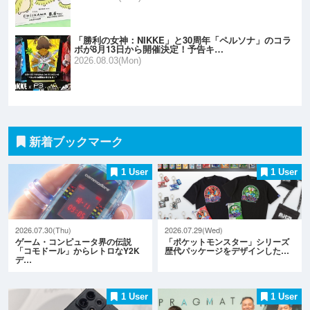
「勝利の女神：NIKKE」と30周年「ペルソナ」のコラ
ボが8月13日から開催決定！予告キ…
2026.08.03(Mon)
新着ブックマーク
1 User
1 User
2026.07.30(Thu)
2026.07.29(Wed)
ゲーム・コンピュータ界の伝説
「ポケットモンスター」シリーズ
「コモドール」からレトロなY2K
歴代パッケージをデザインした…
デ…
1 User
1 User