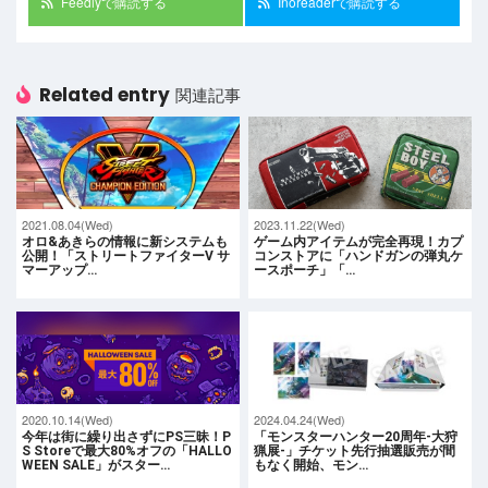
Feedlyで購読する
Inoreaderで購読する
Related entry
関連記事
2021.08.04(Wed)
2023.11.22(Wed)
オロ&あきらの情報に新システムも
ゲーム内アイテムが完全再現！カプ
公開！「ストリートファイターV サ
コンストアに「ハンドガンの弾丸ケ
マーアップ…
ースポーチ」「…
2020.10.14(Wed)
2024.04.24(Wed)
今年は街に繰り出さずにPS三昧！P
「モンスターハンター20周年-大狩
S Storeで最大80%オフの「HALLO
猟展-」チケット先行抽選販売が間
WEEN SALE」がスター…
もなく開始、モン…