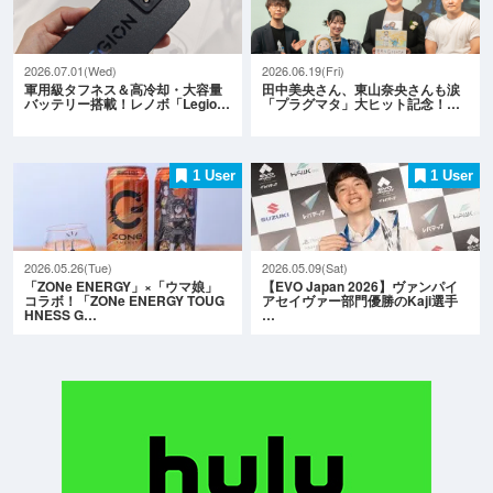
2026.07.01(Wed)
2026.06.19(Fri)
軍用級タフネス＆高冷却・大容量
田中美央さん、東山奈央さんも涙
バッテリー搭載！レノボ「Legio…
「プラグマタ」大ヒット記念！…
1 User
1 User
2026.05.26(Tue)
2026.05.09(Sat)
「ZONe ENERGY」×「ウマ娘」
【EVO Japan 2026】ヴァンパイ
コラボ！「ZONe ENERGY TOUG
アセイヴァー部門優勝のKaji選手
HNESS G…
…