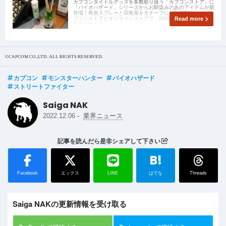
カプコンタイトルグッズを多数取り扱う「カプコンストア」に
「バイオハザード」シリーズからお馴染みのあのアイテムが新
登場！救急スプレーと回復薬をモチーフにした便利グッズがカ
プコンストアとオンラインストアで、2022年12月2日(金)から
Read more
販売されます。
©CAPCOM CO.,LTD. ALL RIGHTS RESERVED.
カプコン
モンスターハンター
バイオハザード
ストリートファイター
Saiga NAK
-
2022.12.06
業界ニュース
記事を読んだら是非シェアして下さい
B!
Facebook
エックス
LINE
はてな
Threads
Saiga NAKの更新情報を受け取る