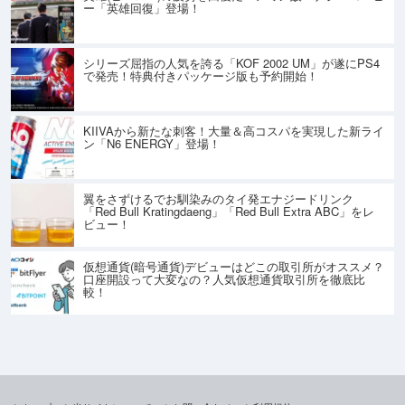
ー「英雄回復」登場！
シリーズ屈指の人気を誇る「KOF 2002 UM」が遂にPS4
で発売！特典付きパッケージ版も予約開始！
KIIVAから新たな刺客！大量＆高コスパを実現した新ライ
ン「N6 ENERGY」登場！
翼をさずけるでお馴染みのタイ発エナジードリンク
「Red Bull Kratingdaeng」「Red Bull Extra ABC」をレ
ビュー！
仮想通貨(暗号通貨)デビューはどこの取引所がオススメ？
口座開設って大変なの？人気仮想通貨取引所を徹底比
較！