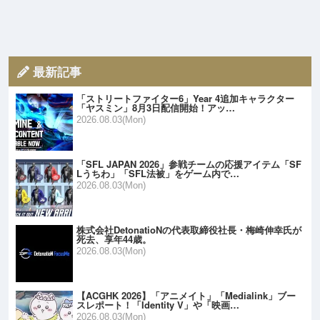
最新記事
「ストリートファイター6」Year 4追加キャラクター
「ヤスミン」8月3日配信開始！アッ…
2026.08.03(Mon)
「SFL JAPAN 2026」参戦チームの応援アイテム「SF
Lうちわ」「SFL法被」をゲーム内で…
2026.08.03(Mon)
株式会社DetonatioNの代表取締役社長・梅崎伸幸氏が
死去、享年44歳。
2026.08.03(Mon)
【ACGHK 2026】「アニメイト」「Medialink」ブー
スレポート！「Identity V」や「映画…
2026.08.03(Mon)