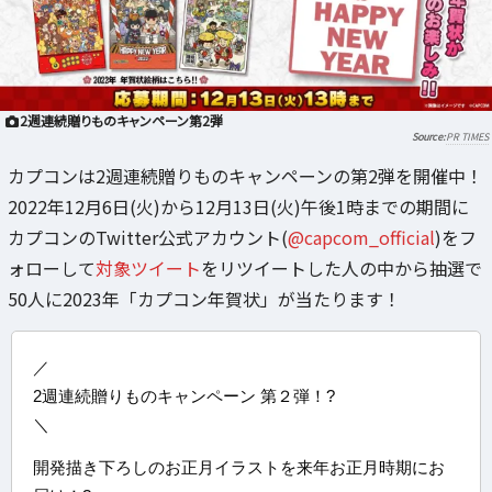
2週連続贈りものキャンペーン第2弾
PR TIMES
カプコンは2週連続贈りものキャンペーンの第2弾を開催中！
2022年12月6日(火)から12月13日(火)午後1時までの期間に
カプコンのTwitter公式アカウント(
@capcom_official
)をフ
ォローして
対象ツイート
をリツイートした人の中から抽選で
50人に2023年「カプコン年賀状」が当たります！
／
2週連続贈りものキャンペーン 第２弾！?
＼
開発描き下ろしのお正月イラストを来年お正月時期にお