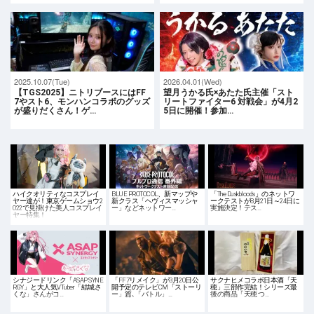
2025.10.07(Tue)
2026.04.01(Wed)
【TGS2025】ニトリブースにはFF
望月うかる氏×あたた氏主催「スト
7やスト6、モンハンコラボのグッズ
リートファイター6 対戦会」が4月2
が盛りだくさん！ゲ…
5日に開催！参加…
ハイクオリティなコスプレイ
BLUE PROTOCOL、新マップや
「The Duskbloods」のネットワ
ヤー達が！東京ゲームショウ2
新クラス「ヘヴィスマッシャ
ークテストが8月21日～24日に
022で見掛けた美人コスプレイ
ー」などネットワー…
実施決定！テス…
ヤー特集！
シナジードリンク「ASAP SYNE
「FF7リメイク」が3月20日公
サクナヒメコラボ日本酒「天
RGY」と大人気VTuber「結城さ
開予定のテレビCM「ストーリ
穂」三部作完結！シリーズ最
くな」さんがコ…
ー」篇､「バトル」…
後の商品「天穂 つ…