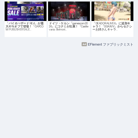
「バイオハザード RE:4」が最
ドイツ・ケルン「gamescom 20
「DEAD OR ALIVE 6」に追加キ
大49％オフで登場！「CAPCO
26」にコナミが出展！「Castle
ャラ！「DOAXVV」からセクシ
M PUBLISHER SALE…
vania: Belmont…
ーお姉さんキャラ…
EFlement ファブリックミスト