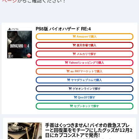
ページ
からご確認ください！
PS5版 バイオハザード RE:4
Amazonで購入
楽天市場で購入
メルカリで探す
Yahoo!ショッピングで購入
au PAYマーケットで購入
ヤマダウェブコムで購入
ゲオオンラインで探す
Qoo10で探す
セブンネットで探す
手首はくっつきません！バイオの救急スプレ
ーと回復薬をモチーフにしたグッズが12月2
日にカプコンストアで発売！